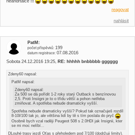
neandrtálce !!!
reagovat
nahlásit
PatM
199
počet příspěvků
07.08.2016
datum registrace
Sobota 24.12.2016 19:25,
RE: hhhhh bnbbbbb gggggg
Zdeny60 napsal:
PatM napsal:
Zdeny60 napsal:
Za 500 se dá pořídit 1-2 roky starý Outback s benzínovou
2,5. Proti Insiigni je to o třídu větší a pohon netřeba
zmiňovat. A spotřeba nebude dramaticky vyšší.
Spotřeba nebude dramaticky vyšší? Pokud tak označuješ rozdíl
8-10l/100 tak jo, ale většina lidí by tě s tím poslala do pryč
Osobně bych vzal raději Peugeot 508 s 2.0HDI jak Insignii, kter
se mi moc nelíbí...
DLouhé trasy jezdí Oťas s přeholedem pod 7/100 (dodržuji limity).