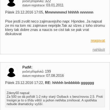
322
počet příspěvků
03.01.2011
datum registrace
Pátek 23.12.2016 17:05,
Mmmmmmcl hhhhh nnnnnn
Pise jestli zvolit neco zajimavejsiho napr. Hjondee. Ja napsal
ze mi na tom nic zajimave neprijde.Tak az slzes z toho stromu
ktery tak dobre znas a naucis se cist tak se pak vrat
diskutovat
reagovat
nahlásit
PatM
199
počet příspěvků
07.08.2016
datum registrace
Pátek 23.12.2016 17:22,
RE: hhhhh bnbbbbb gggggg
Zdeny60 napsal:
Za 500 se dá pořídit 1-2 roky starý Outback s benzínovou 2,5. Proti
Insiigni je to o třídu větší a pohon netřeba zmiňovat. A spotřeba
nebude dramaticky vyšší.