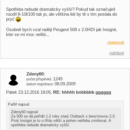
Spotřeba nebude dramaticky vyšší? Pokud tak označuješ
rozdíl 8-10l/100 tak jo, ale většina lidí by tě s tím poslala do
pryč
Osobně bych vzal raději Peugeot 508 s 2.0HDI jak Insignii,
kter se mi moc nelíbí...
reagovat
nahlásit
Zdeny60
1249
počet příspěvků
08.09.2009
datum registrace
Pátek 23.12.2016 18:05,
RE: hhhhh bnbbbbb gggggg
PatM napsal:
Zdeny60 napsal:
Za 500 se dá pořídit 1-2 roky starý Outback s benzínovou 2,5.
Proti Insiigni je to o třídu větší a pohon netřeba zmiňovat. A
spotřeba nebude dramaticky vyšší.