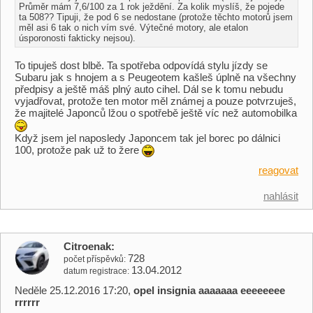
Průměr mám 7,6/100 za 1 rok ježdění. Za kolik myslíš, že pojede
ta 508?? Tipuji, že pod 6 se nedostane (protože těchto motorů jsem
měl asi 6 tak o nich vím své. Výtečné motory, ale etalon
úsporonosti fakticky nejsou).
To tipuješ dost blbě. Ta spotřeba odpovídá stylu jízdy se
Subaru jak s hnojem a s Peugeotem kašleš úplně na všechny
předpisy a ještě máš plný auto cihel. Dál se k tomu nebudu
vyjadřovat, protože ten motor měl známej a pouze potvrzuješ,
že majitelé Japonců lžou o spotřebě ještě víc než automobilka
Když jsem jel naposledy Japoncem tak jel borec po dálnici
100, protože pak už to žere
reagovat
nahlásit
Citroenak
728
počet příspěvků
13.04.2012
datum registrace
Neděle 25.12.2016 17:20,
opel insignia aaaaaaa eeeeeeee
rrrrrr