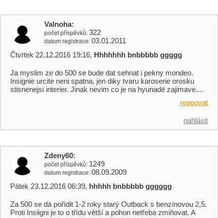
Valnoha
322
počet příspěvků
03.01.2011
datum registrace
Čtvrtek 22.12.2016 19:16,
Hhhhhhh bnbbbbb ggggg
Ja myslim ze do 500 se bude dat sehnat i pekny mondeo.
Insignie urcite neni spatna, jen diky tvaru karoserie orosku
stisnenejsi interier. Jinak nevim co je na hyunadé zajimave....
reagovat
nahlásit
Zdeny60
1249
počet příspěvků
08.09.2009
datum registrace
Pátek 23.12.2016 06:39,
hhhhh bnbbbbb gggggg
Za 500 se dá pořídit 1-2 roky starý Outback s benzínovou 2,5.
Proti Insiigni je to o třídu větší a pohon netřeba zmiňovat. A