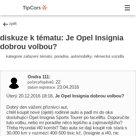
zpět
diskuze k tématu: Je Opel Insignia
dobrou volbou?
kategorie zařazení tématu:
poradna, automobilky, německá vozidla
Ondra 111
22
počet příspěvků
23.04.2016
datum registrace
Úterý 20.12.2016 18:18,
Je Opel Insignia dobrou volbou?
Dobrý den vážení příznivci aut,
chtěl koupit nové (ojeté) rodinné auto a padl mi do oka
dosluhující Opel Insignia Sports Tourer po faceliftu. Doporučíte
tuto volbu, nebo mi poradíte něco lepšího a zajímavějšího?
Třeba Hyundai i40 kombi? Tato auta se dají koupit rok stará s
30.000 km v rozmezí 400-500 tisic kč. (Insignie a i40, nic