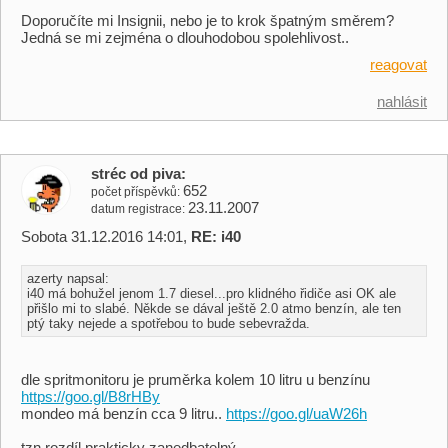
Doporučíte mi Insignii, nebo je to krok špatným směrem?
Jedná se mi zejména o dlouhodobou spolehlivost..
reagovat
nahlásit
stréc od piva
652
počet příspěvků
23.11.2007
datum registrace
Sobota 31.12.2016 14:01,
RE: i40
azerty napsal:
i40 má bohužel jenom 1.7 diesel...pro klidného řidiče asi OK ale
přišlo mi to slabé. Někde se dával ještě 2.0 atmo benzín, ale ten
ptý taky nejede a spotřebou to bude sebevražda.
dle spritmonitoru je pruměrka kolem 10 litru u benzínu
https://goo.gl/B8rHBy
mondeo má benzín cca 9 litru..
https://goo.gl/uaW26h
tzn.rozdíl prakticky zanedbatelný