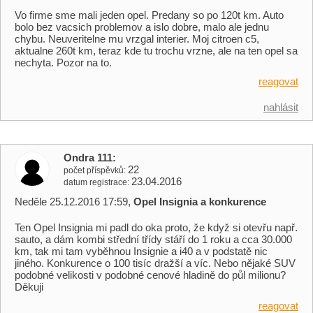
Vo firme sme mali jeden opel. Predany so po 120t km. Auto
bolo bez vacsich problemov a islo dobre, malo ale jednu
chybu. Neuveritelne mu vrzgal interier. Moj citroen c5,
aktualne 260t km, teraz kde tu trochu vrzne, ale na ten opel sa
nechyta. Pozor na to.
reagovat
nahlásit
Ondra 111
22
počet příspěvků
23.04.2016
datum registrace
Neděle 25.12.2016 17:59,
Opel Insignia a konkurence
Ten Opel Insignia mi padl do oka proto, že když si otevřu např.
sauto, a dám kombi střední třídy stáří do 1 roku a cca 30.000
km, tak mi tam vyběhnou Insignie a i40 a v podstatě nic
jiného. Konkurence o 100 tisíc dražší a víc. Nebo nějaké SUV
podobné velikosti v podobné cenové hladině do půl milionu?
Děkuji
reagovat