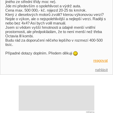
jiného ze střední třídy moc ne).
Jde mi především o spolehlivost a výdrž auta.
Cena max. 500 000,- kč. nájezd 20-25 tis km/rok.
Který z dieselových motorů zvolit? kterou výkonovou verzi?
Nejde o výkon, ale o nejspolehlivější a nejlepší verzi. Raději s
nebo bez 4x4? Asi bych volil manuál.
Jsem si vědom vyšší hmotnosti a údajně menší vnitřní
prostornosti, ale předpokládám, že to není menší než třeba
Octavia lll kombi.
Budu rád za doporučení něčeho lepšího v rozmezí 400-500
tisíc.
Případné dotazy doplním. Předem děkuji
reagovat
nahlásit
reklama