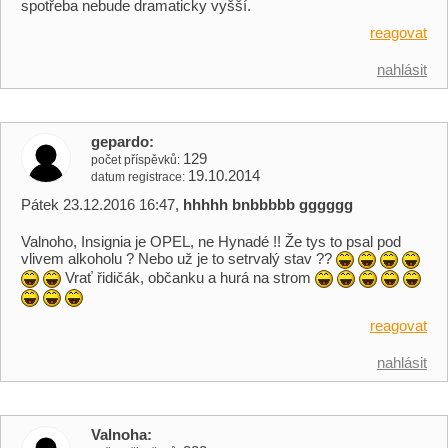
spotřeba nebude dramaticky vyšší.
reagovat
nahlásit
gepardo
129
počet příspěvků
19.10.2014
datum registrace
Pátek 23.12.2016 16:47,
hhhhh bnbbbbb gggggg
Valnoho, Insignia je OPEL, ne Hynadé !! Že tys to psal pod
vlivem alkoholu ? Nebo už je to setrvalý stav ??
Vrať řidičák, občanku a hurá na strom
reagovat
nahlásit
Valnoha