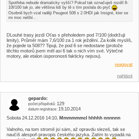
Spotřeba nebude dramaticky vyšší? Pokud tak označuješ rozdíl 8-
10l/100 tak jo, ale většina lidí by tě s tím poslala do pryč
Osobně bych vzal raději Peugeot 508 s 2.0HDI jak Insignii, kter se
mi moc nelíbí...
DLouhé trasy jezdí Oťas s přeholedem pod 7/100 (dodržuji
limity). Průměr mám 7,6/100 za 1 rok ježdění. Za kolik myslíš,
že pojede ta 508?? Tipuji, že pod 6 se nedostane (protože
těchto motorů jsem měl asi 6 tak o nich vím své. Výtečné
motory, ale etalon úsporonosti fakticky nejsou).
reagovat
nahlásit
gepardo
129
počet příspěvků
19.10.2014
datum registrace
Sobota 24.12.2016 14:10,
Mmmmmmcl hhhhh nnnnnn
Valnoho, na tom stromě jsi sám, až opravdu slezeš, tak se
naučíš alespoň pravopis českého jazyka. Zatím to vypadá na