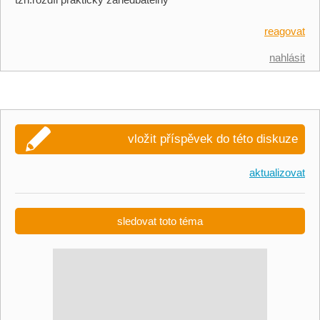
reagovat
nahlásit
vložit příspěvek do této diskuze
aktualizovat
sledovat toto téma