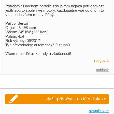
Potřebovali bychom poradit, zda je tam nějaká poruchovost,
jestli jsou to spolehlivé motory, každopádně vše co o tom to
víte, budu všem moc vděčný.
Palivo: Benzín
Objem: 3 498 ccm
Výkon: 245 kW (333 koní)
Pohon: 4x4
Rok výroby: 06/2017
Typ převodovky: automatická 9 stupňů
Všem moc děkuji za rady a zkušenosti!
reagovat
nahlásit
vložit příspěvek do této diskuze
aktualizovat