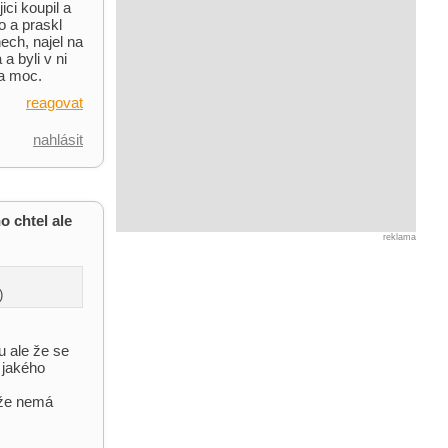
ici koupil a
o a praskl
ech, najel na
 byli v ni
a moc.
reagovat
nahlásit
o chtel ale
reklama
)
u ale že se
 jakého
 že nemá