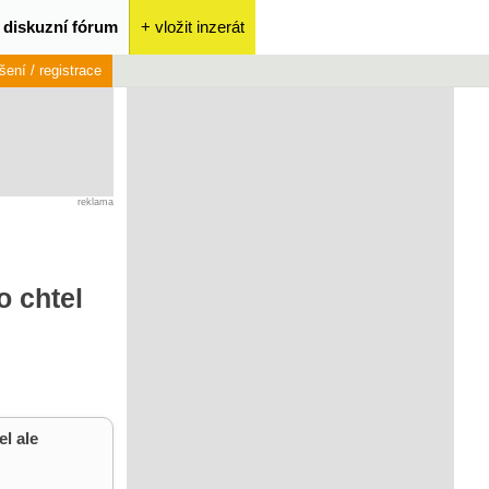
diskuzní fórum
+ vložit inzerát
ášení / registrace
reklama
o chtel
el ale