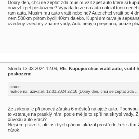
Dobry den, chci se zeptat zda musim vzit zpet auto ktere si kupuj
dovezl zpet poskozene? Vypada to ze na auto nalozil tunu neceh
ram auta. Musim mu auto vratit nebo ne? Auto chtel vratit po 4 dn
nem 500km pritom bydli 40km daleko. Kupni smlouva je sepsana a
uvedeny vsechny zname vady. Auto nebylo prepsano, pouze pln
Středa 13.03.2024 12:09,
RE: Kupujici chce vratit auto, vratit h
poskozene.
citace:
reakce na: uzivatel, 12.03.2024 22:18 (Dobry den, chci se zeptat zda ...
Ze zákona je při prodeji záruka 6 měsíců na ojeté auto. Pochybuj
to vztahuje na prasklý rám, podle mě je to spíš na skryté vady. Z
důvodu auto vrací?
Nejsem právník, ale asi bych pánovi ukázal prostředníček s tím
nárok.