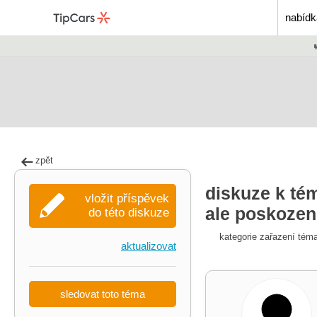
nabídk
zpět
diskuze k tém
vložit příspěvek
ale poskozen
do této diskuze
kategorie zařazení tém
aktualizovat
sledovat toto téma