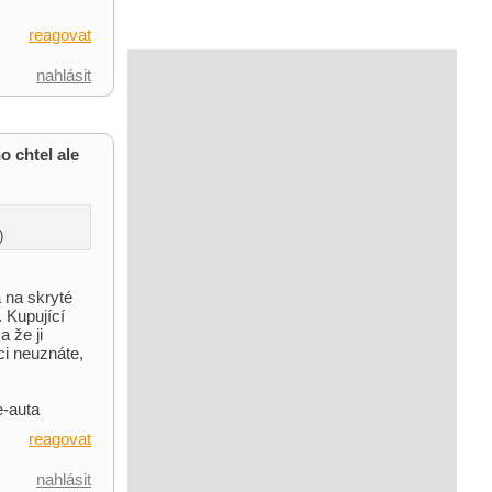
reagovat
nahlásit
o chtel ale
)
 na skryté
 Kupující
 že ji
ci neuznáte,
e-auta
reagovat
nahlásit