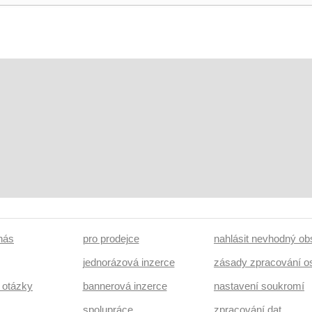
 nás
pro prodejce
nahlásit nevhodný ob
jednorázová inzerce
zásady zpracování o
 otázky
bannerová inzerce
nastavení soukromí
spolupráce
zpracování dat