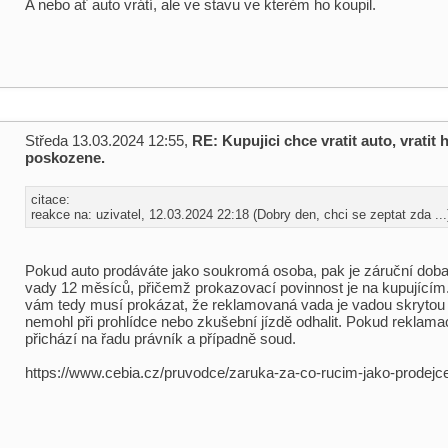
A nebo ať auto vrátí, ale ve stavu ve kterém ho koupil.
Středa 13.03.2024 12:55,
RE: Kupujici chce vratit auto, vratit h
poskozene.
citace:
reakce na: uzivatel, 12.03.2024 22:18 (Dobry den, chci se zeptat zda ...
Pokud auto prodáváte jako soukromá osoba, pak je záruční doba
vady 12 měsíců, přičemž prokazovací povinnost je na kupujícím.
vám tedy musí prokázat, že reklamovaná vada je vadou skrytou a
nemohl při prohlídce nebo zkušební jízdě odhalit. Pokud reklama
přichází na řadu právník a případně soud.
https://www.cebia.cz/pruvodce/zaruka-za-co-rucim-jako-prodejc