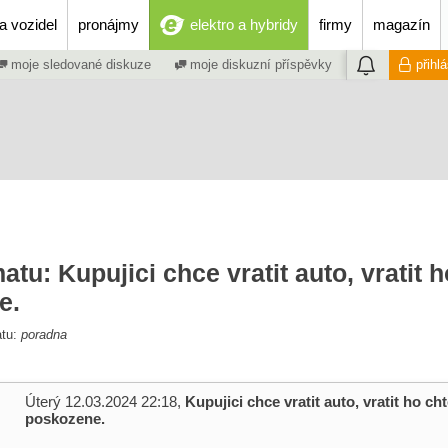
a vozidel
pronájmy
elektro a hybridy
firmy
magazín
moje sledované diskuze
moje diskuzní příspěvky
přihl
atu: Kupujici chce vratit auto, vratit h
e.
atu:
poradna
Úterý 12.03.2024 22:18,
Kupujici chce vratit auto, vratit ho cht
poskozene.