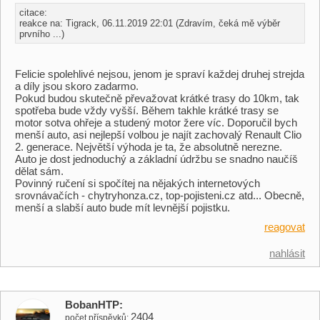
citace:
reakce na: Tigrack, 06.11.2019 22:01 (Zdravím, čeká mě výběr
prvního ...)
Felicie spolehlivé nejsou, jenom je spraví každej druhej strejda
a díly jsou skoro zadarmo.
Pokud budou skutečně převažovat krátké trasy do 10km, tak
spotřeba bude vždy vyšší. Během takhle krátké trasy se
motor sotva ohřeje a studený motor žere víc. Doporučil bych
menší auto, asi nejlepší volbou je najít zachovalý Renault Clio
2. generace. Největší výhoda je ta, že absolutně nerezne.
Auto je dost jednoduchý a základní údržbu se snadno naučíš
dělat sám.
Povinný ručení si spočítej na nějakých internetových
srovnávačích - chytryhonza.cz, top-pojisteni.cz atd... Obecně,
menší a slabší auto bude mít levnější pojistku.
reagovat
nahlásit
BobanHTP
2404
počet příspěvků