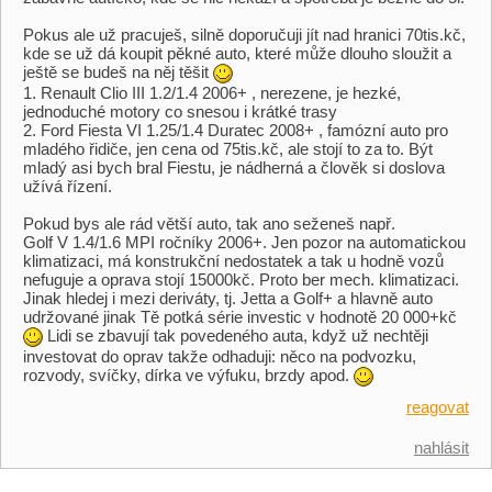
Pokus ale už pracuješ, silně doporučuji jít nad hranici 70tis.kč,
kde se už dá koupit pěkné auto, které může dlouho sloužit a
ještě se budeš na něj těšit
1. Renault Clio III 1.2/1.4 2006+ , nerezene, je hezké,
jednoduché motory co snesou i krátké trasy
2. Ford Fiesta VI 1.25/1.4 Duratec 2008+ , famózní auto pro
mladého řidiče, jen cena od 75tis.kč, ale stojí to za to. Být
mladý asi bych bral Fiestu, je nádherná a člověk si doslova
užívá řízení.
Pokud bys ale rád větší auto, tak ano seženeš např.
Golf V 1.4/1.6 MPI ročníky 2006+. Jen pozor na automatickou
klimatizaci, má konstrukční nedostatek a tak u hodně vozů
nefuguje a oprava stojí 15000kč. Proto ber mech. klimatizaci.
Jinak hledej i mezi deriváty, tj. Jetta a Golf+ a hlavně auto
udržované jinak Tě potká série investic v hodnotě 20 000+kč
Lidi se zbavují tak povedeného auta, když už nechtěji
investovat do oprav takže odhaduji: něco na podvozku,
rozvody, svíčky, dírka ve výfuku, brzdy apod.
reagovat
nahlásit