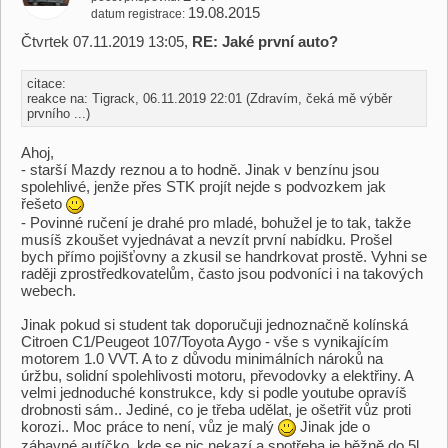
19.08.2015
datum registrace
Čtvrtek 07.11.2019 13:05,
RE: Jaké první auto?
citace:
reakce na: Tigrack, 06.11.2019 22:01 (Zdravím, čeká mě výběr
prvního ...)
Ahoj,
- starší Mazdy reznou a to hodně. Jinak v benzínu jsou
spolehlivé, jenže přes STK projít nejde s podvozkem jak
řešeto
- Povinné ručení je drahé pro mladé, bohužel je to tak, takže
musíš zkoušet vyjednávat a nevzít první nabídku. Prošel
bych přímo pojišťovny a zkusil se handrkovat prostě. Vyhni se
raději zprostředkovatelům, často jsou podvoníci i na takových
webech.
Jinak pokud si student tak doporučuji jednoznačně kolínská
Citroen C1/Peugeot 107/Toyota Aygo - vše s vynikajícím
motorem 1.0 VVT. A to z důvodu minimálních nároků na
úržbu, solidní spolehlivosti motoru, převodovky a elektřiny. A
velmi jednoduché konstrukce, kdy si podle youtube opravíš
drobnosti sám.. Jediné, co je třeba udělat, je ošetřit vůz proti
korozi.. Moc práce to není, vůz je malý
Jinak jde o
zábavné autíčko, kde se nic nekazí a spotřeba je běžně do 5l.