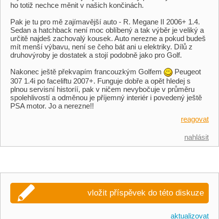
ho totiž nechce měnit v našich končinách.
Pak je tu pro mě zajímavější auto - R. Megane II 2006+ 1.4.
Sedan a hatchback není moc oblíbený a tak výběr je veliký a
určitě najdeš zachovalý kousek. Auto nerezne a pokud budeš
mít menší výbavu, není se čeho bát ani u elektriky. Dílů z
druhovýroby je dostatek a stojí podobně jako pro Golf.
Nakonec ještě překvapím francouzkým Golfem
Peugeot
307 1.4i po faceliftu 2007+. Funguje dobře a opět hledej s
plnou servisní historíí, pak v ničem nevybočuje v průměru
spolehlivostí a odměnou je příjemný interiér i povedený ještě
PSA motor. Jo a nerezne!!
reagovat
nahlásit
vložit příspěvek do této diskuze
aktualizovat