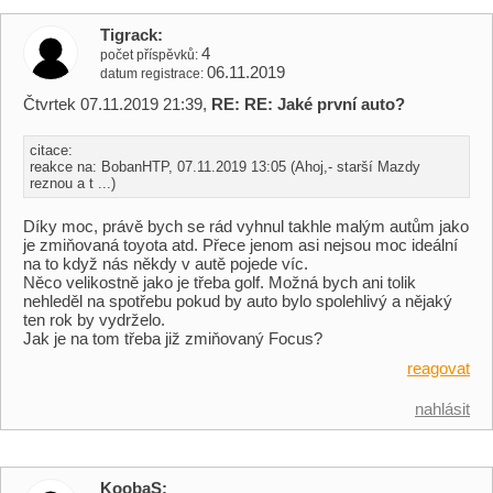
Tigrack
4
počet příspěvků
06.11.2019
datum registrace
Čtvrtek 07.11.2019 21:39,
RE: RE: Jaké první auto?
citace:
reakce na: BobanHTP, 07.11.2019 13:05 (Ahoj,- starší Mazdy
reznou a t ...)
Díky moc, právě bych se rád vyhnul takhle malým autům jako
je zmiňovaná toyota atd. Přece jenom asi nejsou moc ideální
na to když nás někdy v autě pojede víc.
Něco velikostně jako je třeba golf. Možná bych ani tolik
nehleděl na spotřebu pokud by auto bylo spolehlivý a nějaký
ten rok by vydrželo.
Jak je na tom třeba již zmiňovaný Focus?
reagovat
nahlásit
KoobaS