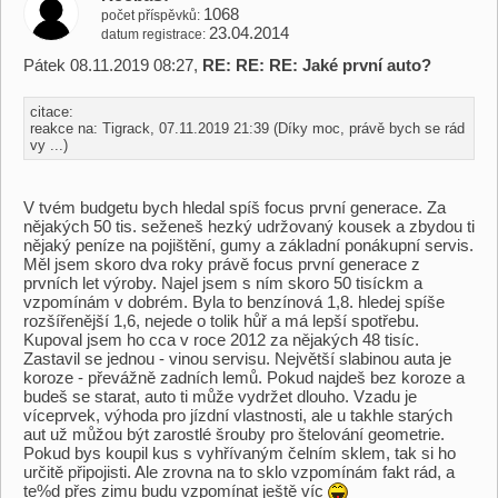
1068
počet příspěvků
23.04.2014
datum registrace
Pátek 08.11.2019 08:27,
RE: RE: RE: Jaké první auto?
citace:
reakce na: Tigrack, 07.11.2019 21:39 (Díky moc, právě bych se rád
vy ...)
V tvém budgetu bych hledal spíš focus první generace. Za
nějakých 50 tis. seženeš hezký udržovaný kousek a zbydou ti
nějaký peníze na pojištění, gumy a základní ponákupní servis.
Měl jsem skoro dva roky právě focus první generace z
prvních let výroby. Najel jsem s ním skoro 50 tisíckm a
vzpomínám v dobrém. Byla to benzínová 1,8. hledej spíše
rozšířenější 1,6, nejede o tolik hůř a má lepší spotřebu.
Kupoval jsem ho cca v roce 2012 za nějakých 48 tisíc.
Zastavil se jednou - vinou servisu. Největší slabinou auta je
koroze - převážně zadních lemů. Pokud najdeš bez koroze a
budeš se starat, auto ti může vydržet dlouho. Vzadu je
víceprvek, výhoda pro jízdní vlastnosti, ale u takhle starých
aut už můžou být zarostlé šrouby pro štelování geometrie.
Pokud bys koupil kus s vyhřívaným čelním sklem, tak si ho
určitě připojisti. Ale zrovna na to sklo vzpomínám fakt rád, a
te%d přes zimu budu vzpomínat ještě víc