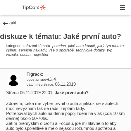
zpět
diskuze k tématu: Jaké první auto?
kategorie zařazení tématu:
poradna, jaké auto koupit, jaký typ motoru
vybrat, servisní náklady, vše o spotřebě, technické dotazy, typ
vozidla, osobní, pojištění
Tigrack
4
počet příspěvků
06.11.2019
datum registrace
Středa 06.11.2019 22:01,
Jaké první auto?
Zdravím, čeká mě výběr prvního auta a jelikož se v autech
moc nevyznám tak se radši zeptám tady.
Potřeboval bych auto na denní popojíždění na vlak (cca 10 km
denně) okolo 50-70tis.
Zatím přemýšlím o Golfu a Focusu, jde mi hlavně o to aby
auto bylo spolehlivé a mělo nějakou rozumnou spotřebu a