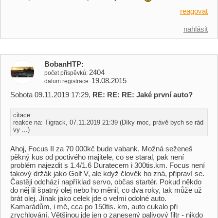
reagovat
nahlásit
BobanHTP
2404
počet příspěvků
19.08.2015
datum registrace
Sobota 09.11.2019 17:29,
RE: RE: RE: Jaké první auto?
citace:
reakce na: Tigrack, 07.11.2019 21:39 (Díky moc, právě bych se rád
vy ...)
Ahoj, Focus II za 70 000kč bude vabank. Možná seženeš
pěkný kus od poctivého majitele, co se staral, pak není
problém najezdit s 1.4/1.6 Duratecem i 300tis.km. Focus není
takový držák jako Golf V, ale když člověk ho zná, připraví se.
Častěji odchází například servo, občas startér. Pokud někdo
do něj lil špatný olej nebo ho měnil, co dva roky, tak může už
brát olej. Jinak jako celek jde o velmi odolné auto.
Kamarádům, i mě, cca po 150tis. km, auto cukalo při
zrychlování. Většinou jde jen o zanesený palivový filtr - nikdo