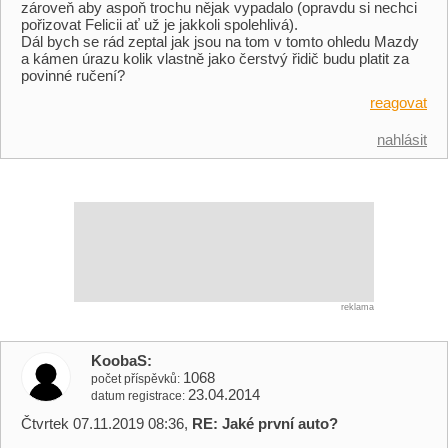
zároveň aby aspoň trochu nějak vypadalo (opravdu si nechci
pořizovat Felicii ať už je jakkoli spolehlivá).
Dál bych se rád zeptal jak jsou na tom v tomto ohledu Mazdy
a kámen úrazu kolik vlastně jako čerstvý řidič budu platit za
povinné ručení?
reagovat
nahlásit
reklama
KoobaS
1068
počet příspěvků
23.04.2014
datum registrace
Čtvrtek 07.11.2019 08:36,
RE: Jaké první auto?