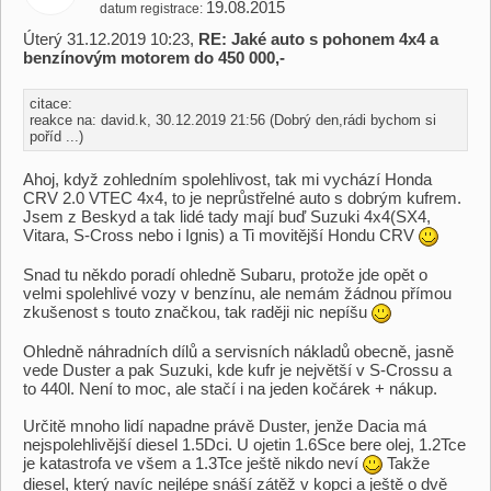
19.08.2015
datum registrace
Úterý 31.12.2019 10:23,
RE: Jaké auto s pohonem 4x4 a
benzínovým motorem do 450 000,-
citace:
reakce na: david.k, 30.12.2019 21:56 (Dobrý den,rádi bychom si
poříd ...)
Ahoj, když zohledním spolehlivost, tak mi vychází Honda
CRV 2.0 VTEC 4x4, to je neprůstřelné auto s dobrým kufrem.
Jsem z Beskyd a tak lidé tady mají buď Suzuki 4x4(SX4,
Vitara, S-Cross nebo i Ignis) a Ti movitější Hondu CRV
Snad tu někdo poradí ohledně Subaru, protože jde opět o
velmi spolehlivé vozy v benzínu, ale nemám žádnou přímou
zkušenost s touto značkou, tak raději nic nepíšu
Ohledně náhradních dílů a servisních nákladů obecně, jasně
vede Duster a pak Suzuki, kde kufr je největší v S-Crossu a
to 440l. Není to moc, ale stačí i na jeden kočárek + nákup.
Určitě mnoho lidí napadne právě Duster, jenže Dacia má
nejspolehlivější diesel 1.5Dci. U ojetin 1.6Sce bere olej, 1.2Tce
je katastrofa ve všem a 1.3Tce ještě nikdo neví
Takže
diesel, který navíc nejlépe snáší zátěž v kopci a ještě o dvě