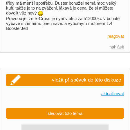
třídy má menší spotřebu. Duster bohužel nemá moc velký
kufr, takže je to na zvážení, lákavá je cena, že si můžete
dovolit vůz nový
Pravdou je, že S-Cross je nyní v akci za 512000kč v bohaté
výbavě s zimnímu pneu navíc a výborným motorem 1.4
BoosterJet!
reagovat
nahlásit
vložit příspěvek do této diskuze
aktualizovat
sledovat toto téma