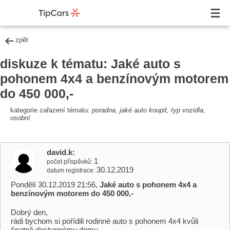
zpět
diskuze k tématu: Jaké auto s
pohonem 4x4 a benzínovým motorem
do 450 000,-
kategorie zařazení tématu:
poradna, jaké auto koupit, typ vozidla,
osobní
david.k
1
počet příspěvků
30.12.2019
datum registrace
Pondělí 30.12.2019 21:56,
Jaké auto s pohonem 4x4 a
benzínovým motorem do 450 000,-
Dobrý den,
rádi bychom si pořídili rodinné auto s pohonem 4x4 kvůli
špatně dostupnému domu.