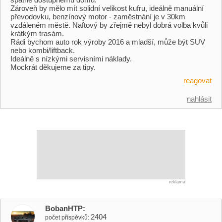
Zároveň by mělo mít solidní velikost kufru, ideálně manuální
převodovku, benzínový motor - zaměstnání je v 30km
vzdáleném městě. Naftový by zřejmě nebyl dobrá volba kvůli
krátkým trasám.
Rádi bychom auto rok výroby 2016 a mladší, může být SUV
nebo kombi/liftback.
Ideálně s nízkými servisními náklady.
Mockrát děkujeme za tipy.
reagovat
nahlásit
reklama
BobanHTP
2404
počet příspěvků