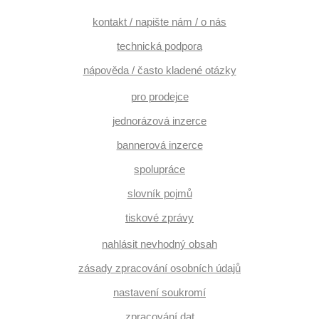
kontakt / napište nám / o nás
technická podpora
nápověda / často kladené otázky
pro prodejce
jednorázová inzerce
bannerová inzerce
spolupráce
slovník pojmů
tiskové zprávy
nahlásit nevhodný obsah
zásady zpracování osobních údajů
nastavení soukromí
zpracování dat