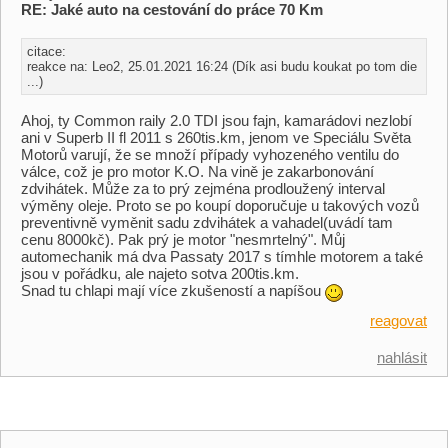
RE: Jaké auto na cestování do práce 70 Km
citace:
reakce na: Leo2, 25.01.2021 16:24 (Dík asi budu koukat po tom die
...)
Ahoj, ty Common raily 2.0 TDI jsou fajn, kamarádovi nezlobí
ani v Superb II fl 2011 s 260tis.km, jenom ve Speciálu Světa
Motorů varují, že se množí případy vyhozeného ventilu do
válce, což je pro motor K.O. Na vině je zakarbonování
zdvihátek. Může za to prý zejména prodloužený interval
výměny oleje. Proto se po koupí doporučuje u takových vozů
preventivně vyměnit sadu zdvihátek a vahadel(uvádí tam
cenu 8000kč). Pak prý je motor "nesmrtelný". Můj
automechanik má dva Passaty 2017 s tímhle motorem a také
jsou v pořádku, ale najeto sotva 200tis.km.
Snad tu chlapi mají více zkušeností a napíšou
reagovat
nahlásit