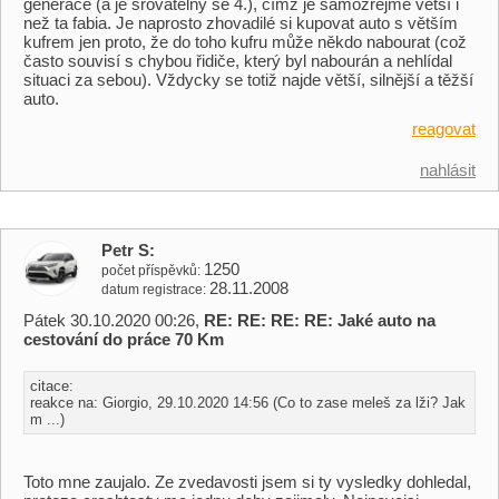
generace (a je srovatelný se 4.), čímž je samozřejmě větší i
než ta fabia. Je naprosto zhovadilé si kupovat auto s větším
kufrem jen proto, že do toho kufru může někdo nabourat (což
často souvisí s chybou řidiče, který byl nabourán a nehlídal
situaci za sebou). Vždycky se totiž najde větší, silnější a těžší
auto.
reagovat
nahlásit
Petr S
1250
počet příspěvků
28.11.2008
datum registrace
Pátek 30.10.2020 00:26,
RE: RE: RE: RE: Jaké auto na
cestování do práce 70 Km
citace:
reakce na: Giorgio, 29.10.2020 14:56 (Co to zase meleš za lži? Jak
m ...)
Toto mne zaujalo. Ze zvedavosti jsem si ty vysledky dohledal,