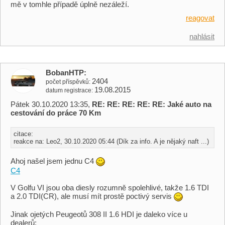
mě v tomhle případě úplně nezáleží.
reagovat
nahlásit
BobanHTP
2404
počet příspěvků
19.08.2015
datum registrace
Pátek 30.10.2020 13:35,
RE: RE: RE: RE: RE: Jaké auto na
cestování do práce 70 Km
citace:
reakce na: Leo2, 30.10.2020 05:44 (Dík za info. A je nějaký naft ...)
Ahoj našel jsem jednu C4
C4
V Golfu VI jsou oba diesly rozumně spolehlivé, takže 1.6 TDI
a 2.0 TDI(CR), ale musí mít prostě poctivý servis
Jinak ojetých Peugeotů 308 II 1.6 HDI je daleko více u
dealerů: