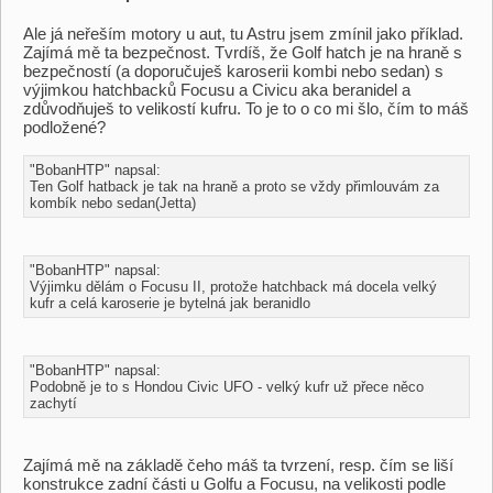
Ale já neřeším motory u aut, tu Astru jsem zmínil jako příklad.
Zajímá mě ta bezpečnost. Tvrdíš, že Golf hatch je na hraně s
bezpečností (a doporučuješ karoserii kombi nebo sedan) s
výjimkou hatchbacků Focusu a Civicu aka beranidel a
zdůvodňuješ to velikostí kufru. To je to o co mi šlo, čím to máš
podložené?
"BobanHTP" napsal:
Ten Golf hatback je tak na hraně a proto se vždy přimlouvám za
kombík nebo sedan(Jetta)
"BobanHTP" napsal:
Výjimku dělám o Focusu II, protože hatchback má docela velký
kufr a celá karoserie je bytelná jak beranidlo
"BobanHTP" napsal:
Podobně je to s Hondou Civic UFO - velký kufr už přece něco
zachytí
Zajímá mě na základě čeho máš ta tvrzení, resp. čím se liší
konstrukce zadní části u Golfu a Focusu, na velikosti podle