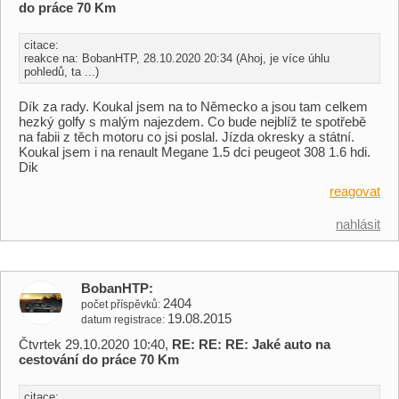
do práce 70 Km
citace:
reakce na: BobanHTP, 28.10.2020 20:34 (Ahoj, je více úhlu
pohledů, ta ...)
Dík za rady. Koukal jsem na to Německo a jsou tam celkem
hezký golfy s malým najezdem. Co bude nejblíž te spotřebě
na fabii z těch motoru co jsi poslal. Jízda okresky a státní.
Koukal jsem i na renault Megane 1.5 dci peugeot 308 1.6 hdi.
Dik
reagovat
nahlásit
BobanHTP
2404
počet příspěvků
19.08.2015
datum registrace
Čtvrtek 29.10.2020 10:40,
RE: RE: RE: Jaké auto na
cestování do práce 70 Km
citace: