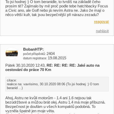
To jsi hodnej :) O tom beranidle, to tvrdíš na základě čeho
prosím tě? Zajímalo by mě proč podle tebe hatchbacky Focus
a Civic ano, ale Golf nebo já nevím Astra ne. Jako že mají o
něco větší kufr, tak jsou bezpečnější při nárazu zezadu?
reagovat
nahlásit
BobanHTP
2404
počet příspěvků
19.08.2015
datum registrace
Pátek 30.10.2020 12:43,
RE: RE: RE: RE: Jaké auto na
cestování do práce 70 Km
citace:
reakce na: vavrisimo, 30.10.2020 08:06 (To jsi hodnej :) O tom
beranid ...)
Ahoj, Astru ne kvůli motorům - 1.4 ani 1.6 nejsou tak
bezúdržbové a můžou brát olej. Astru 1.4 má moje příbuzná.
Bezpečnost je doufám u všech kompaktů podobná. To
vyzněla špatně jen moje věta.