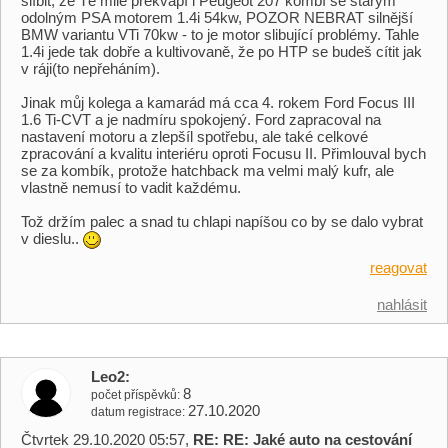
slíbit, že Tě mile překvapí i Peugeot 207 kombí se starým
odolným PSA motorem 1.4i 54kw, POZOR NEBRAT silnější
BMW variantu VTi 70kw - to je motor slibující problémy. Tahle
1.4i jede tak dobře a kultivovaně, že po HTP se budeš cítit jak
v ráji(to nepřeháním).
Jinak můj kolega a kamarád má cca 4. rokem Ford Focus III
1.6 Ti-CVT a je nadmíru spokojený. Ford zapracoval na
nastavení motoru a zlepšíl spotřebu, ale také celkové
zpracování a kvalitu interiéru oproti Focusu II. Přimlouval bych
se za kombík, protože hatchback ma velmi malý kufr, ale
vlastně nemusí to vadit každému.
Tož držím palec a snad tu chlapi napíšou co by se dalo vybrat
v dieslu..
reagovat
nahlásit
Leo2
8
počet příspěvků
27.10.2020
datum registrace
Čtvrtek 29.10.2020 05:57,
RE: RE: Jaké auto na cestování