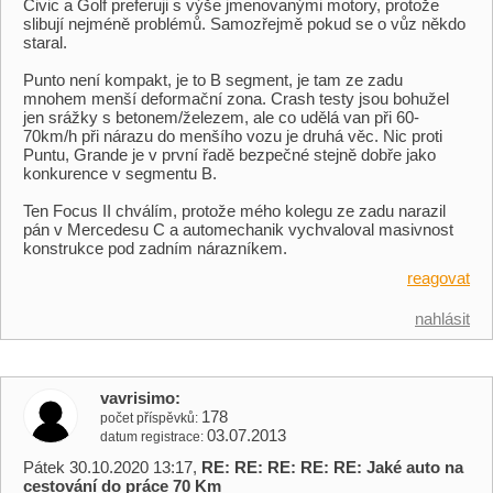
Civic a Golf preferuji s výše jmenovanými motory, protože
slibují nejméně problémů. Samozřejmě pokud se o vůz někdo
staral.
Punto není kompakt, je to B segment, je tam ze zadu
mnohem menší deformační zona. Crash testy jsou bohužel
jen srážky s betonem/železem, ale co udělá van při 60-
70km/h při nárazu do menšího vozu je druhá věc. Nic proti
Puntu, Grande je v první řadě bezpečné stejně dobře jako
konkurence v segmentu B.
Ten Focus II chválím, protože mého kolegu ze zadu narazil
pán v Mercedesu C a automechanik vychvaloval masivnost
konstrukce pod zadním nárazníkem.
reagovat
nahlásit
vavrisimo
178
počet příspěvků
03.07.2013
datum registrace
Pátek 30.10.2020 13:17,
RE: RE: RE: RE: RE: Jaké auto na
cestování do práce 70 Km