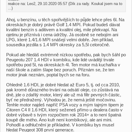
reakce na: Leo2, 29.10.2020 05:57 (Dík za rady. Koukal jsem na to
...)
Ahoj, u benzínu, u těch spořivějších to půjde lehce přes 6l. Na
okreskách je dobrý právě Golf 1.4 MPI. Pokud budeš dávat
kvalitní benzín s aditivem a kvalitní olej, mile překvapí. Na
ojetinu je příznívá i cena údržby. Já osobně se nebojím ani
LPG, které 1.4/1.6 MPI snášejí velmi dobře. Jen příklad,
sousedka jezdila s 1.4 MPI okresky za 5,5l celoročně.
Pokud ale hledáš extrémně nízkou spotřebu, pak bych šáhl po
Peugeotu 207 1.4 HDI v kombíku, kde lidé uvádějí trvale
spotřebu pod 5l, na okreskách 4l. Ten motor má kuchařka v
naší škole a zatím šlape bez poruch. Přiznám se, že ten
motor jinak neznám, poptal bych se na foru.
Ohledně 1.6 HDI, je dobré hledat až Euro 5, tj. od cca 2010,
pak kromě důrazného trvání na odsátí oleje, co zůstává na
dně, jde o zdařilý motor, který ale už má filtr pevných částic,
byť ne předražený. Výhodou je, že nemá ještě močovinu.
Tenhle motor najdeš napříč PSA vozy a mým tajným tipem je
Citoren C4 II 1.6 HDI, který seženeš přímo u dealera často v
dobré výbavě s tvým rozpočtem rok 2014+ a to není špatná
koupě dle mého. Ano kufr není kombíkový, ale ani mini.
Pohodlí a odhlučnění je příkladné. V kombíku bys musel
hledat Peugeot 308 první generace.