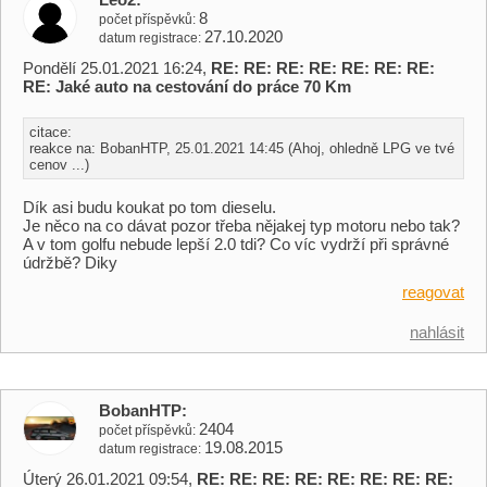
8
počet příspěvků
27.10.2020
datum registrace
Pondělí 25.01.2021 16:24,
RE: RE: RE: RE: RE: RE: RE:
RE: Jaké auto na cestování do práce 70 Km
citace:
reakce na: BobanHTP, 25.01.2021 14:45 (Ahoj, ohledně LPG ve tvé
cenov ...)
Dík asi budu koukat po tom dieselu.
Je něco na co dávat pozor třeba nějakej typ motoru nebo tak?
A v tom golfu nebude lepší 2.0 tdi? Co víc vydrží při správné
údržbě? Diky
reagovat
nahlásit
BobanHTP
2404
počet příspěvků
19.08.2015
datum registrace
Úterý 26.01.2021 09:54,
RE: RE: RE: RE: RE: RE: RE: RE: