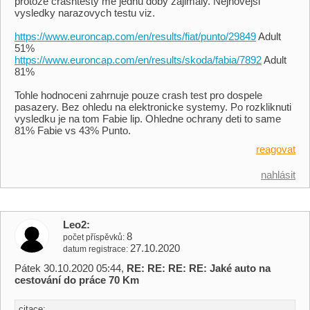
protoze crashtesty me jednu doby zajimaly. Nejnovejsi
vysledky narazovych testu viz.
https://www.euroncap.com/en/results/fiat/punto/29849
Adult
51%
https://www.euroncap.com/en/results/skoda/fabia/7892
Adult
81%
Tohle hodnoceni zahrnuje pouze crash test pro dospele
pasazery. Bez ohledu na elektronicke systemy. Po rozkliknuti
vysledku je na tom Fabie lip. Ohledne ochrany deti to same
81% Fabie vs 43% Punto.
reagovat
nahlásit
Leo2
8
počet příspěvků
27.10.2020
datum registrace
Pátek 30.10.2020 05:44,
RE: RE: RE: RE: Jaké auto na
cestování do práce 70 Km
citace: