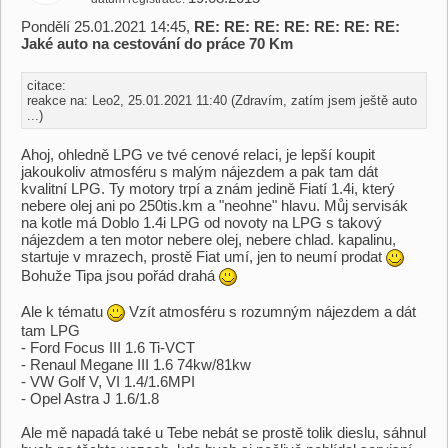
Pondělí 25.01.2021 14:45,
RE: RE: RE: RE: RE: RE: RE:
Jaké auto na cestování do práce 70 Km
citace:
reakce na: Leo2, 25.01.2021 11:40 (Zdravím, zatím jsem ještě auto
...)
Ahoj, ohledně LPG ve tvé cenové relaci, je lepší koupit
jakoukoliv atmosféru s malým nájezdem a pak tam dát
kvalitní LPG. Ty motory trpí a znám jedině Fiatí 1.4i, který
nebere olej ani po 250tis.km a "neohne" hlavu. Můj servisák
na kotle má Doblo 1.4i LPG od novoty na LPG s takový
nájezdem a ten motor nebere olej, nebere chlad. kapalinu,
startuje v mrazech, prostě Fiat umí, jen to neumí prodat
Bohuže Tipa jsou pořád drahá
Ale k tématu
Vzít atmosféru s rozumným nájezdem a dát
tam LPG
- Ford Focus III 1.6 Ti-VCT
- Renaul Megane III 1.6 74kw/81kw
- VW Golf V, VI 1.4/1.6MPI
- Opel Astra J 1.6/1.8
Ale mě napadá také u Tebe nebát se prostě tolik dieslu, sáhnul