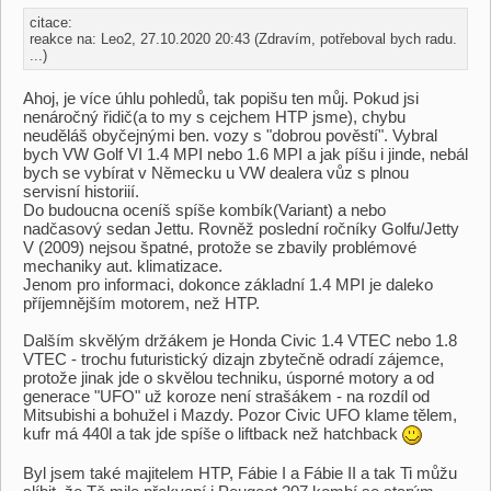
citace:
reakce na: Leo2, 27.10.2020 20:43 (Zdravím, potřeboval bych radu.
...)
Ahoj, je více úhlu pohledů, tak popišu ten můj. Pokud jsi
nenáročný řidič(a to my s cejchem HTP jsme), chybu
neuděláš obyčejnými ben. vozy s "dobrou pověstí". Vybral
bych VW Golf VI 1.4 MPI nebo 1.6 MPI a jak píšu i jinde, nebál
bych se vybírat v Německu u VW dealera vůz s plnou
servisní historiií.
Do budoucna oceníš spíše kombík(Variant) a nebo
nadčasový sedan Jettu. Rovněž poslední ročníky Golfu/Jetty
V (2009) nejsou špatné, protože se zbavily problémové
mechaniky aut. klimatizace.
Jenom pro informaci, dokonce základní 1.4 MPI je daleko
příjemnějším motorem, než HTP.
Dalším skvělým držákem je Honda Civic 1.4 VTEC nebo 1.8
VTEC - trochu futuristický dizajn zbytečně odradí zájemce,
protože jinak jde o skvělou techniku, úsporné motory a od
generace "UFO" už koroze není strašákem - na rozdíl od
Mitsubishi a bohužel i Mazdy. Pozor Civic UFO klame tělem,
kufr má 440l a tak jde spíše o liftback než hatchback
Byl jsem také majitelem HTP, Fábie I a Fábie II a tak Ti můžu