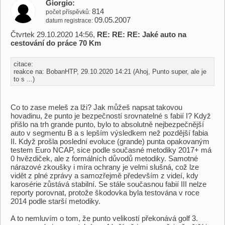
Giorgio
814
počet příspěvků
09.05.2007
datum registrace
Čtvrtek 29.10.2020 14:56,
RE: RE: RE: Jaké auto na
cestování do práce 70 Km
citace:
reakce na: BobanHTP, 29.10.2020 14:21 (Ahoj, Punto super, ale je
to s ...)
Co to zase meleš za lži? Jak můžeš napsat takovou
hovadinu, že punto je bezpečností srovnatelné s fabií I? Když
přišlo na trh grande punto, bylo to absolutně nejbezpečnější
auto v segmentu B a s lepším výsledkem než pozdější fabia
II. Když prošla poslední evoluce (grande) punta opakovaným
testem Euro NCAP, sice podle současné metodiky 2017+ má
0 hvězdiček, ale z formálních důvodů metodiky. Samotné
nárazové zkoušky i míra ochrany je velmi slušná, což lze
vidět z plné zprávy a samozřejmě především z videí, kdy
karosérie zůstává stabilní. Se stále současnou fabií III nelze
reporty porovnat, protože škodovka byla testována v roce
2014 podle starší metodiky.
A to nemluvím o tom, že punto velikostí překonává golf 3.