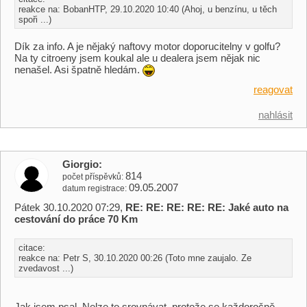
reakce na: BobanHTP, 29.10.2020 10:40 (Ahoj, u benzínu, u těch
spoři ...)
Dík za info. A je nějaký naftovy motor doporucitelny v golfu?
Na ty citroeny jsem koukal ale u dealera jsem nějak nic
nenašel. Asi špatně hledám.
reagovat
nahlásit
Giorgio
814
počet příspěvků
09.05.2007
datum registrace
Pátek 30.10.2020 07:29,
RE: RE: RE: RE: RE: Jaké auto na
cestování do práce 70 Km
citace:
reakce na: Petr S, 30.10.2020 00:26 (Toto mne zaujalo. Ze
zvedavost ...)
Jak jsem psal. Nelze to srovnávat, protože se každoročně