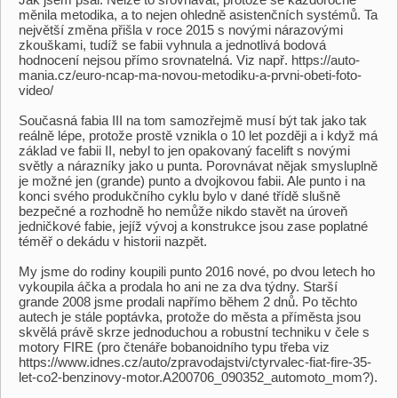
měnila metodika, a to nejen ohledně asistenčních systémů. Ta
největší změna přišla v roce 2015 s novými nárazovými
zkouškami, tudíž se fabii vyhnula a jednotlivá bodová
hodnocení nejsou přímo srovnatelná. Viz např. https://auto-
mania.cz/euro-ncap-ma-novou-metodiku-a-prvni-obeti-foto-
video/
Současná fabia III na tom samozřejmě musí být tak jako tak
reálně lépe, protože prostě vznikla o 10 let později a i když má
základ ve fabii II, nebyl to jen opakovaný facelift s novými
světly a nárazníky jako u punta. Porovnávat nějak smysluplně
je možné jen (grande) punto a dvojkovou fabii. Ale punto i na
konci svého produkčního cyklu bylo v dané třídě slušně
bezpečné a rozhodně ho nemůže nikdo stavět na úroveň
jedničkové fabie, jejíž vývoj a konstrukce jsou zase poplatné
téměř o dekádu v historii nazpět.
My jsme do rodiny koupili punto 2016 nové, po dvou letech ho
vykoupila áčka a prodala ho ani ne za dva týdny. Starší
grande 2008 jsme prodali napřímo během 2 dnů. Po těchto
autech je stále poptávka, protože do města a příměsta jsou
skvělá právě skrze jednoduchou a robustní techniku v čele s
motory FIRE (pro čtenáře bobanoidního typu třeba viz
https://www.idnes.cz/auto/zpravodajstvi/ctyrvalec-fiat-fire-35-
let-co2-benzinovy-motor.A200706_090352_automoto_mom?).