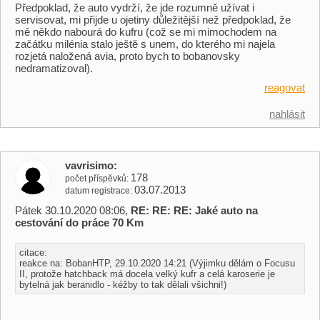
Předpoklad, že auto vydrží, že jde rozumně užívat i
servisovat, mi přijde u ojetiny důležitější než předpoklad, že
mě někdo nabourá do kufru (což se mi mimochodem na
začátku milénia stalo ještě s unem, do kterého mi najela
rozjetá naložená avia, proto bych to bobanovsky
nedramatizoval).
reagovat
nahlásit
vavrisimo
178
počet příspěvků
03.07.2013
datum registrace
Pátek 30.10.2020 08:06,
RE: RE: RE: Jaké auto na
cestování do práce 70 Km
citace:
reakce na: BobanHTP, 29.10.2020 14:21 (Výjimku dělám o Focusu
II, protože hatchback má docela velký kufr a celá karoserie je
bytelná jak beranidlo - kéžby to tak dělali všichni!)