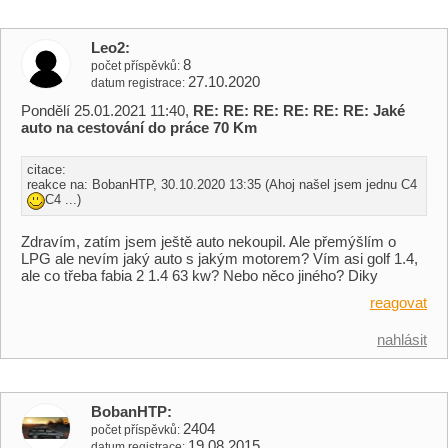
Leo2
8
počet příspěvků
27.10.2020
datum registrace
Pondělí 25.01.2021 11:40,
RE: RE: RE: RE: RE: RE: Jaké
auto na cestování do práce 70 Km
citace:
reakce na: BobanHTP, 30.10.2020 13:35 (Ahoj našel jsem jednu C4
C4 ...)
Zdravím, zatím jsem ještě auto nekoupil. Ale přemýšlím o
LPG ale nevím jaký auto s jakým motorem? Vím asi golf 1.4,
ale co třeba fabia 2 1.4 63 kw? Nebo něco jiného? Diky
reagovat
nahlásit
BobanHTP
2404
počet příspěvků
19.08.2015
datum registrace