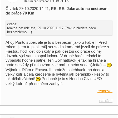
19.08.2015
datum registrace
Čtvrtek 29.10.2020 14:21,
RE: RE: Jaké auto na cestování
do práce 70 Km
citace:
reakce na: rbiciste, 29.10.2020 11:17 (Pokud hledáte něco
bezproblémo ...)
Ahoj, Punto super, ale je to s bezpečím jako u Fábie I. Před
rokem jsem tu psal, můj soused a kamarád jezdil do práce s
Fiestou, hodil děti do školy a pak cestou do práce do něj
dozadu vjel van, zaspal kolonu. V druhé řadě sedadel to
vypadalo hodně špatně. Ten Golf hatback je tak na hraně a
proto se vždy přimlouvám za kombík nebo sedan(Jetta) ...
Výjimku dělám o Focusu II, protože hatchback má docela
velký kufr a celá karoserie je bytelná jak beranidlo - kéžby to
tak dělali všichni!
Podobně je to s Hondou Civic UFO -
velký kufr už přece něco zachytí.
reagovat
nahlásit