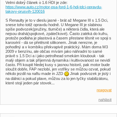
Velmi dobrý článek o 1.6 HDI je zde:
https://www.auto.cz/motor-psa-ford-1-6-hdi-tdci-opravdu-
takovy-prusvih-120016
S Renaulty je to v dieslu jasné - brát až Megane III s 1.5 Dci,
snese toho totiž opravdu hodně. U Megane III je slabinou
spíše podvozek(pružiny, tlumiče) a některá čidla, která ale
nejsou drahá(spojkové, zpátečkové). Často zatéká do kufru,
protože podlaha je plastová a časem přestane těsnit ve spoji s
karosérií - dá se přetěsnit silikonem. Jinak nerezne, je
pohodlný a v kombíku překvapivě praktický. Mám doma M3
2009 v benzínu, ale občas mívám jako náhradní to samé
právě s 1.5 Dci a i jako petrolhead smekám kloubouk - tak
malý objem a tak příjemná dynamika i kultivovanost se nevidí
často. Při koupit hledej kusy s jasnou historií, pak motor bude
sloužit dobře, FAP nezlobí, jen vstřiky se můžou ozvat, pokud
někdo jezdil na naftu made in JZD
Jinak podvozek je jistý i
na dálnici a pokud plave, můžou za to jen tyčky stabilizátoru,
které stojí jeden pár stovek...
reagovat
nahlásit