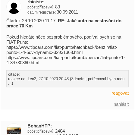
rbiciste
83
počet příspěvků
30.09.2011
datum registrace
Čtvrtek 29.10.2020 11:17,
RE: Jaké auto na cestování do
práce 70 Km
Pokud hledáte něco bezproblémového, podíval bych se na
FIAT Punto.
https://www.tipcars.com/fiat-punto/hatchback/benzin/fiat-
punto-1-4-5dv-dynamic-32931368.html
https://www.tipcars.com/fiat-punto/kombi/benzin/fiat-punto-1-
4-34730360.html
citace:
reakce na: Leo2, 27.10.2020 20:43 (Zdravím, potřeboval bych radu.
...)
reagovat
nahlásit
BobanHTP
2404
počet příspěvků