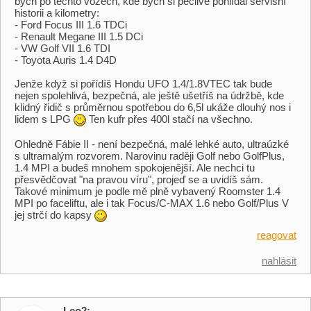
bych po těchto vozech, kde bych si pečlivě pohlídal servisní
historii a kilometry:
- Ford Focus III 1.6 TDCi
- Renault Megane III 1.5 DCi
- VW Golf VII 1.6 TDI
- Toyota Auris 1.4 D4D
Jenže když si pořídíš Hondu UFO 1.4/1.8VTEC tak bude
nejen spolehlivá, bezpečná, ale ještě ušetříš na údržbě, kde
klidný řidič s průměrnou spotřebou do 6,5l ukáže dlouhý nos i
lidem s LPG
Ten kufr přes 400l stačí na všechno.
Ohledně Fábie II - není bezpečná, malé lehké auto, ultraúzké
s ultramalým rozvorem. Narovinu raději Golf nebo GolfPlus,
1.4 MPI a budeš mnohem spokojenější. Ale nechci tu
přesvědčovat "na pravou víru", projeď se a uvidíš sám.
Takové minimum je podle mě plně vybavený Roomster 1.4
MPI po faceliftu, ale i tak Focus/C-MAX 1.6 nebo Golf/Plus V
jej strčí do kapsy
reagovat
nahlásit
Leo2