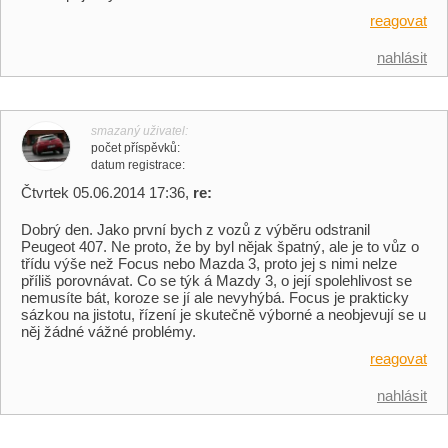
reagovat
nahlásit
smazaný uživatel
počet příspěvků
datum registrace
Čtvrtek 05.06.2014 17:36,
re:
Dobrý den. Jako první bych z vozů z výběru odstranil
Peugeot 407. Ne proto, že by byl nějak špatný, ale je to vůz o
třídu výše než Focus nebo Mazda 3, proto jej s nimi nelze
příliš porovnávat. Co se týk á Mazdy 3, o její spolehlivost se
nemusíte bát, koroze se jí ale nevyhýbá. Focus je prakticky
sázkou na jistotu, řízení je skutečně výborné a neobjevují se u
něj žádné vážné problémy.
reagovat
nahlásit