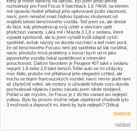
který je méně náročný na údržbu. Byl jsem proto pevně
rozhodnutý pro Ford Focus II hatchback 1.6 74kW, na kterém
mě opravdu hodně přitahují jeho opěvované jízdní vlastnosti,
navíc jsem nenašel snad žádnou špatnou zkušenost od
majitelů tohoto benzínového vozidla. Teď jsem se, ale dostal
do fáze, kdy přehodnocuji svůj výběr a otevírám opět
předchozí varianty. Láká mě i Mazda 3 1.6 v sedanu, které
vypadá sportovně, ale tu jsem vyřadil kvůli údajně vyšší
spotřebě, avšak názory se docela rozchází a teď mám pocit,
že od benzínového Focusu není její spotřeba až tak rozdílná,
navíc přestože mívá problémy s korozí bych od ní jako
japonského vozidla čekal spolehlivost a minimální
poruchovost. Dalším favoritem je Peugeot 407 také v sedanu
nejspíš 1.8 nebo 2.0 také benzín.Tohle auto se mi vždycky
moc líbilo, protože mě přitahoval jeho elegantní vzhled, ale
trochu se bojím francouzských vozidel, navíc nevím jestli není
až zbytečně velké, ale motory si uživatelé tohoto vozu docela
pochvalovali nějakou častou závadu jsem nikde neobjevil.
Pořád si ale myslím, že Focus je z těchto variant asi nejlepší
volbou. Bylo by prosím možné nějak objektivně zhodnotit tyto
3 možnosti a doporučit mi, která by byla nejlepší? Děkuji
reagovat
nahlásit