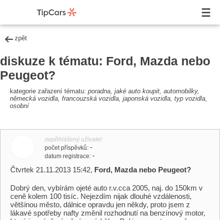
zpět
diskuze k tématu: Ford, Mazda nebo
Peugeot?
kategorie zařazení tématu:
poradna, jaké auto koupit, automobilky,
německá vozidla, francouzská vozidla, japonská vozidla, typ vozidla,
osobní
nepřihlášený uživatel
-
počet příspěvků
-
datum registrace
Čtvrtek 21.11.2013 15:42,
Ford, Mazda nebo Peugeot?
Dobrý den, vybírám ojeté auto r.v.cca 2005, naj. do 150km v
ceně kolem 100 tisíc. Nejezdím nijak dlouhé vzdálenosti,
většinou město, dálnice opravdu jen někdy, proto jsem z
lákavé spotřeby nafty změnil rozhodnutí na benzínový motor,