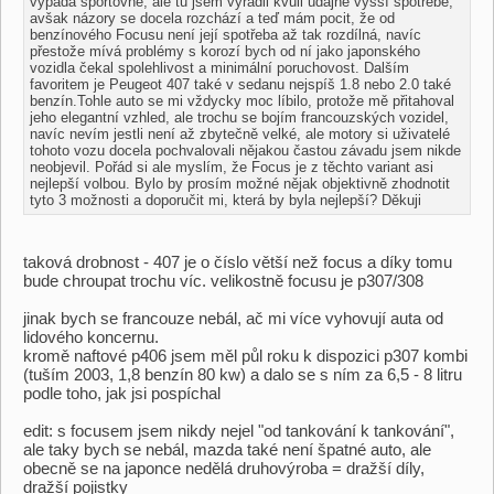
vypadá sportovně, ale tu jsem vyřadil kvůli údajně vyšší spotřebě,
avšak názory se docela rozchází a teď mám pocit, že od
benzínového Focusu není její spotřeba až tak rozdílná, navíc
přestože mívá problémy s korozí bych od ní jako japonského
vozidla čekal spolehlivost a minimální poruchovost. Dalším
favoritem je Peugeot 407 také v sedanu nejspíš 1.8 nebo 2.0 také
benzín.Tohle auto se mi vždycky moc líbilo, protože mě přitahoval
jeho elegantní vzhled, ale trochu se bojím francouzských vozidel,
navíc nevím jestli není až zbytečně velké, ale motory si uživatelé
tohoto vozu docela pochvalovali nějakou častou závadu jsem nikde
neobjevil. Pořád si ale myslím, že Focus je z těchto variant asi
nejlepší volbou. Bylo by prosím možné nějak objektivně zhodnotit
tyto 3 možnosti a doporučit mi, která by byla nejlepší? Děkuji
taková drobnost - 407 je o číslo větší než focus a díky tomu
bude chroupat trochu víc. velikostně focusu je p307/308
jinak bych se francouze nebál, ač mi více vyhovují auta od
lidového koncernu.
kromě naftové p406 jsem měl půl roku k dispozici p307 kombi
(tuším 2003, 1,8 benzín 80 kw) a dalo se s ním za 6,5 - 8 litru
podle toho, jak jsi pospíchal
edit: s focusem jsem nikdy nejel "od tankování k tankování",
ale taky bych se nebál, mazda také není špatné auto, ale
obecně se na japonce nedělá druhovýroba = dražší díly,
dražší pojistky