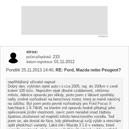
reklama
xtrox
233
počet příspěvků
01.11.2012
datum registrace
Pondělí 25.11.2013 14:40,
RE: Ford, Mazda nebo Peugeot?
nepřihlášený uživatel napsal:
Dobrý den, vybírám ojeté auto r.v.cca 2005, naj. do 150km v ceně
kolem 100 tisíc. Nejezdím nijak dlouhé vzdálenosti, většinou
město, dálnice opravdu jen někdy, proto jsem z lákavé spotřeby
nafty změnil rozhodnutí na benzínový motor, který je méně náročný
na údržbu. Byl jsem proto pevně rozhodnutý pro Ford Focus II
hatchback 1.6 74kW, na kterém mě opravdu hodně přitahují jeho
opěvované jízdní vlastnosti, navíc jsem nenašel snad žádnou
špatnou zkušenost od majitelů tohoto benzínového vozidla. Teď
jsem se, ale dostal do fáze, kdy přehodnocuji svůj výběr a otevírám
opět předchozí varianty. Láká mě i Mazda 3 1.6 v sedanu, které