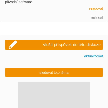
původní software
reagovat
nahlásit
vložit příspěvek do této diskuze
aktualizovat
sledovat toto téma