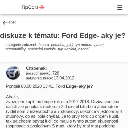
zpět
diskuze k tématu: Ford Edge- aky je?
kategorie zařazení tématu:
poradna, jaký typ motoru vybrat,
automobilky, americká vozidla, typ vozidla, osobní
Citroenak
728
počet příspěvků
13.04.2012
datum registrace
Pondělí 03.08.2020 13:41,
Ford Edge- aky je?
Ahojte,
zvazujem kupit ford edge rok cca 2017-2018. Drviva vacsina
sa ich ale ponuka s motorom 2.0 diesel biturbo a automatom
(videl som v inzeratoch 6 a 7 stopnovy, dokonca v jednom aj 4
stupnovy, co asi bola chyba). Je to prvy ford co chcem kupit,
tak sa chcem opytat ludi, co maju s tymto autom skusenosti
(popripade s poslednym S max, ktory by mal mat podobnu