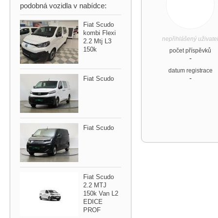
podobná vozidla v nabídce:
Fiat Scudo
kombi Flexi
nepřihlášený uživate
2.2 Mtj L3
150k
počet příspěvků
-
datum registrace
-
Fiat Scudo
Fiat Scudo
Fiat Scudo
2.2 MTJ
150k Van L2
EDICE
PROF