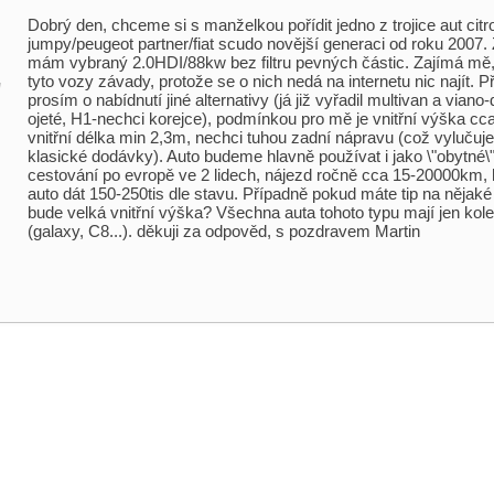
Dobrý den, chceme si s manželkou pořídit jedno z trojice aut citr
jumpy/peugeot partner/fiat scudo novější generaci od roku 2007.
mám vybraný 2.0HDI/88kw bez filtru pevných částic. Zajímá mě,
tyto vozy závady, protože se o nich nedá na internetu nic najít. 
l
prosím o nabídnutí jiné alternativy (já již vyřadil multivan a vian
ojeté, H1-nechci korejce), podmínkou pro mě je vnitřní výška c
vnitřní délka min 2,3m, nechci tuhou zadní nápravu (což vylučuj
klasické dodávky). Auto budeme hlavně používat i jako \"obytné\"
cestování po evropě ve 2 lidech, nájezd ročně cca 15-20000km,
auto dát 150-250tis dle stavu. Případně pokud máte tip na nějak
bude velká vnitřní výška? Všechna auta tohoto typu mají jen ko
(galaxy, C8...). děkuji za odpověd, s pozdravem Martin