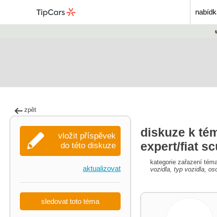
nabídk
zpět
diskuze k té
vložit příspěvek
expert/fiat s
do této diskuze
kategorie zařazení tém
aktualizovat
vozidla, typ vozidla, os
sledovat toto téma