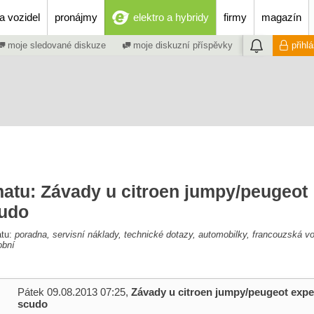
a vozidel
pronájmy
elektro a hybridy
firmy
magazín
moje sledované diskuze
moje diskuzní příspěvky
přihl
matu: Závady u citroen jumpy/peugeot
cudo
atu:
poradna, servisní náklady, technické dotazy, automobilky, francouzská voz
obní
Pátek 09.08.2013 07:25,
Závady u citroen jumpy/peugeot exper
scudo