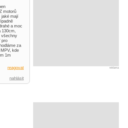
oen
 Z motorů
 jaké mají
Případně
o-drahé a moc
ca 130cm,
e všechny
 pro
 hodláme za
é MPV, kde
lem 1m
reagovat
reklama
nahlásit