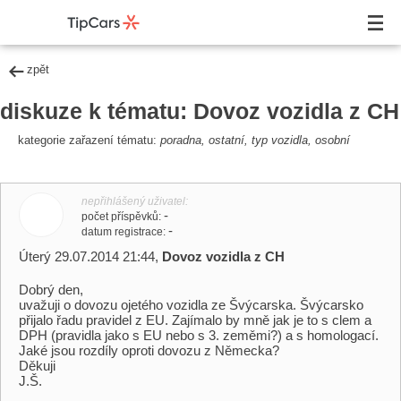
zpět
diskuze k tématu: Dovoz vozidla z CH
kategorie zařazení tématu:
poradna, ostatní, typ vozidla, osobní
nepřihlášený uživatel
-
počet příspěvků
-
datum registrace
Úterý 29.07.2014 21:44,
Dovoz vozidla z CH
Dobrý den,
uvažuji o dovozu ojetého vozidla ze Švýcarska. Švýcarsko
přijalo řadu pravidel z EU. Zajímalo by mně jak je to s clem a
DPH (pravidla jako s EU nebo s 3. zeměmi?) a s homologací.
Jaké jsou rozdíly oproti dovozu z Německa?
Děkuji
J.Š.