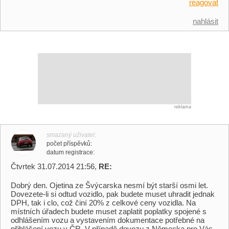
reagovat
nahlásit
reklama
smazaný uživatel
počet příspěvků
datum registrace
Čtvrtek 31.07.2014 21:56,
RE:
Dobrý den. Ojetina ze Švýcarska nesmí být starší osmi let.
Dovezete-li si odtud vozidlo, pak budete muset uhradit jednak
DPH, tak i clo, což činí 20% z celkové ceny vozidla. Na
místních úřadech budete muset zaplatit poplatky spojené s
odhlášením vozu a vystavením dokumentace potřebné na
přihlášení vozu v ČR. V případě dovozu z Německa pro Vás