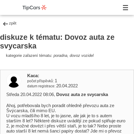
zpět
diskuze k tématu: Dovoz auta ze
svycarska
kategorie zařazení tématu:
poradna, dovoz vozidel
Kaca
1
počet příspěvků
20.04.2022
datum registrace
Středa 20.04.2022 08:06,
Dovoz auta ze svycarska
Ahoj, potřebovala bych poradit ohledně převozu auta ze
Švýcarska, čili mimo EU.
U vozu mladšího 8 let, je to jasne, ale jak je to s autem
starším 8 let? Některé diskuze uvádějí ze pokud splňuje euro
2, je možné dovézt i přes větší staří, je to tak? Nebo proste
auto starší 8 let nemá šanci papíry dostat? Jde mi o převoz