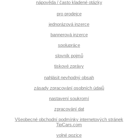
nápověda / často kladené otázky
pro prodejce
jednorázová inzerce
bannerová inzerce
spolupráce
slovník pojmů
tiskové zprávy
nahlásit nevhodný obsah
zásady zpracování osobních údajů
nastavení soukromí
zpracování dat
Všeobecné obchodní podmínky internetových stránek
TipCars.com
volné pozice