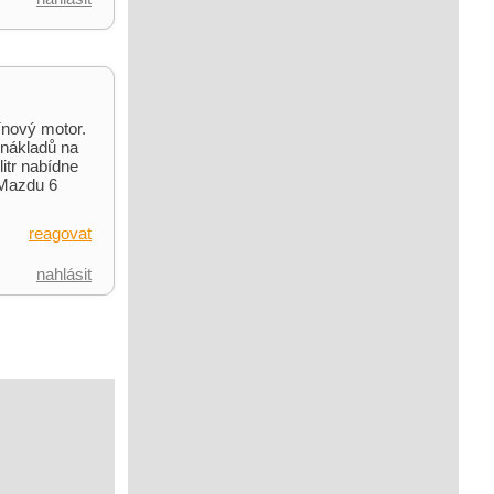
ínový motor.
 nákladů na
itr nabídne
 Mazdu 6
reagovat
nahlásit