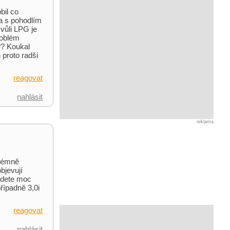
bil co
a s pohodlím
kvůli LPG je
roblém
?? Koukal
 proto radši
reagovat
nahlásit
reklama
trémně
bjevují
edete moc
řípadně 3,0i
reagovat
nahlásit