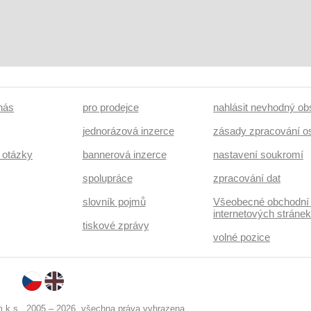
 nás
pro prodejce
nahlásit nevhodný ob
jednorázová inzerce
zásady zpracování o
 otázky
bannerová inzerce
nastavení soukromí
spolupráce
zpracování dat
slovník pojmů
Všeobecné obchodní
internetových stráne
tiskové zprávy
volné pozice
k.s., 2005 – 2026, všechna práva vyhrazena.