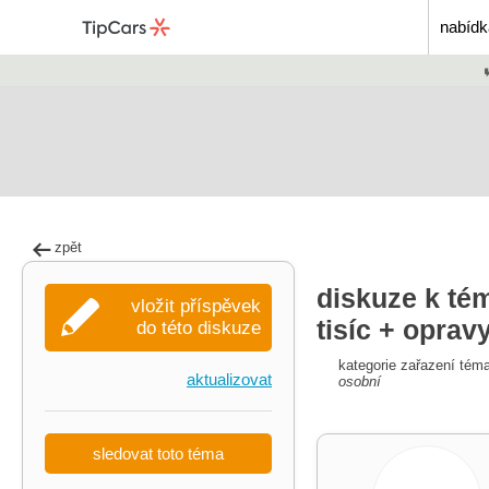
nabídk
zpět
diskuze k té
vložit příspěvek
tisíc + oprav
do této diskuze
kategorie zařazení tém
aktualizovat
osobní
sledovat toto téma