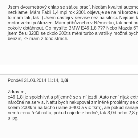
Jsem dvoumetrový chlap se stálou prací, hledám kvalitní automo
nezklame. Mám Fabii 1,4 mpi rok 2001 objevuje se na ni koroze 
to mám tak, tak :) Jsem častěji v servise než na silnici. Nejspíš 
motor velmi poškozen. Mám příbůzneho v Německu, tak není p
l
cokoliv dotáhnout. Co myslíte BMW E46 1,8 ??? Nebo Mazda 6
jsem že u 320D se okolo 200tis mění turbo a vstřiky možná bych
benzín, -> mám z toho strach.
Pondělí 31.03.2014 11:14,
1,8i
Zdravím,
e46 1,8i je spolehlivá a příjemně se s ní jezdí. Auto není nijak ex
náročné na servis. Naftu bych nekupoval zmíněné problémy se o
kolem 200tkm na tacho (rálně 3-400 a víc tkm), ale pokud nanaj
nemá cenu řešit naftu, pokud najedete hodně, tak 3,0d nebo 2,8 p
s lpg.