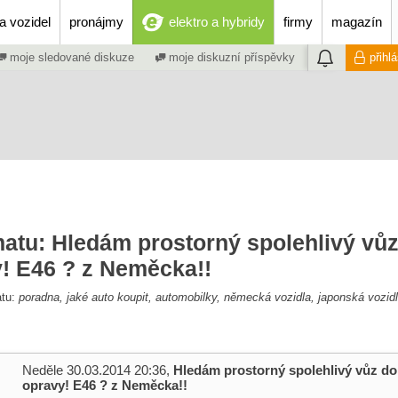
a vozidel
pronájmy
elektro a hybridy
firmy
magazín
moje sledované diskuze
moje diskuzní příspěvky
přihl
matu: Hledám prostorný spolehlivý vůz
y! E46 ? z Neměcka!!
atu:
poradna, jaké auto koupit, automobilky, německá vozidla, japonská vozidl
Neděle 30.03.2014 20:36,
Hledám prostorný spolehlivý vůz do 
opravy! E46 ? z Neměcka!!