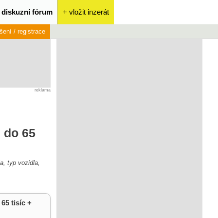
diskuzní fórum
+ vložit inzerát
ášení / registrace
reklama
 do 65
a, typ vozidla,
65 tisíc +