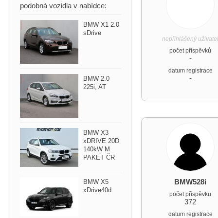
podobná vozidla v nabídce:
BMW X1 2.0
sDrive
nepřihlášený uživate
počet příspěvků
-
datum registrace
-
BMW 2.0
225i,​ AT
BMW X3
xDRIVE 20D
140kW M
PAKET ČR
BMW528i
BMW X5
xDrive40d
počet příspěvků
372
datum registrace