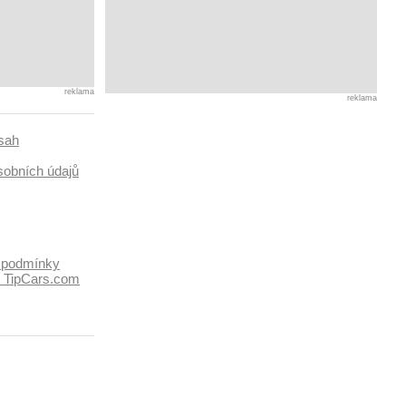
reklama
reklama
sah
sobních údajů
 podmínky
k TipCars.com