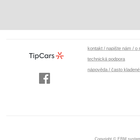
kontakt / napište nám / o
technická podpora
nápověda / často kladené
Copyright © EBM system 