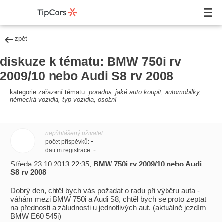
zpět
diskuze k tématu: BMW 750i rv
2009/10 nebo Audi S8 rv 2008
kategorie zařazení tématu:
poradna, jaké auto koupit, automobilky,
německá vozidla, typ vozidla, osobní
nepřihlášený uživatel
-
počet příspěvků
-
datum registrace
Středa 23.10.2013 22:35,
BMW 750i rv 2009/10 nebo Audi
S8 rv 2008
Dobrý den, chtěl bych vás požádat o radu při výběru auta -
váhám mezi BMW 750i a Audi S8, chtěl bych se proto zeptat
na přednosti a záludnosti u jednotlivých aut. (aktuálně jezdím
BMW E60 545i)