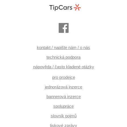
kontakt / napište nám / o nás
technická podpora
nápověda / často kladené otázky
pro prodejce
jednorázová inzerce
bannerová inzerce
spolupráce
slovník pojmů
tiskové zprávy