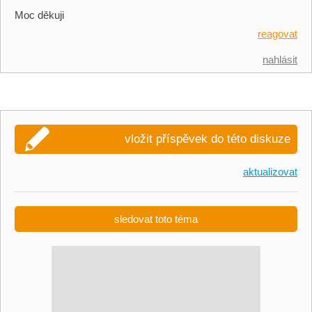
Moc děkuji
reagovat
nahlásit
vložit příspěvek do této diskuze
aktualizovat
sledovat toto téma