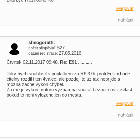
reagovat
nahlásit
sheogorath
527
počet příspěvků
27.05.2016
datum registrace
Čtvrtek 02.11.2017 09:48,
Re: E91 .. .. .....
Taky bych souhlasil s priplatkem za R6 3.0i. proti Felicii bude
citelny rozdil i ten 4valec, ale pozdeji to uz tak neprijde a
mozna zacne vykon chybet.
Za me je vykon motoru vyznamna soucat bezpecnosti, zvlast,
pokud to neni vylozene jen do mesta.
reagovat
nahlásit