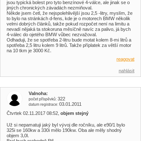
jsou typická bolest pro tyto benzínové 4-válce, ale jinak se o
jiných chronických závadách nezmiňoval.
Někde jsem četl, že nejspolehlivější jsou 2,5 -litry, myslím, že
to bylo na stránkách d-fens, kde je o motorech BMW několik
velmi dobrých článků, takže pokud rozpočet není na limitu a
nevadí nějaká ta stokoruna měsíčně navíc za palivo, já bych
4-válec do ojetého BMW vůbec nezvažoval.
Odhaduji, že se spotřeba 2-litru bude motat kolem 8-mi litrů a
spotřeba 2,5 litru kolem 9 litrů. Takže příplatek za větší motor
na 10 tkm je 3000 Kč.
reagovat
nahlásit
Valnoha
322
počet příspěvků
03.01.2011
datum registrace
Čtvrtek 02.11.2017 08:52,
objem stejný
Už si nepamatuji jaký byl vývoj dle ročníku, ale e90/1 bylo
325i se 160kw a 330i mělo 190kw. Oba ale měly shodný
objem 3,0l.
Bral bych rozhodně R6.