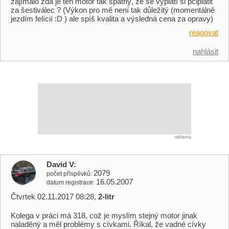
zajímalo zda je ten motor tak špatný, že se vyplatí si pčiplatit
za šestiválec ? (Výkon pro mě není tak důležitý (momentálně
jezdím felícií :D ) ale spíš kvalita a výsledná cena za opravy)
reagovat
nahlásit
reklama
David V
2079
počet příspěvků
16.05.2007
datum registrace
Čtvrtek 02.11.2017 08:28,
2-litr
Kolega v práci má 318, což je myslím stejný motor jinak
naladěný a měl problémy s cívkami. Říkal, že vadné cívky