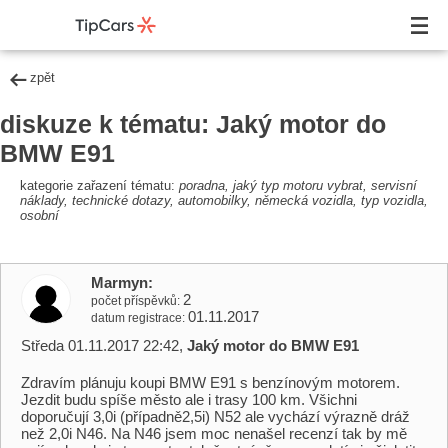
zpět
diskuze k tématu: Jaký motor do
BMW E91
kategorie zařazení tématu:
poradna, jaký typ motoru vybrat, servisní
náklady, technické dotazy, automobilky, německá vozidla, typ vozidla,
osobní
Marmyn
2
počet příspěvků
01.11.2017
datum registrace
Středa 01.11.2017 22:42,
Jaký motor do BMW E91
Zdravím plánuju koupi BMW E91 s benzínovým motorem.
Jezdit budu spíše město ale i trasy 100 km. Všichni
doporučují 3,0i (případně2,5i) N52 ale vychází výrazně dráž
než 2,0i N46. Na N46 jsem moc nenašel recenzí tak by mě