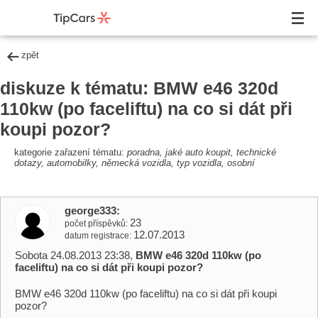
zpět
diskuze k tématu: BMW e46 320d
110kw (po faceliftu) na co si dát při
koupi pozor?
kategorie zařazení tématu:
poradna, jaké auto koupit, technické
dotazy, automobilky, německá vozidla, typ vozidla, osobní
george333
23
počet příspěvků
12.07.2013
datum registrace
Sobota 24.08.2013 23:38,
BMW e46 320d 110kw (po
faceliftu) na co si dát při koupi pozor?
BMW e46 320d 110kw (po faceliftu) na co si dát při koupi
pozor?