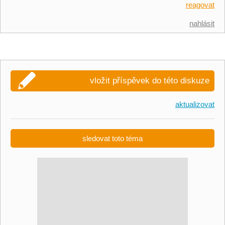
reagovat
nahlásit
vložit příspěvek do této diskuze
aktualizovat
sledovat toto téma