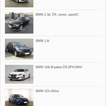
BMW 2.3d,​ ČR,​ xenon,​ autoAC
BMW 1.6i
BMW 118i,​M​-paket,​ČR,​DPH,​NAVI
BMW 123 xDrive