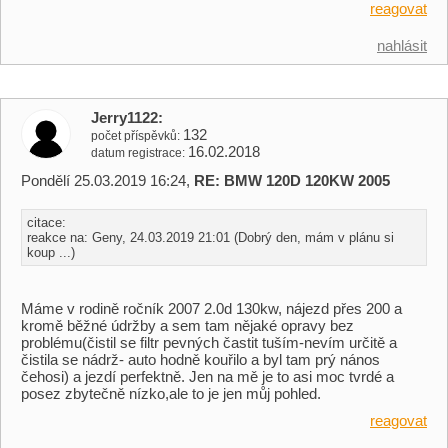
reagovat
nahlásit
Jerry1122
132
počet příspěvků
16.02.2018
datum registrace
Pondělí 25.03.2019 16:24,
RE: BMW 120D 120KW 2005
citace:
reakce na: Geny, 24.03.2019 21:01 (Dobrý den, mám v plánu si
koup ...)
Máme v rodině ročník 2007 2.0d 130kw, nájezd přes 200 a
kromě běžné údržby a sem tam nějaké opravy bez
problému(čistil se filtr pevných častit tuším-nevím určitě a
čistila se nádrž- auto hodně kouřilo a byl tam prý nános
čehosi) a jezdí perfektně. Jen na mě je to asi moc tvrdé a
posez zbytečně nízko,ale to je jen můj pohled.
reagovat