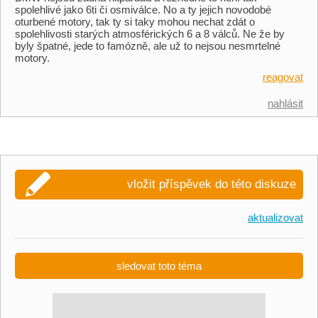
spolehlivé jako 6ti či osmiválce. No a ty jejich novodobé
oturbené motory, tak ty si taky mohou nechat zdát o
spolehlivosti starých atmosférických 6 a 8 válců. Ne že by
byly špatné, jede to famózně, ale už to nejsou nesmrtelné
motory.
reagovat
nahlásit
vložit příspěvek do této diskuze
aktualizovat
sledovat toto téma