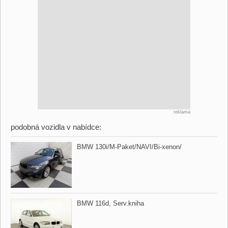
reklama
podobná vozidla v nabídce:
BMW 130i/M​-Paket/NAVI/Bi​-xenon/
BMW 116d,​ Serv.kniha