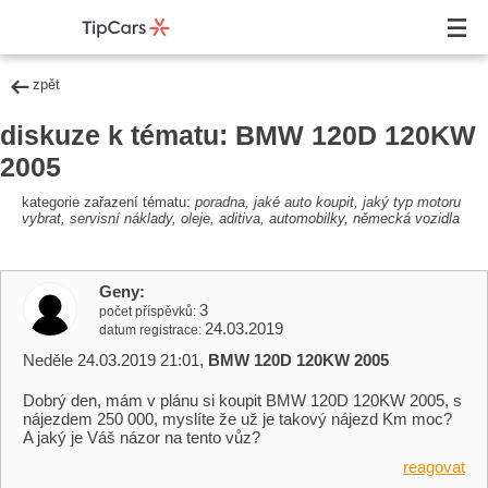
zpět
diskuze k tématu: BMW 120D 120KW
2005
kategorie zařazení tématu:
poradna, jaké auto koupit, jaký typ motoru
vybrat, servisní náklady, oleje, aditiva, automobilky, německá vozidla
Geny
3
počet příspěvků
24.03.2019
datum registrace
Neděle 24.03.2019 21:01,
BMW 120D 120KW 2005
Dobrý den, mám v plánu si koupit BMW 120D 120KW 2005, s
nájezdem 250 000, myslíte že už je takový nájezd Km moc?
A jaký je Váš názor na tento vůz?
reagovat