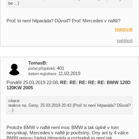
be ...)
Proč to není hitparáda? Důvod? Proč Mercedes v naftě?
reagovat
nahlásit
TomasB
401
počet příspěvků
11.02.2019
datum registrace
Pondělí 25.03.2019 22:08,
RE: RE: RE: RE: RE: BMW 120D
120KW 2005
citace:
reakce na: Geny, 25.03.2019 20:43 (Proč to není hitparáda? Důvod?
...)
Protože BMW v naftě není moc BMW a tak úplně v tom
nevynikají. Mercedes v naftě je pověstný. Ony ani ty 4 válce
BMW nejsou žádná hitparáda a rozhodně to není tak