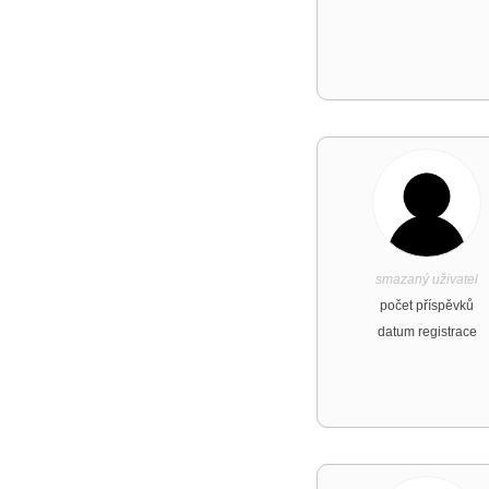
smazaný uživatel
počet příspěvků
datum registrace