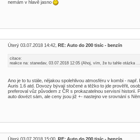
nemám v hlavě jasno
Úterý 03.07.2018 14:42,
RE: Auto do 200 tisíc - benzín
citace:
reakce na: stanedav, 03.07.2018 12:05 (Ahoj, vím, že tu tahle otázka ...
Ano je to tu stále, nějakou spolehlivou atmosféru v kombi - např.
Auris 1.6 atd. Dovozy bývají stočené a těžko to jde prověřit, os
preferoval vůz původem z ČR s prokazatelnou servisní historií. P
auto dovézt sám, ale ceny jsou již +- nastejno ve srovnání s N
Úterý 03.07.2018 15:00,
RE: Auto do 200 tisíc - benzín