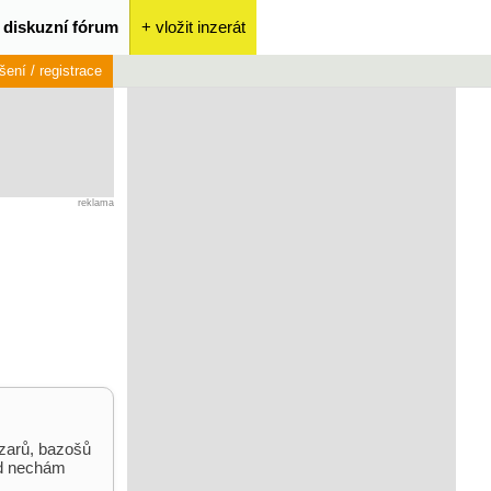
diskuzní fórum
+ vložit inzerát
ášení / registrace
reklama
azarů, bazošů
rád nechám