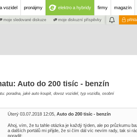
a vozidel
pronájmy
elektro a hybridy
firmy
magazín
moje sledované diskuze
moje diskuzní příspěvky
přihl
atu: Auto do 200 tisíc - benzín
atu:
poradna, jaké auto koupit, dovoz vozidel, typ vozidla, osobní
Úterý 03.07.2018 12:05,
Auto do 200 tisíc - benzín
Ahoj, vím, že tu tahle otázka je každý týden, ale po průzkumu b
a dalších portálů mi přijde, že si čím dál víc nevím rady, tak si 
poradit: