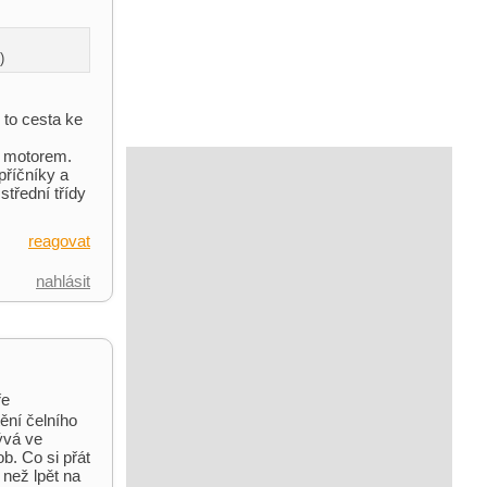
)
 to cesta ke
m motorem.
příčníky a
střední třídy
reagovat
nahlásit
ře
ění čelního
bývá ve
b. Co si přát
 než lpět na