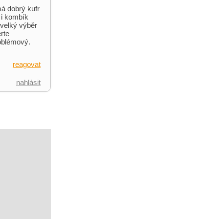
má dobrý kufr
 i kombík
 velký výběr
rte
roblémový.
reagovat
nahlásit