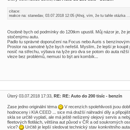
citace:
reakce na: stanedav, 03.07.2018 12:05 (Ahoj, vím, že tu tahle otázka ...
Osobně bych od podmínky do 120tkm upustil. Můj názor je, že je
stočenýmu autu.
Padlo tu správné doporučení na Focus nebo Auris s benzínový
Prostor na samotné lyže bych neřešil. Myslím, že lepší je koupit 
nosič na střechu, výbava na lyže pro dva se potom do auta nižší 
vleze bez problémů, nemusí to být ani kombík...
Úterý 03.07.2018 17:33,
RE: RE: Auto do 200 tisíc - benzín
Zase jedno originální téma
V recenzích spolehlivosti jsou dob
hodnoceny i KIA CEED ... sice má dražší náhradní díly a připojišt
skla se určitě vyplatí, ale má ještě nešizený olejový servis a ne
fleetových flotilách, většina aut původ v ČR a od soukromých oso
více?
Určitě je lepší sledovat technický stav konkrétního auta