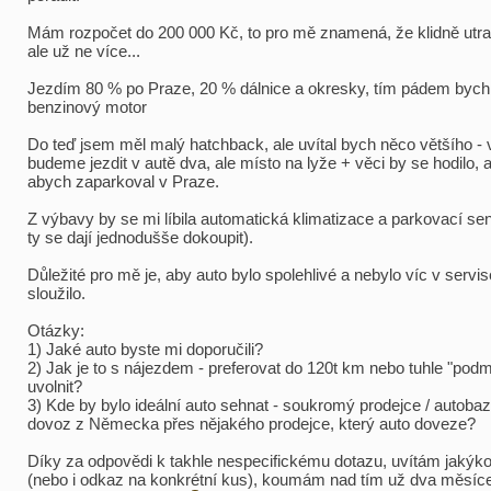
Mám rozpočet do 200 000 Kč, to pro mě znamená, že klidně utr
ale už ne více...
Jezdím 80 % po Praze, 20 % dálnice a okresky, tím pádem bych 
benzinový motor
Do teď jsem měl malý hatchback, ale uvítal bych něco většího - 
budeme jezdit v autě dva, ale místo na lyže + věci by se hodilo, 
abych zaparkoval v Praze.
Z výbavy by se mi líbila automatická klimatizace a parkovací sen
ty se dají jednodušše dokoupit).
Důležité pro mě je, aby auto bylo spolehlivé a nebylo víc v servi
sloužilo.
Otázky:
1) Jaké auto byste mi doporučili?
2) Jak je to s nájezdem - preferovat do 120t km nebo tuhle "pod
uvolnit?
3) Kde by bylo ideální auto sehnat - soukromý prodejce / autoba
dovoz z Německa přes nějakého prodejce, který auto doveze?
Díky za odpovědi k takhle nespecifickému dotazu, uvítám jakýko
(nebo i odkaz na konkrétní kus), koumám nad tím už dva měsíc