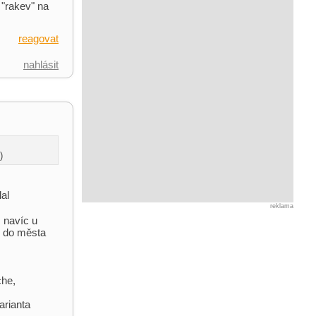
e "rakev" na
reagovat
nahlásit
)
al
reklama
 navíc u
s do města
che,
arianta