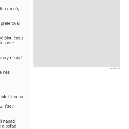
atím méně,
preferoval
většinu času
ale zase
zory (i když
reklama
se než
mínku" trochu
zar ČR /
li nápad
e a pořád