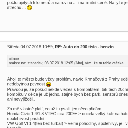
počtu ujetých kilometrů a na rovinu ... i na limitní ceně. Na lyže j
střechu ...
Středa 04.07.2018 10:59,
RE: Auto do 200 tisíc - benzín
citace:
reakce na: stanedav, 03.07.2018 12:05 (Ahoj, vím, že tu tahle otázka ...
Ahoj, to město bude vždy problém, navíc Krmáčová z Prahy uděl
nedobytnou pevnost
Pravdou je, že pokud někde vlezeš s kompaktem, tak těch 20cm
kombíku v délce je už jedno, stejně bych bez park. senzorů dne
ani nevyjížděl..
Za mě vlastně platí, co už tu psali, jen něco přidám:
Honda Civic 1.4/1.8 VTEC cca 2009+ > docela velký kufr na hat
spolehlivost parádní
VW Golf VI 1.4(ten bez turba!) > velmi pohodlný, spolehlivý, je i v