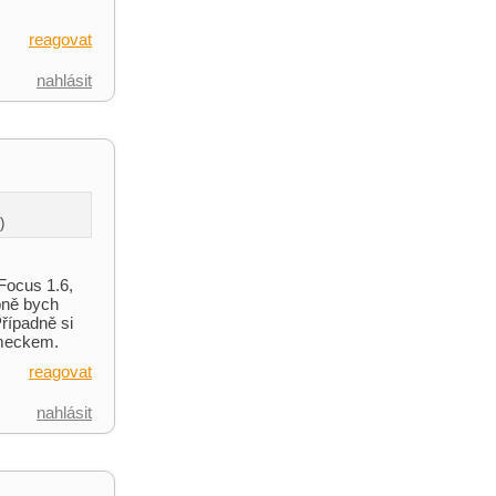
reagovat
nahlásit
)
 Focus 1.6,
obně bych
řípadně si
ěmeckem.
reagovat
nahlásit