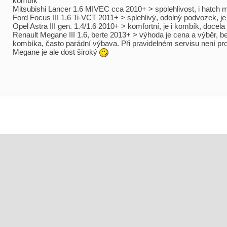
kombík
Mitsubishi Lancer 1.6 MIVEC cca 2010+ > spolehlivost, i hatch 
Ford Focus III 1.6 Ti-VCT 2011+ > splehlivý, odolný podvozek, je
Opel Astra III gen. 1.4/1.6 2010+ > komfortní, je i kombík, docela
Renault Megane III 1.6, berte 2013+ > výhoda je cena a výběr, be
kombíka, často parádní výbava. Při pravidelném servisu není p
Megane je ale dost široký