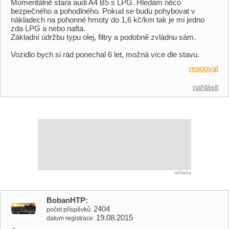
Momentálně stará audi A4 B5 s LPG. Hledám něco
bezpečného a pohodlného. Pokud se budu pohybovat v
nákladech na pohonné hmoty do 1,6 kč/km tak je mi jedno
zda LPG a nebo nafta.
Základní údržbu typu olej, filtry a podobně zvládnu sám.
Vozidlo bych si rád ponechal 6 let, možná více dle stavu.
reagovat
nahlásit
reklama
BobanHTP
2404
počet příspěvků
19.08.2015
datum registrace