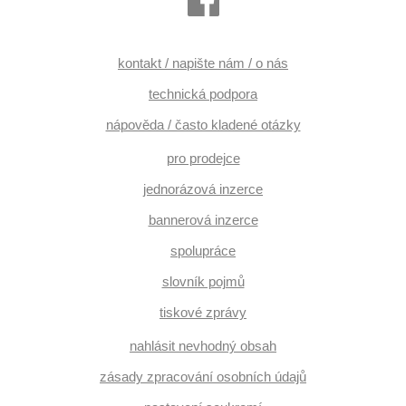
kontakt / napište nám / o nás
technická podpora
nápověda / často kladené otázky
pro prodejce
jednorázová inzerce
bannerová inzerce
spolupráce
slovník pojmů
tiskové zprávy
nahlásit nevhodný obsah
zásady zpracování osobních údajů