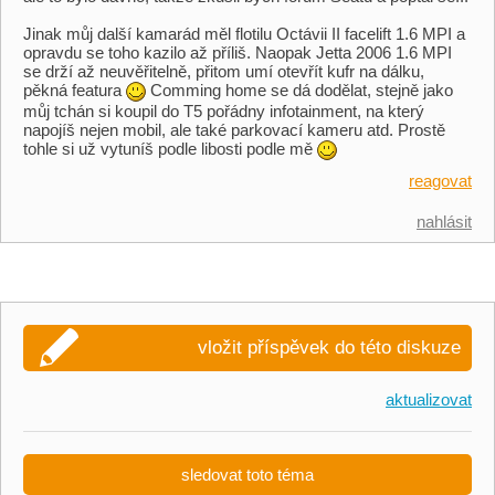
Jinak můj další kamarád měl flotilu Octávii II facelift 1.6 MPI a
opravdu se toho kazilo až příliš. Naopak Jetta 2006 1.6 MPI
se drží až neuvěřitelně, přitom umí otevřít kufr na dálku,
pěkná featura
Comming home se dá dodělat, stejně jako
můj tchán si koupil do T5 pořádny infotainment, na který
napojíš nejen mobil, ale také parkovací kameru atd. Prostě
tohle si už vytuníš podle libosti podle mě
reagovat
nahlásit
vložit příspěvek do této diskuze
aktualizovat
sledovat toto téma