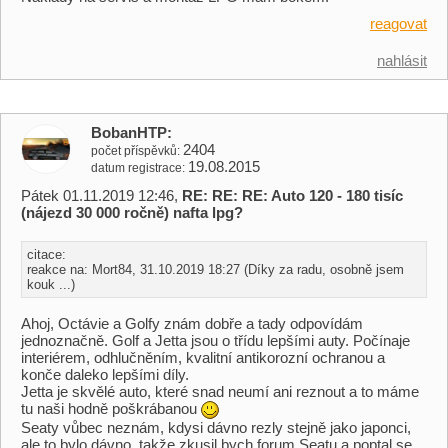
reagovat
nahlásit
BobanHTP
2404
počet příspěvků
19.08.2015
datum registrace
Pátek 01.11.2019 12:46,
RE: RE: RE: Auto 120 - 180 tisíc
(nájezd 30 000 ročně) nafta lpg?
citace:
reakce na: Mort84, 31.10.2019 18:27 (Díky za radu, osobně jsem
kouk ...)
Ahoj, Octávie a Golfy znám dobře a tady odpovídám
jednoznačně. Golf a Jetta jsou o třídu lepšími auty. Počínaje
interiérem, odhlučněním, kvalitní antikorozní ochranou a
konče daleko lepšími díly.
Jetta je skvělé auto, které snad neumí ani reznout a to máme
tu naši hodně poškrábanou
Seaty vůbec neznám, kdysi dávno rezly stejně jako japonci,
ale to bylo dávno, takže zkusil bych forum Seatu a poptal se...