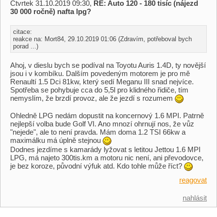
Čtvrtek 31.10.2019 09:30,
RE: Auto 120 - 180 tisíc (nájezd
30 000 ročně) nafta lpg?
citace:
reakce na: Mort84, 29.10.2019 01:06 (Zdravím, potřeboval bych
porad ...)
Ahoj, v dieslu bych se podíval na Toyotu Auris 1.4D, ty novější
jsou i v kombíku. Dalším povedeným motorem je pro mě
Renaultí 1.5 Dci 81kw, který sedí Meganu III snad nejvíce.
Spotřeba se pohybuje cca do 5,5l pro klidného řidiče, tím
nemyslím, že brzdí provoz, ale že jezdí s rozumem
Ohledně LPG nedám dopustit na koncernový 1.6 MPI. Patrně
nejlepší volba bude Golf VI. Ano mnozí ohrnují nos, že vůz
"nejede", ale to není pravda. Mám doma 1.2 TSI 66kw a
maximálku má úplně stejnou
Dodnes jezdíme s kamarády lyžovat s letitou Jettou 1.6 MPI
LPG, má najeto 300tis.km a motoru nic není, ani převodovce,
je bez koroze, původní výfuk atd. Kdo tohle může říct?
reagovat
nahlásit