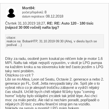
Mort84
8
počet příspěvků
08.12.2018
datum registrace
Čtvrtek 31.10.2019 18:27,
RE: RE: Auto 120 - 180 tisíc
(nájezd 30 000 ročně) nafta lpg?
citace:
reakce na: BobanHTP, 31.10.2019 09:30 (Ahoj, v dieslu bych se
podíval ...)
Díky za radu, osobně jsem koukal po něčem kde je motor 1.6
MPI. Naftu tak nějak nejspíš vypustím, v okolí je LPG pumpa
na každém kroku a na slovensku kde teď často jezdím s LPG
taky není problém.
Otázkou co vzít ?
Líbí se mi Altea, Leon od Seatu, Octavie 2. generace a nebo 2.
generace po FL, Golf, Jetta nevypadá taky zle. Spíš jde o to
vybrat něco co je alespoň trošičku zábavné a vydrží nějaký
čas sloužit. Určitě bych chěl nějaké fičůrky typu "coming
home" kdyby bylo sklápění zrcátek tak ještě lépe. Asi chci
moc za málo peněz. Ale rád si nechám poradit, popřípadě o
nějakých 20 tisíc zvednu finanční strop jen na vozidlo.
Náklady na servis a montáž LPG mám bokem.