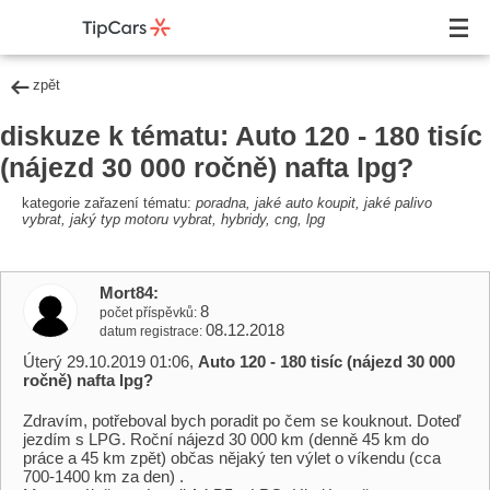
zpět
diskuze k tématu: Auto 120 - 180 tisíc
(nájezd 30 000 ročně) nafta lpg?
kategorie zařazení tématu:
poradna, jaké auto koupit, jaké palivo
vybrat, jaký typ motoru vybrat, hybridy, cng, lpg
Mort84
8
počet příspěvků
08.12.2018
datum registrace
Úterý 29.10.2019 01:06,
Auto 120 - 180 tisíc (nájezd 30 000
ročně) nafta lpg?
Zdravím, potřeboval bych poradit po čem se kouknout. Doteď
jezdím s LPG. Roční nájezd 30 000 km (denně 45 km do
práce a 45 km zpět) občas nějaký ten výlet o víkendu (cca
700-1400 km za den) .