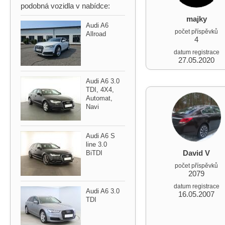
podobná vozidla v nabídce:
majky
Audi A6
počet příspěvků
Allroad
4
datum registrace
27.05.2020
Audi A6 3.0
TDI,​ 4X4,​
Automat,​
Navi
Audi A6 S
line 3.0
David V
BiTDI
počet příspěvků
2079
datum registrace
Audi A6 3.0
16.05.2007
TDI