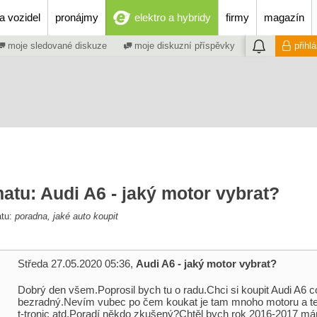
a vozidel
pronájmy
elektro a hybridy
firmy
magazín
moje sledované diskuze
moje diskuzní příspěvky
přihl
atu: Audi A6 - jaký motor vybrat?
atu:
poradna, jaké auto koupit
Středa 27.05.2020 05:36,
Audi A6 - jaký motor vybrat?
Dobrý den všem.Poprosil bych tu o radu.Chci si koupit Audi A6 
bezradný.Nevím vubec po čem koukat je tam mnoho motoru a ten
t-tronic atd.Poradí někdo zkušený?Chtěl bych rok 2016-2017 má