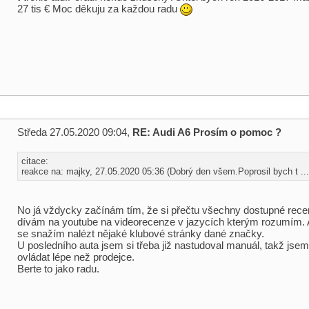
27 tis € Moc děkuju za každou radu
Středa 27.05.2020 09:04,
RE: Audi A6 Prosím o pomoc ?
citace:
reakce na: majky, 27.05.2020 05:36 (Dobrý den všem.Poprosil bych t ...
No já vždycky začínám tím, že si přečtu všechny dostupné rece
dívám na youtube na videorecenze v jazycích kterým rozumím.
se snažím nalézt nějaké klubové stránky dané značky.
U posledního auta jsem si třeba již nastudoval manuál, takž jse
ovládat lépe než prodejce.
Berte to jako radu.