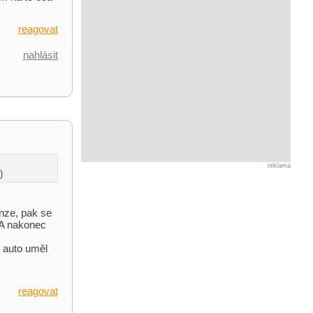
reagovat
nahlásit
reklama
)
nze, pak se
 A nakonec
m auto uměl
reagovat