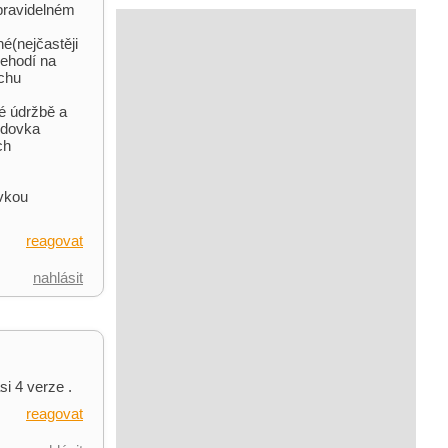
pravidelném
é(nejčastěji
nehodí na
ochu
né údržbě a
odovka
ch
ovkou
reagovat
nahlásit
si 4 verze .
reagovat