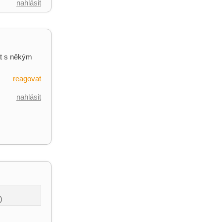
nahlásit
at s někým
reagovat
nahlásit
)