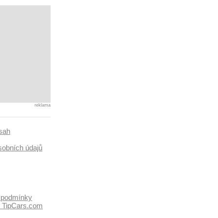
reklama
sah
sobních údajů
 podmínky
k TipCars.com