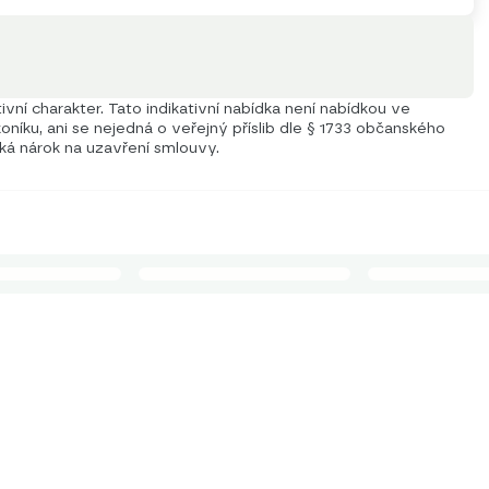
vní charakter. Tato indikativní nabídka není nabídkou ve
níku, ani se nejedná o veřejný příslib dle § 1733 občanského
iká nárok na uzavření smlouvy.