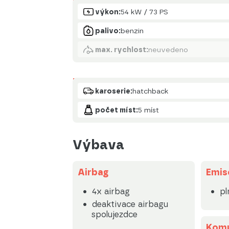
Motor
výkon:
54 kW / 73 PS
palivo:
benzin
max. rychlost:
neuvedeno
Karoserie
karoserie:
hatchback
počet míst:
5 míst
Výbava
Airbag
Emis
4x airbag
pl
deaktivace airbagu
spolujezdce
Komu