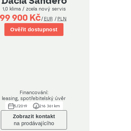
Dacia Sandero
1,0 klima / zcela nový servis
99 900 Kč
/
EUR
/
PLN
Ověřit dostupnost
Financování:
leasing, spotřebitelský úvěr
5/2019
216 361 km
Zobrazit kontakt
na prodávajícího