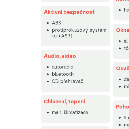
ha
Aktivní bezpečnost
ABS
Okn
protiprokluzový systém
kol (ASR)
el
tó
Audio, video
autorádio
Osvě
bluetooth
de
CD přehrávač
m
Chlazení, topení
Poh
man. klimatizace
5 
ma