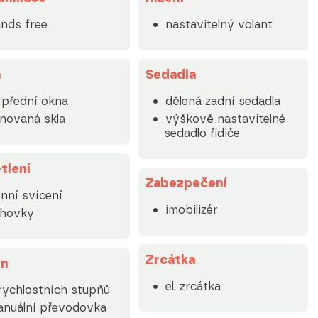
nds free
nastavitelný volant
a
Sedadla
. přední okna
dělená zadní sedadla
novaná skla
výškově nastavitelné
sedadlo řidiče
tlení
Zabezpečení
nní svícení
imobilizér
lhovky
Zrcátka
on
el. zrcátka
rychlostních stupňů
nuální převodovka