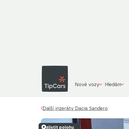
D
Další inzeráty
Dacia Sandero
1,0 klima / zc
Nové vozy
Hledám
Další inzeráty Dacia Sandero
zjistit polohu