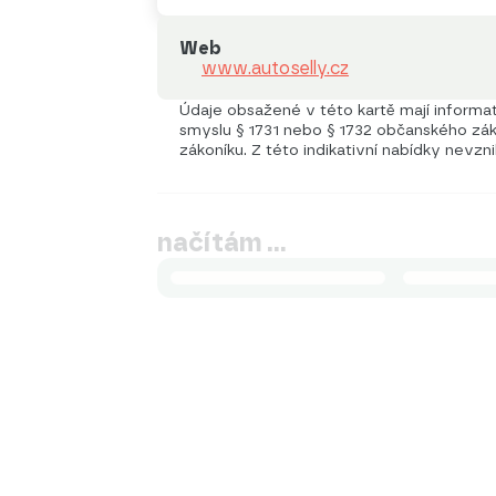
Web
www.autoselly.cz
Údaje obsažené v této kartě mají informati
smyslu § 1731 nebo § 1732 občanského záko
zákoníku. Z této indikativní nabídky nevzn
načítám …