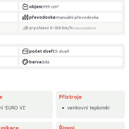
objem:
999 cm³
převodovka:
manuální převodovka
zrychlení 0-100 km/h:
neuvedeno
počet dveří:
5 dveří
barva:
bílá
e
Přístroje
ní 'EURO VI'
venkovní teploměr
nikace
Řízení