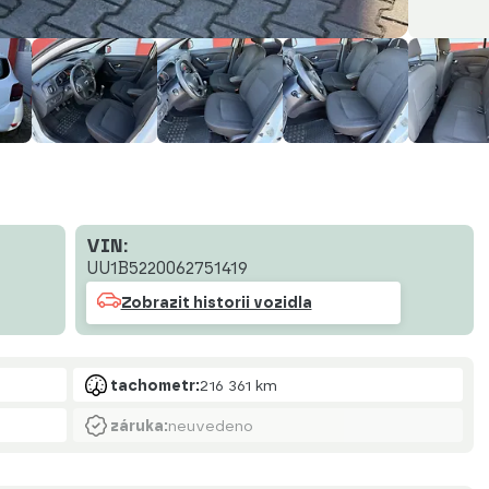
VIN:
UU1B5220062751419
Zobrazit historii vozidla
tachometr:
216 361 km
záruka:
neuvedeno