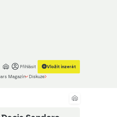
obrazit kontakt
Upravit filtr
na prodávajícího
Přihlásit
Vložit inzerát
ars Magazín
Diskuze