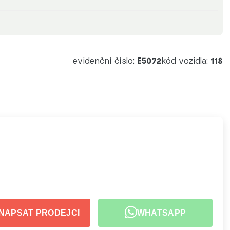
evidenční číslo:
E5072
kód vozidla:
118
NAPSAT PRODEJCI
WHATSAPP