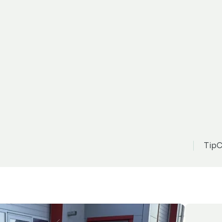
acia Sandero
Z
99 900 Kč
ela nový servis
TipC