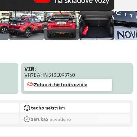
VIN:
VR7BAHNS1SE093760
Zobrazit historii vozidla
tachometr:
1 km
záruka:
neuvedeno