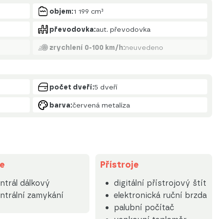
objem:
1 199 cm³
převodovka:
aut. převodovka
zrychlení 0-100 km/h:
neuvedeno
počet dveří:
5 dveří
barva:
červená metalíza
e
Přístroje
ntrál dálkový
digitální přístrojový štít
ntrální zamykání
elektronická ruční brzda
palubní počítač