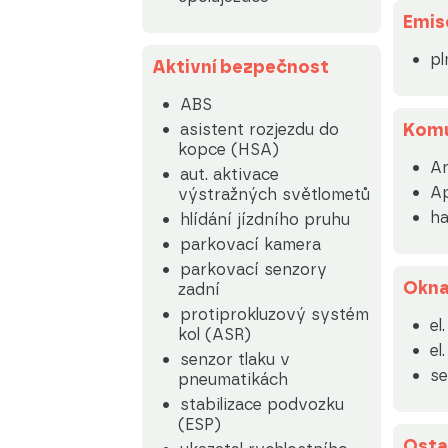
Emis
pl
Aktivní bezpečnost
ABS
Komu
asistent rozjezdu do
kopce (HSA)
An
aut. aktivace
Ap
výstražných světlometů
ha
hlídání jízdního pruhu
parkovací kamera
parkovací senzory
Okn
zadní
protiprokluzový systém
el
kol (ASR)
el
senzor tlaku v
se
pneumatikách
stabilizace podvozku
(ESP)
Osta