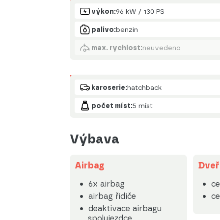
Motor
výkon:
96 kW / 130 PS
palivo:
benzin
max. rychlost:
neuvedeno
Karoserie
karoserie:
hatchback
počet míst:
5 míst
Výbava
Airbag
Dveř
6x airbag
ce
airbag řidiče
ce
deaktivace airbagu
spolujezdce