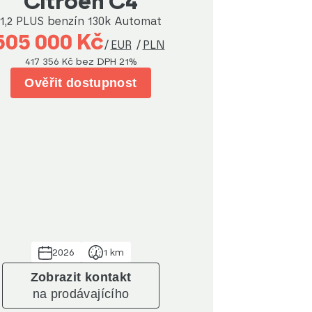
Citroën C4
1,2 PLUS benzín 130k Automat
505 000 Kč
/
EUR
/
PLN
417 356 Kč
bez DPH 21%
Ověřit dostupnost
2026
1 km
Zobrazit kontakt
na prodávajícího