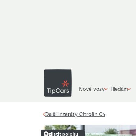
C
Další inzeráty
Citroën C4
1,2 PLUS benzí
Nové vozy
Hledám
Další inzeráty Citroën C4
zjistit polohu