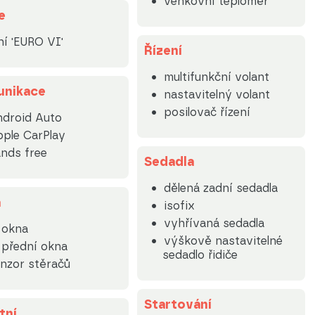
venkovní teploměr
e
ní 'EURO VI'
Řízení
multifunkční volant
nikace
nastavitelný volant
posilovač řízení
droid Auto
ple CarPlay
nds free
Sedadla
dělená zadní sedadla
a
isofix
vyhřívaná sedadla
. okna
výškově nastavitelné
. přední okna
sedadlo řidiče
nzor stěračů
Startování
tní