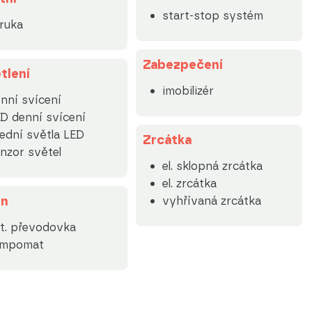
start-stop systém
ruka
Zabezpečení
tlení
imobilizér
nní svícení
D denní svícení
ední světla LED
Zrcátka
nzor světel
el. sklopná zrcátka
el. zrcátka
on
vyhřívaná zrcátka
t. převodovka
empomat