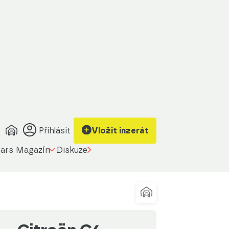
obrazit kontakt
Upravit filtr
na prodávajícího
Přihlásit
Vložit inzerát
ars Magazín
Diskuze