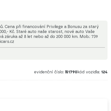
. Cena při financování Privilege a Bonusu za starý
000,- Kč. Staré auto naše starost, nové auto Vaše
vá záruka až 8 let nebo až do 200 000 km. Mob.: 739
icars.cz
evidenční číslo:
N1790
kód vozidla:
124