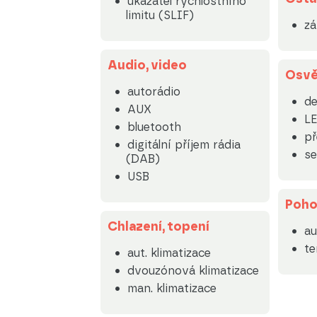
ukazatel rychlostního
limitu (SLIF)
zá
Audio, video
Osvě
autorádio
de
AUX
LE
bluetooth
př
digitální příjem rádia
se
(DAB)
USB
Poh
Chlazení, topení
au
t
aut. klimatizace
dvouzónová klimatizace
man. klimatizace