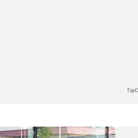
itroën C4
505 000 Kč
Z
možnost odpočtu DPH
n 130k Automat
TipC