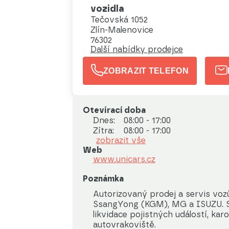
vozidla
Tečovská 1052
Zlín-Malenovice
76302
Další nabídky prodejce
ZOBRAZIT TELEFON
Otevírací doba
Dnes:
08:00 - 17:00
Zítra:
08:00 - 17:00
zobrazit vše
Web
www.unicars.cz
Poznámka
Autorizovaný prodej a servis vozů
SsangYong (KGM), MG a ISUZU. Ser
likvidace pojistných událostí, karo
autovrakoviště.