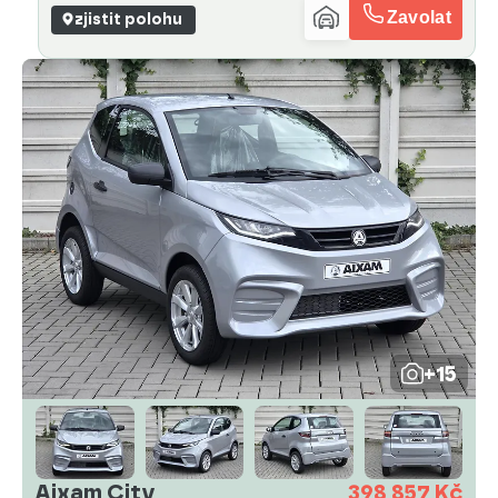
Zavolat
zjistit polohu
+15
Aixam City
398 857 Kč