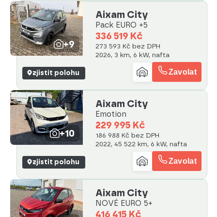
Aixam City
Pack EURO +5
336 519 Kč
+9
273 593 Kč bez DPH
2026, 3 km, 6 kW, nafta
Zavolat
zjistit polohu
Aixam City
Emotion
229 995 Kč
+10
186 988 Kč bez DPH
2022, 45 522 km, 6 kW, nafta
Zavolat
zjistit polohu
Aixam City
NOVÉ EURO 5+
416 415 Kč