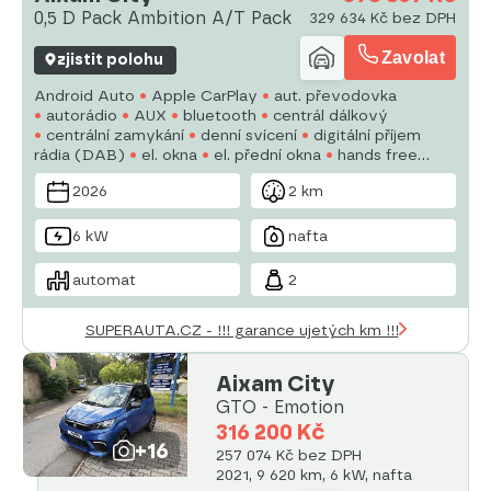
0,5 D Pack Ambition A/T Pack
329 634 Kč bez DPH
Zavolat
zjistit polohu
Android Auto
Apple CarPlay
aut. převodovka
autorádio
AUX
bluetooth
centrál dálkový
centrální zamykání
denní svícení
digitální příjem
rádia (DAB)
el. okna
el. přední okna
hands free
LED adaptivní světlomety
LED denní svícení
2026
2 km
6 kW
nafta
automat
2
SUPERAUTA.CZ - !!! garance ujetých km !!!
Aixam City
GTO - Emotion
316 200 Kč
+16
257 074 Kč bez DPH
2021, 9 620 km, 6 kW, nafta