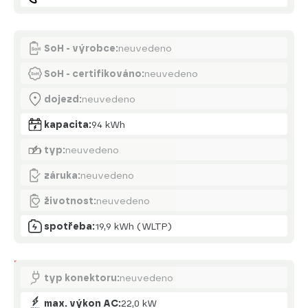
Akumulátor
SoH - výrobce:
neuvedeno
SoH - certifikováno:
neuvedeno
dojezd:
neuvedeno
kapacita:
94 kWh
typ:
neuvedeno
záruka:
neuvedeno
životnost:
neuvedeno
spotřeba:
19,9 kWh (WLTP)
Nabíjení
typ konektoru:
neuvedeno
max. výkon AC:
22,0 kW