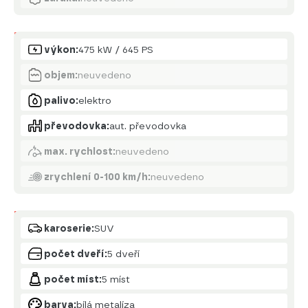
Motor
výkon:
475 kW / 645 PS
objem:
neuvedeno
palivo:
elektro
převodovka:
aut. převodovka
max. rychlost:
neuvedeno
zrychlení 0-100 km/h:
neuvedeno
Karoserie
karoserie:
SUV
počet dveří:
5 dveří
počet míst:
5 míst
barva:
bílá metalíza