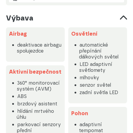
Výbava
Airbag
Osvětlení
deaktivace airbagu
automatické
spolujezdce
přepínání
dálkových světel
LED adaptivní
světlomety
Aktivní bezpečnost
mlhovky
360° monitorovací
senzor světel
systém (AVM)
zadní světla LED
ABS
brzdový asistent
hlídání mrtvého
Pohon
úhlu
parkovací senzory
adaptivní
přední
tempomat