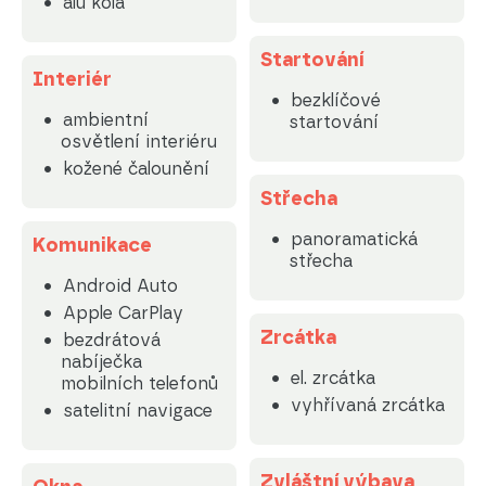
alu kola
Startování
Interiér
bezklíčové
ambientní
startování
osvětlení interiéru
kožené čalounění
Střecha
panoramatická
Komunikace
střecha
Android Auto
Apple CarPlay
Zrcátka
bezdrátová
nabíječka
el. zrcátka
mobilních telefonů
vyhřívaná zrcátka
satelitní navigace
Zvláštní výbava