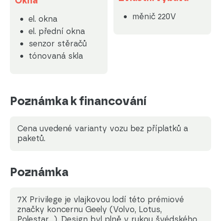
Okna
měnič 220V
el. okna
el. přední okna
senzor stěračů
tónovaná skla
Poznámka k financování
Cena uvedené varianty vozu bez příplatků a
paketů.
Poznámka
7X Privilege je vlajkovou lodí této prémiové
značky koncernu Geely (Volvo, Lotus,
Polestar...). Design byl plně v rukou švédského