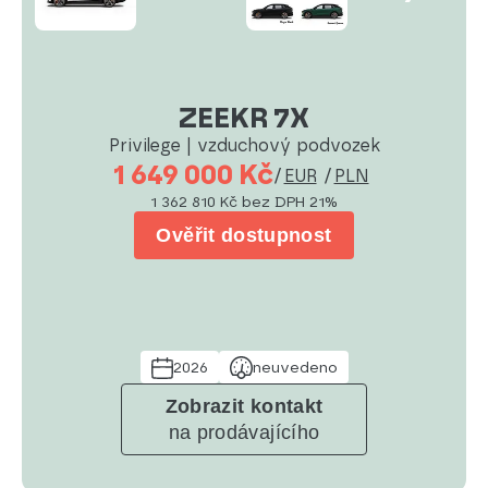
ZEEKR 7X
Privilege | vzduchový podvozek
1 649 000 Kč
/
EUR
/
PLN
1 362 810 Kč
bez DPH 21%
Ověřit dostupnost
2026
neuvedeno
Zobrazit kontakt
na prodávajícího