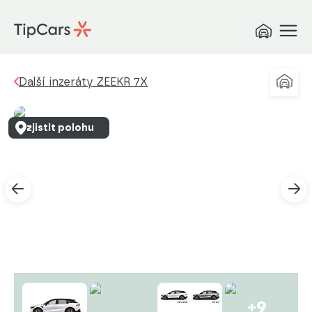
Další inzeráty ZEEKR 7X
zjistit polohu
+9