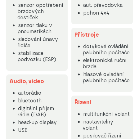
senzor opotřebení
aut. převodovka
brzdových
pohon 4x4
destiček
senzor tlaku v
pneumatikách
Přístroje
sledování únavy
řidiče
dotykové ovládání
palubního počítače
stabilizace
podvozku (ESP)
elektronická ruční
brzda
hlasové ovládání
palubního počítače
Audio, video
autorádio
bluetooth
Řízení
digitální příjem
multifunkční volant
rádia (DAB)
nastavitelný
head-up display
volant
USB
posilovač řízení