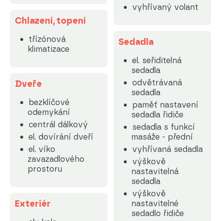
vyhřívaný volant
Chlazení, topení
třízónová
Sedadla
klimatizace
el. seřiditelná
sedadla
odvětrávaná
Dveře
sedadla
bezklíčové
paměť nastavení
odemykání
sedadla řidiče
centrál dálkový
sedadla s funkcí
el. dovírání dveří
masáže - přední
el. víko
vyhřívaná sedadla
zavazadlového
výškově
prostoru
nastavitelná
sedadla
výškově
Exteriér
nastavitelné
sedadlo řidiče