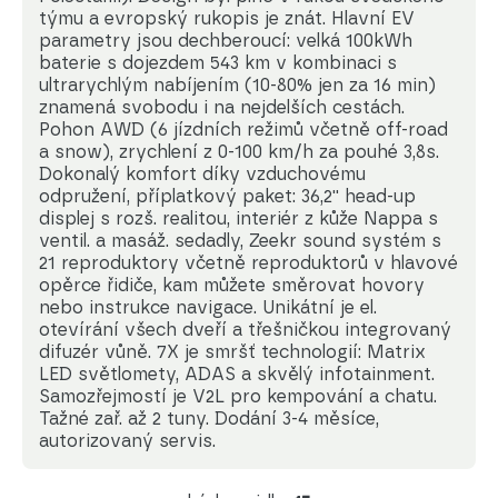
týmu a evropský rukopis je znát. Hlavní EV
parametry jsou dechberoucí: velká 100kWh
baterie s dojezdem 543 km v kombinaci s
ultrarychlým nabíjením (10-80% jen za 16 min)
znamená svobodu i na nejdelších cestách.
Pohon AWD (6 jízdních režimů včetně off-road
a snow), zrychlení z 0-100 km/h za pouhé 3,8s.
Dokonalý komfort díky vzduchovému
odpružení, příplatkový paket: 36,2'' head-up
displej s rozš. realitou, interiér z kůže Nappa s
ventil. a masáž. sedadly, Zeekr sound systém s
21 reproduktory včetně reproduktorů v hlavové
opěrce řidiče, kam můžete směrovat hovory
nebo instrukce navigace. Unikátní je el.
otevírání všech dveří a třešničkou integrovaný
difuzér vůně. 7X je smršť technologií: Matrix
LED světlomety, ADAS a skvělý infotainment.
Samozřejmostí je V2L pro kempování a chatu.
Tažné zař. až 2 tuny. Dodání 3-4 měsíce,
autorizovaný servis.