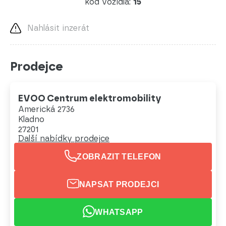
kód vozidla:
15
Nahlásit inzerát
Prodejce
EVOO Centrum elektromobility
Americká 2736
Kladno
27201
Další nabídky prodejce
ZOBRAZIT TELEFON
NAPSAT PRODEJCI
WHATSAPP