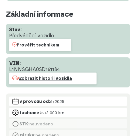
Základní informace
Stav:
Předváděcí vozidlo
Prověřit technikem
VIN:
L1NNSGHA0SD161184
Zobrazit historii vozidla
v provozu od:
6/2025
tachometr:
13 000 km
STK:
neuvedeno
záruka:
neuvedeno