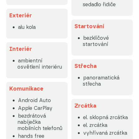
sedadlo řidiče
Exteriér
Startování
alu kola
bezklíčové
startování
Interiér
ambientní
Střecha
osvětlení interiéru
panoramatická
střecha
Komunikace
Android Auto
Zrcátka
Apple CarPlay
bezdrátová
el. sklopná zrcátka
nabíječka
el. zrcátka
mobilních telefonů
vyhřívaná zrcátka
hands free