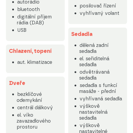
autorádio
posilovač řízení
bluetooth
vyhřívaný volant
digitální příjem
rádia (DAB)
USB
Sedadla
dělená zadní
Chlazení, topení
sedadla
el. seřiditelná
aut. klimatizace
sedadla
odvětrávaná
sedadla
Dveře
sedadla s funkcí
masáže - přední
bezklíčové
vyhřívaná sedadla
odemykání
výškově
centrál dálkový
nastavitelná
el. víko
sedadla
zavazadlového
výškově
prostoru
nastavitelné