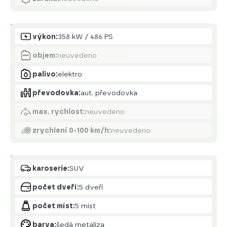
Motor
výkon:
358 kW / 486 PS
objem:
neuvedeno
palivo:
elektro
převodovka:
aut. převodovka
max. rychlost:
neuvedeno
zrychlení 0-100 km/h:
neuvedeno
Karoserie
karoserie:
SUV
počet dveří:
5 dveří
počet míst:
5 míst
barva:
šedá metalíza