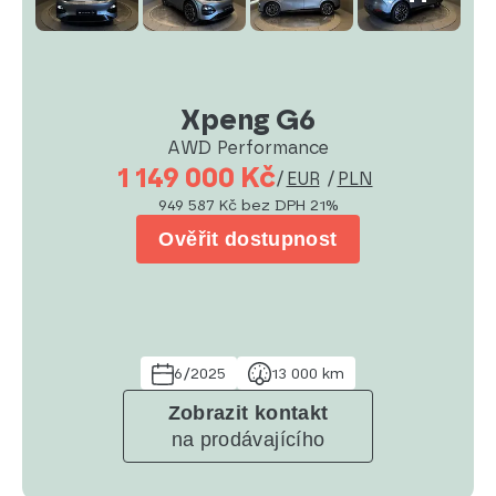
Xpeng G6
AWD Performance
1 149 000 Kč
/
EUR
/
PLN
949 587 Kč
bez DPH 21%
Ověřit dostupnost
6/2025
13 000 km
Zobrazit kontakt
na prodávajícího