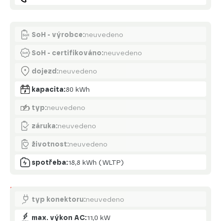
Akumulátor
SoH - výrobce:
neuvedeno
SoH - certifikováno:
neuvedeno
dojezd:
neuvedeno
kapacita:
80 kWh
typ:
neuvedeno
záruka:
neuvedeno
životnost:
neuvedeno
spotřeba:
18,8 kWh (WLTP)
Nabíjení
typ konektoru:
neuvedeno
max. výkon AC:
11,0 kW