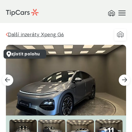
Další inzeráty Xpeng G6
zjistit polohu
+11