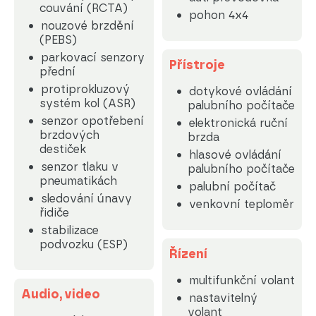
couvání (RCTA)
pohon 4x4
nouzové brzdění
(PEBS)
parkovací senzory
Přístroje
přední
protiprokluzový
dotykové ovládání
systém kol (ASR)
palubního počítače
senzor opotřebení
elektronická ruční
brzdových
brzda
destiček
hlasové ovládání
senzor tlaku v
palubního počítače
pneumatikách
palubní počítač
sledování únavy
venkovní teploměr
řidiče
stabilizace
podvozku (ESP)
Řízení
multifunkční volant
Audio, video
nastavitelný
volant