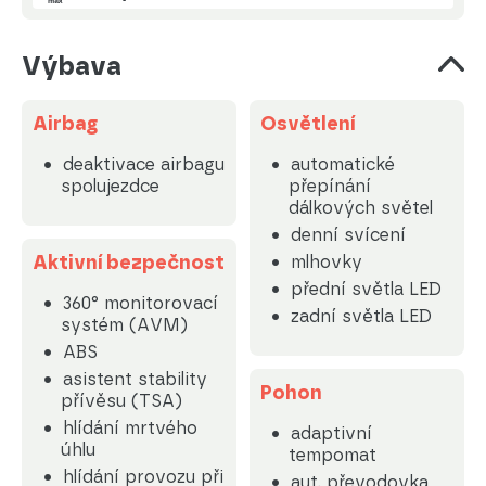
Výbava
Airbag
Osvětlení
deaktivace airbagu
automatické
spolujezdce
přepínání
dálkových světel
denní svícení
Aktivní bezpečnost
mlhovky
přední světla LED
360° monitorovací
zadní světla LED
systém (AVM)
ABS
asistent stability
Pohon
přívěsu (TSA)
hlídání mrtvého
adaptivní
úhlu
tempomat
hlídání provozu při
aut. převodovka