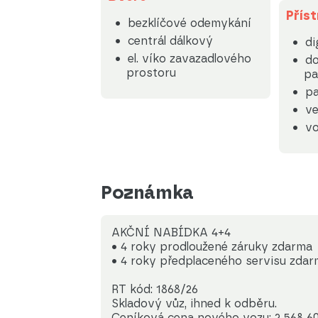
Příst
bezklíčové odemykání
centrál dálkový
di
el. víko zavazadlového
do
prostoru
pa
pa
ve
vo
Poznámka
AKČNÍ NABÍDKA 4+4
• 4 roky prodloužené záruky zdarma
• 4 roky předplaceného servisu zda
RT kód: 1868/26
Skladový vůz, ihned k odběru.
Ceníková cena nového vozu: 2 568 60