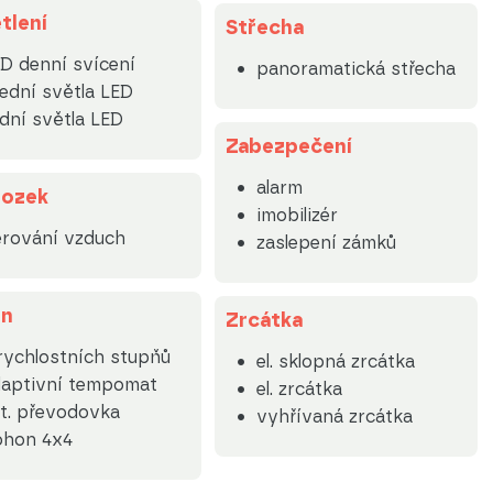
tlení
Střecha
D denní svícení
panoramatická střecha
ední světla LED
dní světla LED
Zabezpečení
alarm
ozek
imobilizér
rování vzduch
zaslepení zámků
on
Zrcátka
rychlostních stupňů
el. sklopná zrcátka
daptivní tempomat
el. zrcátka
t. převodovka
vyhřívaná zrcátka
ohon 4x4