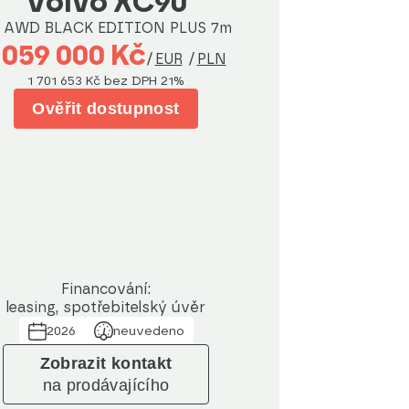
Volvo XC90
 AWD BLACK EDITION PLUS 7m
 059 000 Kč
/
EUR
/
PLN
1 701 653 Kč
bez DPH 21%
Ověřit dostupnost
Financování:
leasing, spotřebitelský úvěr
2026
neuvedeno
Zobrazit kontakt
na prodávajícího