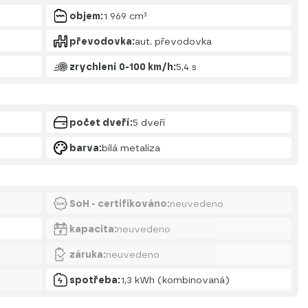
objem:
1 969 cm³
převodovka:
aut. převodovka
zrychlení 0-100 km/h:
5,4 s
počet dveří:
5 dveří
barva:
bílá metalíza
SoH - certifikováno:
neuvedeno
kapacita:
neuvedeno
záruka:
neuvedeno
spotřeba:
1,3 kWh (kombinovaná)