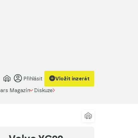
Zobrazit kontakt
Upravit filtr
na prodávajícího
Přihlásit
Vložit inzerát
ars Magazín
Diskuze