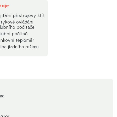
roje
gitální přístrojový štít
tykové ovládání
lubního počítače
lubní počítač
nkovní teploměr
lba jízdního režimu
rma
0 Kč.