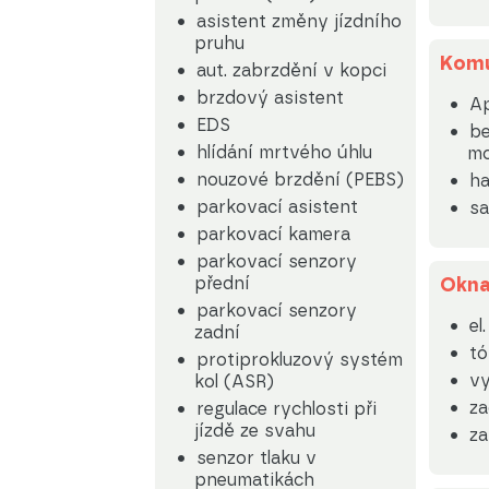
asistent změny jízdního
pruhu
Komu
aut. zabrzdění v kopci
brzdový asistent
Ap
EDS
be
hlídání mrtvého úhlu
mo
nouzové brzdění (PEBS)
ha
parkovací asistent
sa
parkovací kamera
parkovací senzory
přední
Okn
parkovací senzory
el
zadní
tó
protiprokluzový systém
vy
kol (ASR)
za
regulace rychlosti při
jízdě ze svahu
za
senzor tlaku v
pneumatikách