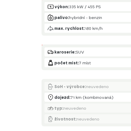
Motor
výkon:
335 kW / 455 PS
palivo:
hybridní - benzin
max. rychlost:
180 km/h
Karoserie
karoserie:
SUV
počet míst:
7 míst
Akumulátor
SoH - výrobce:
neuvedeno
dojezd:
71 km (kombinovaná)
typ:
neuvedeno
životnost:
neuvedeno