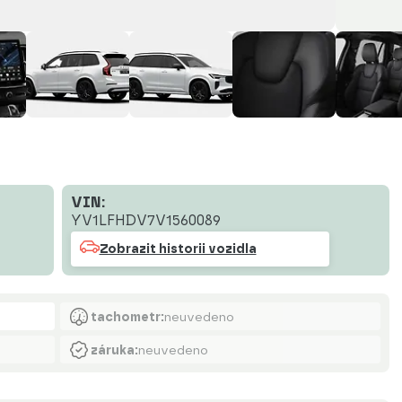
VIN:
YV1LFHDV7V1560089
Zobrazit historii vozidla
tachometr:
neuvedeno
záruka:
neuvedeno