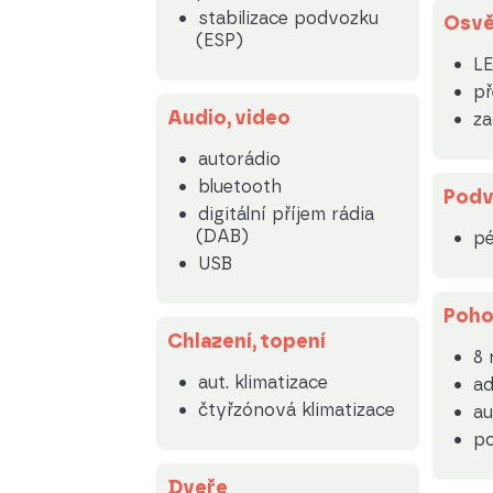
stabilizace podvozku
Osvě
(ESP)
LE
př
Audio, video
za
autorádio
bluetooth
Podv
digitální příjem rádia
(DAB)
pé
USB
Poh
Chlazení, topení
8 
aut. klimatizace
a
čtyřzónová klimatizace
au
p
Dveře