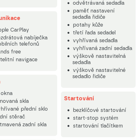
odvětrávaná sedadla
paměť nastavení
sedadla řidiče
nikace
potahy kůže
ple CarPlay
třetí řada sedadel
zdrátová nabíječka
vyhřívaná sedadla
bilních telefonů
vyhřívaná zadní sedadla
nds free
výškově nastavitelná
telitní navigace
sedadla
výškově nastavitelné
sedadlo řidiče
a
. okna
Startování
novaná skla
hřívané přední sklo
bezklíčové startování
dní stěrač
start-stop systém
tmavená zadní skla
startování tlačítkem