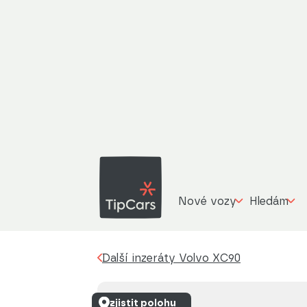
Volvo
Další inzeráty
Volvo XC90
T8 AWD BLACK 
Nové vozy
Hledám
Další inzeráty Volvo XC90
zjistit polohu