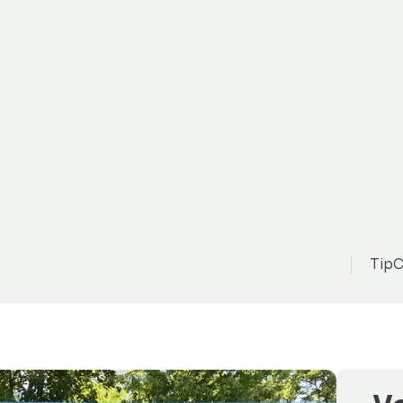
Volkswagen Caddy
279 900 Kč
03kW-1xMAJ.-DSG-KLIMA
TipC