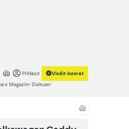
Zobrazit kontakt
Upravit filtr
na prodávajícího
Přihlásit
Vložit inzerát
ars Magazín
Diskuze