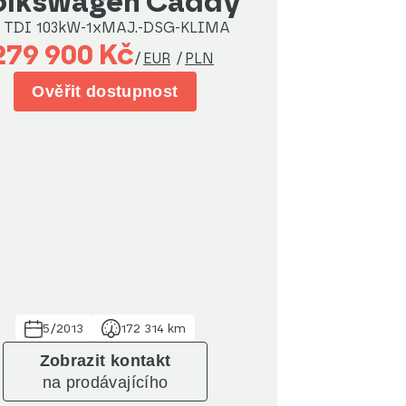
Volkswagen Caddy
0 TDI 103kW-1xMAJ.-DSG-KLIMA
279 900 Kč
/
EUR
/
PLN
Ověřit dostupnost
5/2013
172 314 km
Zobrazit kontakt
na prodávajícího