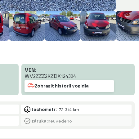
VIN:
WV2ZZZ2KZDX124324
Zobrazit historii vozidla
tachometr:
172 314 km
záruka:
neuvedeno