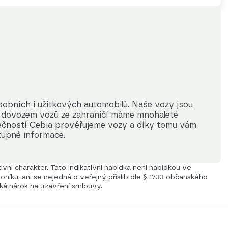
bních i užitkových automobilů. Naše vozy jsou 
dovozem vozů ze zahraničí máme mnohaleté 
lečností Cebia prověřujeme vozy a díky tomu vám 
upné informace.
vní charakter. Tato indikativní nabídka není nabídkou ve
níku, ani se nejedná o veřejný příslib dle § 1733 občanského
iká nárok na uzavření smlouvy.