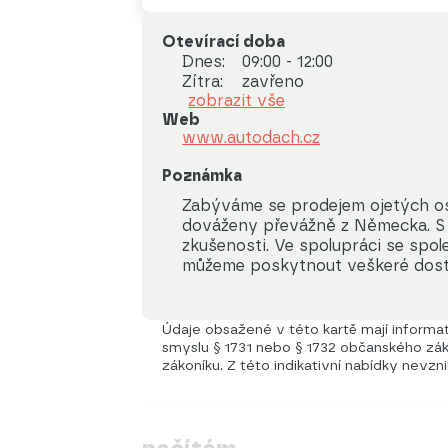
Otevírací doba
Dnes:
09:00 - 12:00
Zítra:
zavřeno
zobrazit vše
Web
www.autodach.cz
Poznámka
Zabýváme se prodejem ojetých oso
dováženy převážně z Německa. S 
zkušenosti. Ve spolupráci se spo
můžeme poskytnout veškeré dost
Údaje obsažené v této kartě mají informati
smyslu § 1731 nebo § 1732 občanského záko
zákoníku. Z této indikativní nabídky nevzn