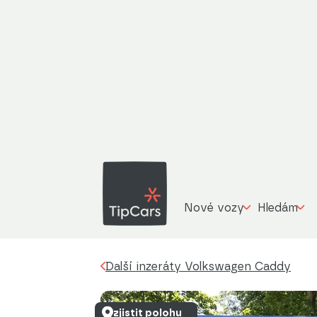
Další inzeráty
Volkswagen Caddy
2.0 TDI 1
Nové vozy
Hledám
Další inzeráty Volkswagen Caddy
zjistit polohu