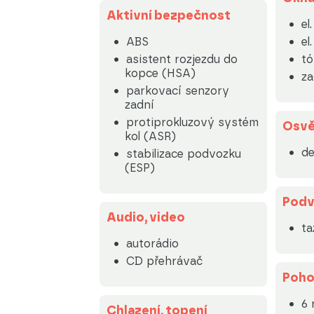
Aktivní bezpečnost
el
ABS
el
asistent rozjezdu do
tó
kopce (HSA)
za
parkovací senzory
zadní
protiprokluzový systém
Osvě
kol (ASR)
de
stabilizace podvozku
(ESP)
Podv
Audio, video
ta
autorádio
CD přehrávač
Poh
6 
Chlazení, topení