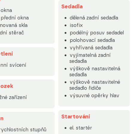
Sedadla
. okna
. přední okna
dělená zadní sedadla
novaná skla
isofix
dní stěrač
podélný posuv sedadel
polohovací sedadla
vyhřívaná sedadla
tlení
vyjímatelná zadní
sedadla
nní svícení
výškově nastavitelná
sedadla
výškově nastavitelné
ozek
sedadlo řidiče
výsuvné opěrky hlav
žné zařízení
Startování
on
el. startér
rychlostních stupňů