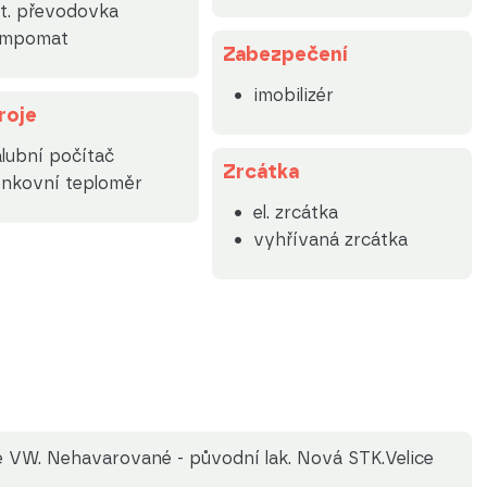
t. převodovka
empomat
Zabezpečení
imobilizér
roje
lubní počítač
Zrcátka
nkovní teploměr
el. zrcátka
vyhřívaná zrcátka
rie VW. Nehavarované - původní lak. Nová STK.Velice