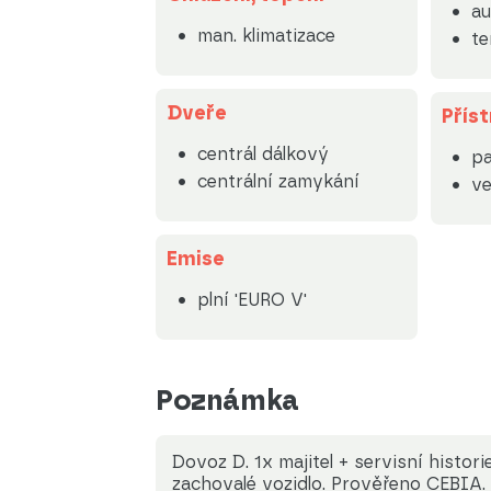
au
man. klimatizace
t
Dveře
Příst
centrál dálkový
pa
centrální zamykání
ve
Emise
plní 'EURO V'
Poznámka
Dovoz D. 1x majitel + servisní histo
zachovalé vozidlo. Prověřeno CEBIA.