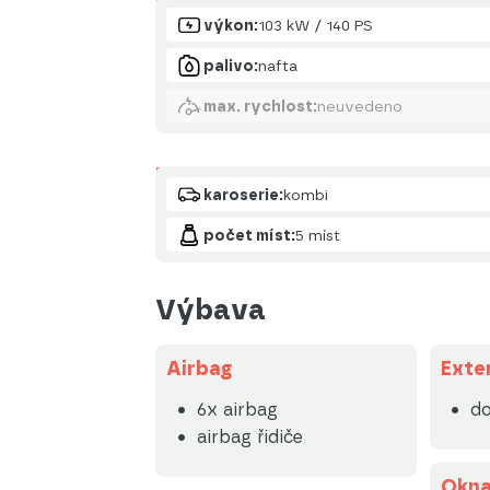
Motor
výkon:
103 kW / 140 PS
palivo:
nafta
max. rychlost:
neuvedeno
Karoserie
karoserie:
kombi
počet míst:
5 míst
Výbava
Airbag
Exte
6x airbag
do
airbag řidiče
Okn