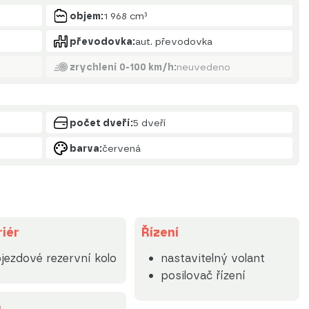
objem:
1 968 cm³
převodovka:
aut. převodovka
zrychlení 0-100 km/h:
neuvedeno
počet dveří:
5 dveří
barva:
červená
riér
Řízení
jezdové rezervní kolo
nastavitelný volant
posilovač řízení
a