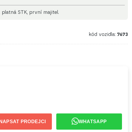
platná STK, první majitel.
kód vozidla:
7673
NAPSAT PRODEJCI
WHATSAPP