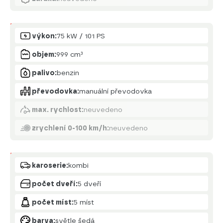
Motor
výkon:
75 kW / 101 PS
objem:
999 cm³
palivo:
benzin
převodovka:
manuální převodovka
max. rychlost:
neuvedeno
zrychlení 0-100 km/h:
neuvedeno
Karoserie
karoserie:
kombi
počet dveří:
5 dveří
počet míst:
5 míst
barva:
světle šedá