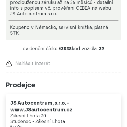
prodlouženou záruku až na 36 měsíců - detailní
info s popisem vč. prověření CEBIA na webu
JS Autocentrum s.r.o.
koupeno v Německo, servisní knížka, platná
STK.
evidenční číslo:
E3838
kód vozidla:
32
Nahlásit inzerát
Prodejce
JS Autocentrum, s.r.o. -
www.JSautocentrum.cz
Zálesní Lhota 20
Studenec - Zálesní Lhota