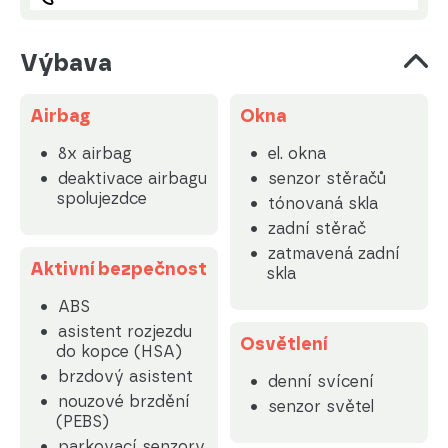
Výbava
Airbag
Okna
8x airbag
el. okna
deaktivace airbagu
senzor stěračů
spolujezdce
tónovaná skla
zadní stěrač
zatmavená zadní
Aktivní bezpečnost
skla
ABS
asistent rozjezdu
Osvětlení
do kopce (HSA)
brzdový asistent
denní svícení
nouzové brzdění
senzor světel
(PEBS)
parkovací senzory