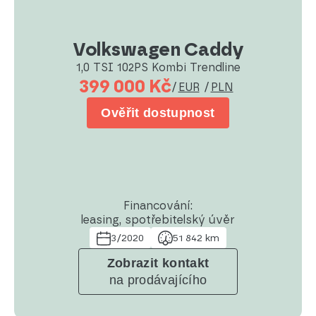
Volkswagen Caddy
1,0 TSI 102PS Kombi Trendline
399 000 Kč
/
EUR
/
PLN
Ověřit dostupnost
Financování:
leasing, spotřebitelský úvěr
3/2020
51 842 km
Zobrazit kontakt
na prodávajícího