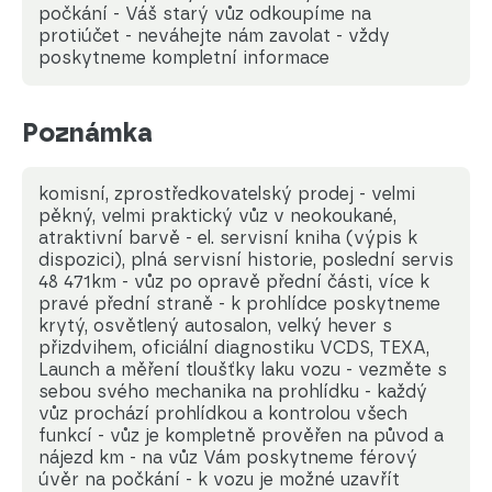
počkání - Váš starý vůz odkoupíme na
protiúčet - neváhejte nám zavolat - vždy
poskytneme kompletní informace
Poznámka
komisní, zprostředkovatelský prodej - velmi
pěkný, velmi praktický vůz v neokoukané,
atraktivní barvě - el. servisní kniha (výpis k
dispozici), plná servisní historie, poslední servis
48 471km - vůz po opravě přední části, více k
pravé přední straně - k prohlídce poskytneme
krytý, osvětlený autosalon, velký hever s
přizdvihem, oficiální diagnostiku VCDS, TEXA,
Launch a měření tloušťky laku vozu - vezměte s
sebou svého mechanika na prohlídku - každý
vůz prochází prohlídkou a kontrolou všech
funkcí - vůz je kompletně prověřen na původ a
nájezd km - na vůz Vám poskytneme férový
úvěr na počkání - k vozu je možné uzavřít