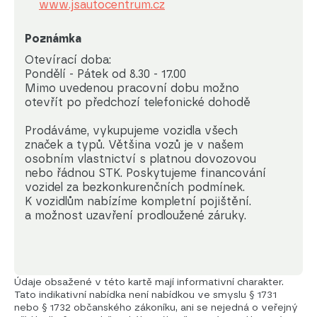
www.jsautocentrum.cz
Poznámka
Otevírací doba:

Pondělí - Pátek od 8.30 - 17.00

Mimo uvedenou pracovní dobu možno

otevřít po předchozí telefonické dohodě

Prodáváme, vykupujeme vozidla všech

značek a typů. Většina vozů je v našem

osobním vlastnictví s platnou dovozovou

nebo řádnou STK. Poskytujeme financování

vozidel za bezkonkurenčních podmínek.

K vozidlům nabízíme kompletní pojištění.

a možnost uzavření prodloužené záruky.
Údaje obsažené v této kartě mají informativní charakter.
Tato indikativní nabídka není nabídkou ve smyslu § 1731
nebo § 1732 občanského zákoníku, ani se nejedná o veřejný