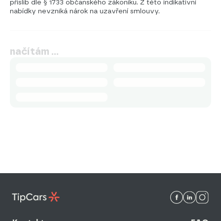
příslib dle § 1733 občanského zákoníku. Z této indikativní
nabídky nevzniká nárok na uzavření smlouvy.
načítám …