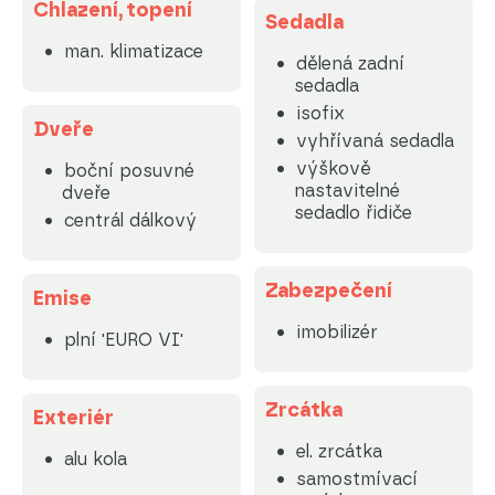
Chlazení, topení
Sedadla
man. klimatizace
dělená zadní
sedadla
isofix
Dveře
vyhřívaná sedadla
výškově
boční posuvné
nastavitelné
dveře
sedadlo řidiče
centrál dálkový
Zabezpečení
Emise
imobilizér
plní 'EURO VI'
Zrcátka
Exteriér
el. zrcátka
alu kola
samostmívací