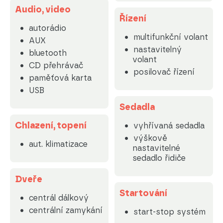
Audio, video
Řízení
autorádio
multifunkční volant
AUX
nastavitelný
bluetooth
volant
CD přehrávač
posilovač řízení
paměťová karta
USB
Sedadla
Chlazení, topení
vyhřívaná sedadla
výškově
aut. klimatizace
nastavitelné
sedadlo řidiče
Dveře
Startování
centrál dálkový
centrální zamykání
start-stop systém