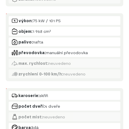
Motor
výkon:
75 kW / 101 PS
objem:
1 968 cm³
palivo:
nafta
převodovka:
manuální převodovka
max. rychlost:
neuvedeno
zrychlení 0-100 km/h:
neuvedeno
Karoserie
karoserie:
skříň
počet dveří:
4 dveře
počet míst:
neuvedeno
barva:
bílá