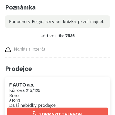
Poznámka
koupeno v Belgie, servisní knížka, první majitel.
kód vozidla:
7535
Nahlásit inzerát
Prodejce
F AUTO a.s.
Kšírova 215/125
Brno
61900
Další nabídky prodejce
ZOBRAZIT TELEFON