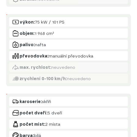
Motor
výkon:
75 kW / 101 PS
objem:
1 968 cm³
palivo:
nafta
převodovka:
manuální převodovka
max. rychlost:
neuvedeno
zrychlení 0-100 km/h:
neuvedeno
Karoserie
karoserie:
skříň
počet dveří:
5 dveří
počet míst:
2 místa
barva:
bílá