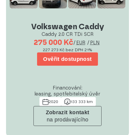
Volkswagen Caddy
Caddy 2.0 CR TDi SCR
275 000 Kč
/
EUR
/
PLN
227 273 Kč
bez DPH 21%
Ověřit dostupnost
Financování:
leasing, spotřebitelský úvěr
2020
133 333 km
Zobrazit kontakt
na prodávajícího