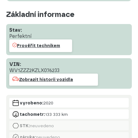
Základní informace
Stav:
Perfektní
Prověřit technikem
VIN:
WV1ZZZ2KZLX076233
Zobrazit historii vozidla
vyrobeno:
2020
tachometr:
133 333 km
STK:
neuvedeno
záruka:
neuvedeno