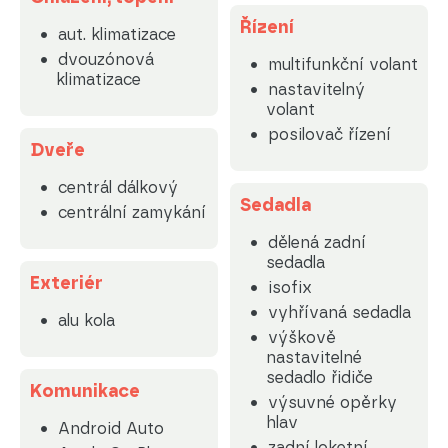
Řízení
aut. klimatizace
dvouzónová
multifunkční volant
klimatizace
nastavitelný
volant
posilovač řízení
Dveře
centrál dálkový
Sedadla
centrální zamykání
dělená zadní
sedadla
Exteriér
isofix
vyhřívaná sedadla
alu kola
výškově
nastavitelné
sedadlo řidiče
Komunikace
výsuvné opěrky
hlav
Android Auto
zadní loketní