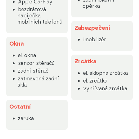
Apple CarPlay
opěrka
bezdrátová
nabíječka
mobilních telefonů
Zabezpečení
imobilizér
Okna
el. okna
Zrcátka
senzor stěračů
zadní stěrač
el. sklopná zrcátka
zatmavená zadní
el. zrcátka
skla
vyhřívaná zrcátka
Ostatní
záruka