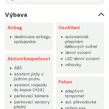
Výbava
Airbag
Osvětlení
deaktivace airbagu
automatické
spolujezdce
přepínání
dálkových světel
denní svícení
Aktivní bezpečnost
LED denní svícení
mlhovky
ABS
asistent jízdy v
jízdním pruhu
Pohon
asistent rozjezdu
do kopce (HSA)
adaptivní
parkovací kamera
tempomat
parkovací senzory
aut. převodovka
přední
pohon 4x4