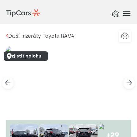
Další inzeráty Toyota RAV4
zjistit polohu
+29