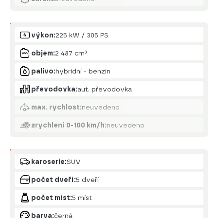
Motor
výkon:
225 kW / 305 PS
objem:
2 487 cm³
palivo:
hybridní - benzin
převodovka:
aut. převodovka
max. rychlost:
neuvedeno
zrychlení 0-100 km/h:
neuvedeno
Karoserie
karoserie:
SUV
počet dveří:
5 dveří
počet míst:
5 míst
barva:
černá