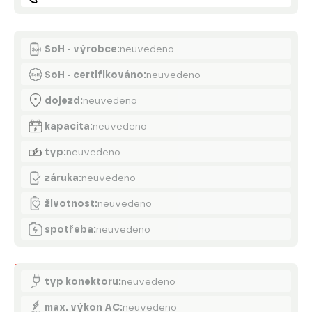
Akumulátor
SoH - výrobce:
neuvedeno
SoH - certifikováno:
neuvedeno
dojezd:
neuvedeno
kapacita:
neuvedeno
typ:
neuvedeno
záruka:
neuvedeno
životnost:
neuvedeno
spotřeba:
neuvedeno
Nabíjení
typ konektoru:
neuvedeno
max. výkon AC:
neuvedeno