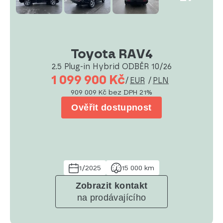
Toyota RAV4
2.5 Plug-in Hybrid ODBĚR 10/26
1 099 900 Kč
/
EUR
/
PLN
909 009 Kč
bez DPH 21%
Ověřit dostupnost
1/2025
15 000 km
Zobrazit kontakt
na prodávajícího