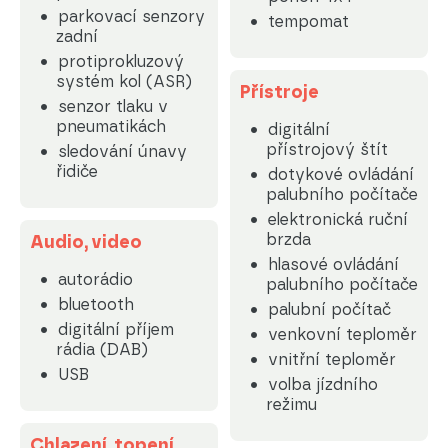
parkovací senzory
tempomat
zadní
protiprokluzový
systém kol (ASR)
Přístroje
senzor tlaku v
pneumatikách
digitální
přístrojový štít
sledování únavy
řidiče
dotykové ovládání
palubního počítače
elektronická ruční
brzda
Audio, video
hlasové ovládání
autorádio
palubního počítače
bluetooth
palubní počítač
digitální příjem
venkovní teploměr
rádia (DAB)
vnitřní teploměr
USB
volba jízdního
režimu
Chlazení, topení