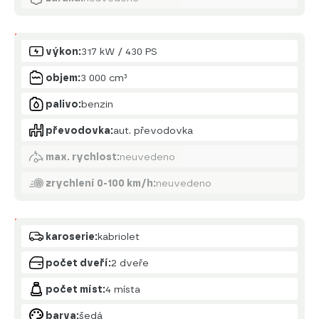
Motor
výkon:
317 kW / 430 PS
objem:
3 000 cm³
palivo:
benzin
převodovka:
aut. převodovka
max. rychlost:
neuvedeno
zrychlení 0-100 km/h:
neuvedeno
Karoserie
karoserie:
kabriolet
počet dveří:
2 dveře
počet míst:
4 místa
barva:
šedá