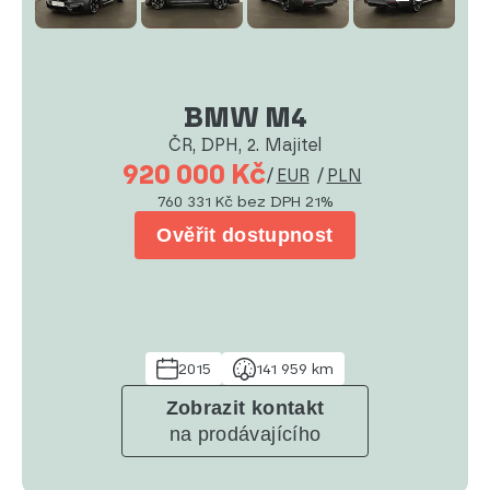
BMW M4
ČR, DPH, 2. Majitel
920 000 Kč
/
EUR
/
PLN
760 331 Kč
bez DPH 21%
Ověřit dostupnost
2015
141 959 km
Zobrazit kontakt
na prodávajícího