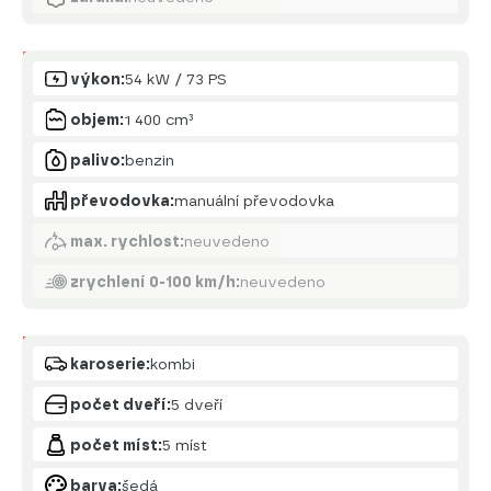
Motor
výkon:
54 kW / 73 PS
objem:
1 400 cm³
palivo:
benzin
převodovka:
manuální převodovka
max. rychlost:
neuvedeno
zrychlení 0-100 km/h:
neuvedeno
Karoserie
karoserie:
kombi
počet dveří:
5 dveří
počet míst:
5 míst
barva:
šedá