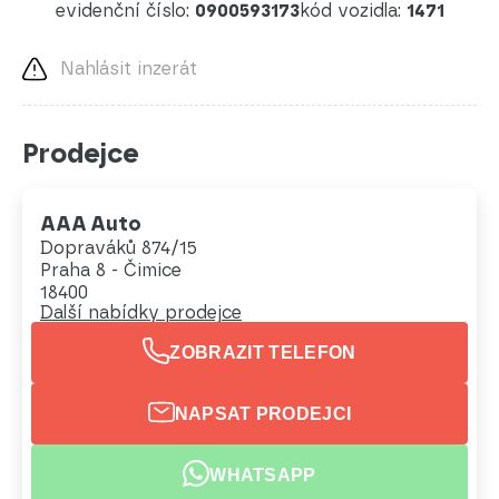
evidenční číslo:
0900593173
kód vozidla:
1471
Nahlásit inzerát
Prodejce
AAA Auto
Dopraváků 874/15
Praha 8 - Čimice
18400
Další nabídky prodejce
ZOBRAZIT TELEFON
NAPSAT PRODEJCI
WHATSAPP