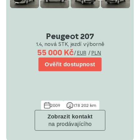
Peugeot 207
1.4, nová STK, jezdí výborně
55 000 Kč
/
EUR
/
PLN
Ověřit dostupnost
2009
178 202 km
Zobrazit kontakt
na prodávajícího