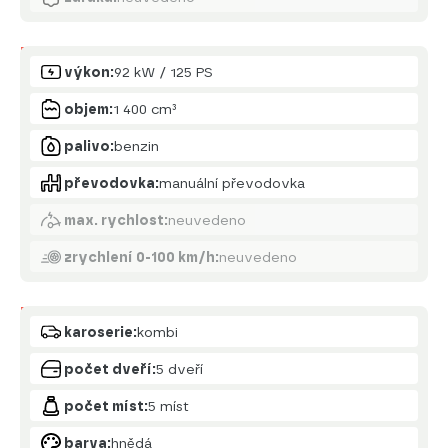
Motor
výkon:
92 kW / 125 PS
objem:
1 400 cm³
palivo:
benzin
převodovka:
manuální převodovka
max. rychlost:
neuvedeno
zrychlení 0-100 km/h:
neuvedeno
Karoserie
karoserie:
kombi
počet dveří:
5 dveří
počet míst:
5 míst
barva:
hnědá