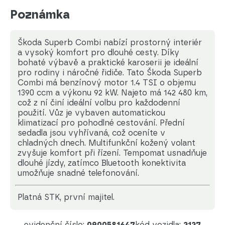
Poznámka
Škoda Superb Combi nabízí prostorný interiér
a vysoký komfort pro dlouhé cesty. Díky
bohaté výbavě a praktické karoserii je ideální
pro rodiny i náročné řidiče. Tato Škoda Superb
Combi má benzínový motor 1.4 TSI o objemu
1390 ccm a výkonu 92 kW. Najeto má 142 480 km,
což z ní činí ideální volbu pro každodenní
použití. Vůz je vybaven automatickou
klimatizací pro pohodlné cestování. Přední
sedadla jsou vyhřívaná, což oceníte v
chladných dnech. Multifunkční kožený volant
zvyšuje komfort při řízení. Tempomat usnadňuje
dlouhé jízdy, zatímco Bluetooth konektivita
umožňuje snadné telefonování.
platná STK, první majitel.
evidenční číslo:
0900581647
kód vozidla:
2127