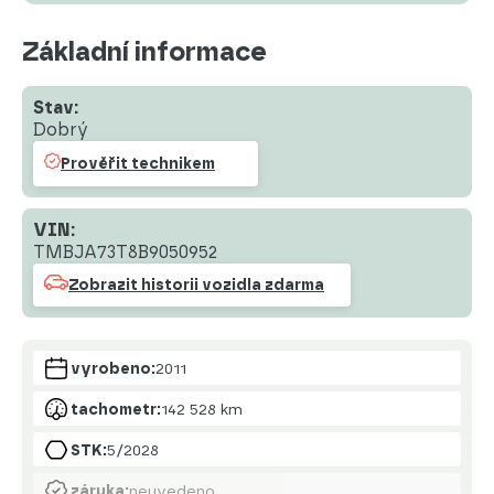
Základní informace
Stav:
Dobrý
Prověřit technikem
VIN:
TMBJA73T8B9050952
Zobrazit historii vozidla zdarma
vyrobeno:
2011
tachometr:
142 528 km
STK:
5/2028
záruka:
neuvedeno