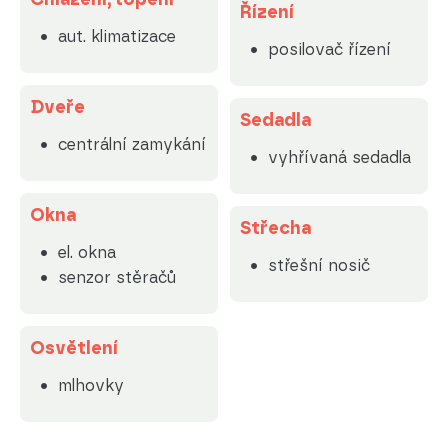
Řízení
aut. klimatizace
posilovač řízení
Dveře
Sedadla
centrální zamykání
vyhřívaná sedadla
Okna
Střecha
el. okna
střešní nosič
senzor stěračů
Osvětlení
mlhovky