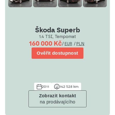
Škoda Superb
1.4 TSI, Tempomat
160 000 Kč
/
EUR
/
PLN
Ověřit dostupnost
2011
142 528 km
Zobrazit kontakt
na prodávajícího