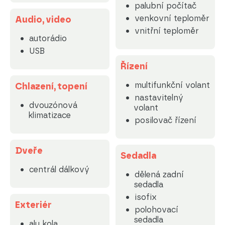
palubní počítač
venkovní teploměr
Audio, video
vnitřní teploměr
autorádio
USB
Řízení
multifunkční volant
Chlazení, topení
nastavitelný
dvouzónová
volant
klimatizace
posilovač řízení
Dveře
Sedadla
centrál dálkový
dělená zadní
sedadla
isofix
Exteriér
polohovací
sedadla
alu kola