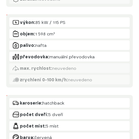
Motor
výkon:
85 kW / 115 PS
objem:
1 598 cm³
palivo:
nafta
převodovka:
manuální převodovka
max. rychlost:
neuvedeno
zrychlení 0-100 km/h:
neuvedeno
Karoserie
karoserie:
hatchback
počet dveří:
5 dveří
počet míst:
5 míst
barva:
červená