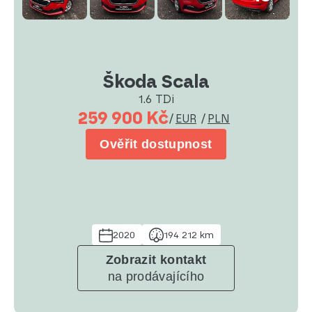
Škoda Scala
1.6 TDi
259 900 Kč
/
EUR
/
PLN
Ověřit dostupnost
2020
194 212 km
Zobrazit kontakt
na prodávajícího