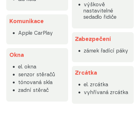
výškově
nastavitelné
sedadlo řidiče
Komunikace
Apple CarPlay
Zabezpečení
zámek řadící páky
Okna
el. okna
Zrcátka
senzor stěračů
tónovaná skla
el. zrcátka
zadní stěrač
vyhřívaná zrcátka