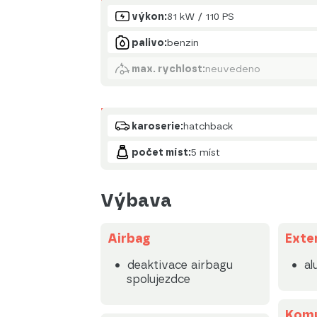
Motor
výkon:
81 kW / 110 PS
palivo:
benzin
max. rychlost:
neuvedeno
Karoserie
karoserie:
hatchback
počet míst:
5 míst
Výbava
Airbag
Exte
deaktivace airbagu
al
spolujezdce
Komu