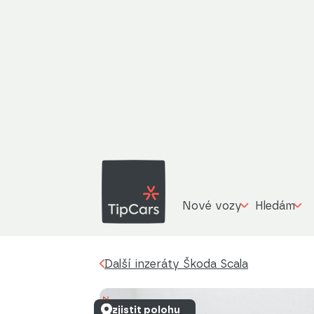
Š
Další inzeráty
Škoda Scala
1.0 TSi, ČR, M
Nové vozy
Hledám
Další inzeráty Škoda Scala
zjistit polohu