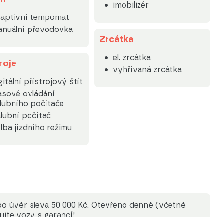
imobilizér
daptivní tempomat
nuální převodovka
Zrcátka
el. zrcátka
roje
vyhřívaná zrcátka
gitální přístrojový štít
asové ovládání
lubního počítače
lubní počítač
lba jízdního režimu
ebo úvěr sleva 50 000 Kč. Otevřeno denně (včetně
ujte vozy s garancí!