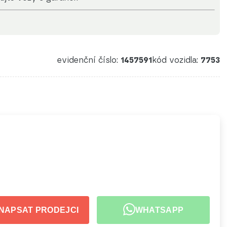
evidenční číslo:
1457591
kód vozidla:
7753
NAPSAT PRODEJCI
WHATSAPP