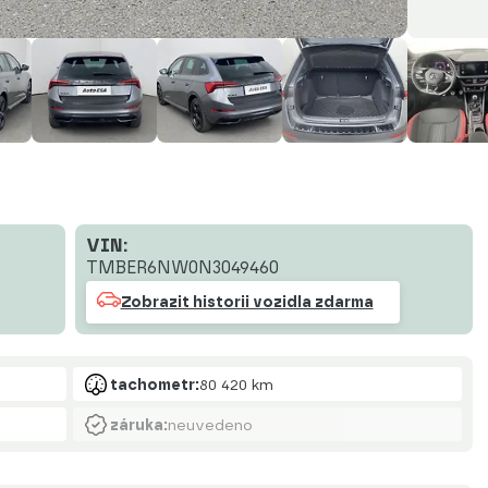
VIN:
TMBER6NW0N3049460
Zobrazit historii vozidla zdarma
tachometr:
80 420 km
záruka:
neuvedeno