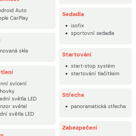
droid Auto
Sedadla
ple CarPlay
isofix
sportovní sedadla
a
novaná skla
Startování
start-stop systém
tlení
startování tlačítkem
nní svícení
lhovky
Střecha
ední světla LED
nzor světel
panoramatická střecha
dní světla LED
Zabezpečení
on