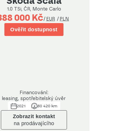
Škoda Scala
1.0 TSi, ČR, Monte Carlo
388 000 Kč
/
EUR
/
PLN
Ověřit dostupnost
Financování:
leasing, spotřebitelský úvěr
2021
80 420 km
Zobrazit kontakt
na prodávajícího