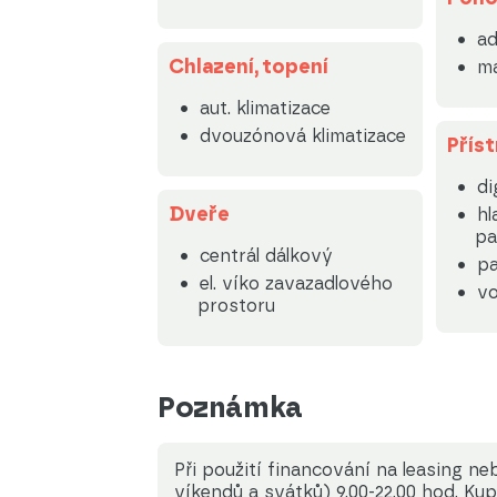
a
Chlazení, topení
ma
aut. klimatizace
dvouzónová klimatizace
Příst
di
Dveře
hl
pa
centrál dálkový
pa
el. víko zavazadlového
vo
prostoru
Poznámka
Při použití financování na leasing n
víkendů a svátků) 9.00-22.00 hod. Kup