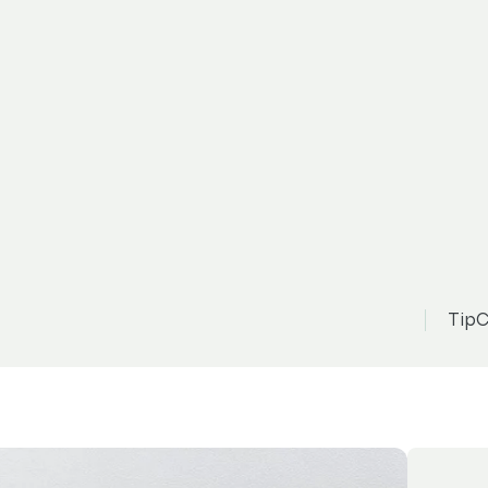
koda Scala
Zo
388 000 Kč
n
onte Carlo
TipC