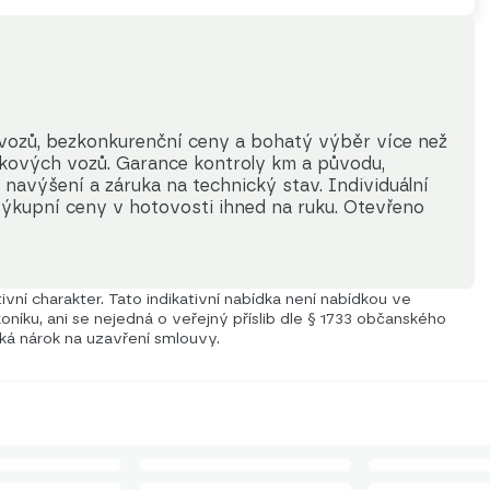
 vozů, bezkonkurenční ceny a bohatý výběr více než 
kových vozů. Garance kontroly km a původu, 
navýšení a záruka na technický stav. Individuální 
výkupní ceny v hotovosti ihned na ruku. Otevřeno 
vní charakter. Tato indikativní nabídka není nabídkou ve
níku, ani se nejedná o veřejný příslib dle § 1733 občanského
iká nárok na uzavření smlouvy.