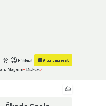
brazit kontakt
Upravit filtr
a prodávajícího
Přihlásit
Vložit inzerát
ars Magazín
Diskuze