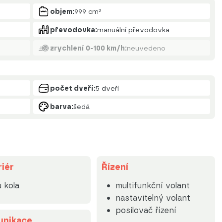
objem:
999 cm³
převodovka:
manuální převodovka
zrychlení 0-100 km/h:
neuvedeno
počet dveří:
5 dveří
barva:
šedá
riér
Řízení
u kola
multifunkční volant
nastavitelný volant
posilovač řízení
nikace