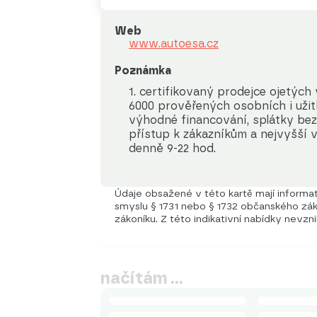
Web
www.autoesa.cz
Poznámka
1. certifikovaný prodejce ojetých
6000 prověřených osobních i užit
výhodné financování, splátky bez 
přístup k zákazníkům a nejvyšší 
denně 9-22 hod.
Údaje obsažené v této kartě mají informati
smyslu § 1731 nebo § 1732 občanského záko
zákoníku. Z této indikativní nabídky nevzn
načítám …