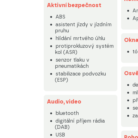
Aktivní bezpečnost
An
ABS
Ap
asistent jízdy v jízdním
pruhu
hlídání mrtvého úhlu
Okn
protiprokluzový systém
tó
kol (ASR)
senzor tlaku v
pneumatikách
Osvě
stabilizace podvozku
(ESP)
de
m
př
Audio, video
se
bluetooth
za
digitální příjem rádia
(DAB)
USB
Poh