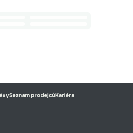
rávy
Seznam prodejců
Kariéra