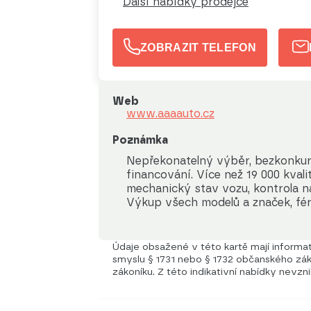
Další nabídky prodejce
ZOBRAZIT TELEFON
Web
www.aaaauto.cz
Poznámka
Nepřekonatelný výběr, bezkonkur
financování. Více než 19 000 kval
mechanický stav vozu, kontrola na
Výkup všech modelů a značek, fér
Údaje obsažené v této kartě mají informati
smyslu § 1731 nebo § 1732 občanského záko
zákoníku. Z této indikativní nabídky nevzn