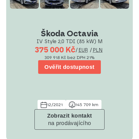
Škoda Octavia
IV Style 2,0 TDI (85 kW) M
375 000 Kč
/
EUR
/
PLN
309 918 Kč
bez DPH 21%
Ověřit dostupnost
12/2021
145 709 km
Zobrazit kontakt
na prodávajícího