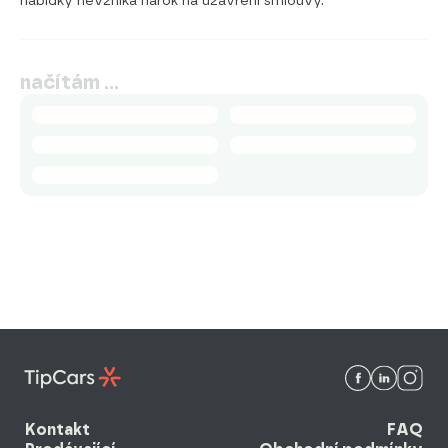
nabídky nevzniká nárok na uzavření smlouvy.
načítám …
Kontakt
FAQ