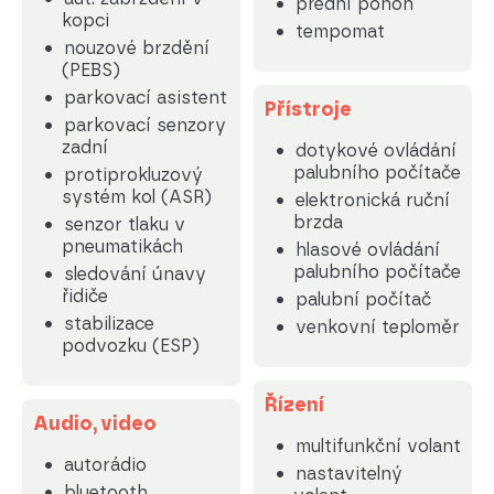
přední pohon
kopci
tempomat
nouzové brzdění
(PEBS)
parkovací asistent
Přístroje
parkovací senzory
zadní
dotykové ovládání
palubního počítače
protiprokluzový
systém kol (ASR)
elektronická ruční
brzda
senzor tlaku v
pneumatikách
hlasové ovládání
palubního počítače
sledování únavy
řidiče
palubní počítač
stabilizace
venkovní teploměr
podvozku (ESP)
Řízení
Audio, video
multifunkční volant
autorádio
nastavitelný
bluetooth