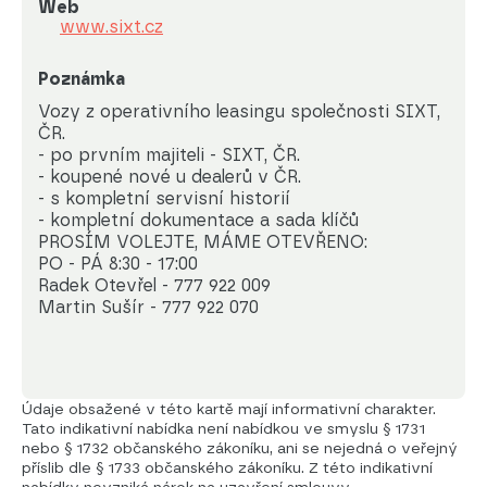
Web
www.sixt.cz
Poznámka
Vozy z operativního leasingu společnosti SIXT, 
ČR.

- po prvním majiteli - SIXT, ČR. 

- koupené nové u dealerů v ČR.

- s kompletní servisní historií

- kompletní dokumentace a sada klíčů

PROSÍM VOLEJTE, MÁME OTEVŘENO:

PO - PÁ 8:30 - 17:00

Radek Otevřel - 777 922 009  

Martin Sušír - 777 922 070
Údaje obsažené v této kartě mají informativní charakter.
Tato indikativní nabídka není nabídkou ve smyslu § 1731
nebo § 1732 občanského zákoníku, ani se nejedná o veřejný
příslib dle § 1733 občanského zákoníku. Z této indikativní