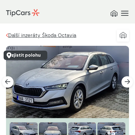
Další inzeráty Škoda Octavia
zjistit polohu
+5