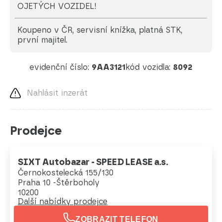
OJETÝCH VOZIDEL!
koupeno v ČR, servisní knížka, platná STK,
první majitel.
evidenční číslo:
9AA3121
kód vozidla:
8092
Nahlásit inzerát
Prodejce
SIXT Autobazar - SPEED LEASE a.s.
Černokostelecká 155/130
Praha 10 -Štěrboholy
10200
Další nabídky prodejce
ZOBRAZIT TELEFON