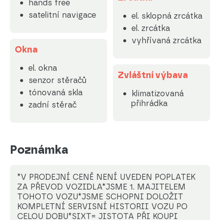
hands free
satelitní navigace
el. sklopná zrcátka
el. zrcátka
vyhřívaná zrcátka
Okna
el. okna
Zvláštní výbava
senzor stěračů
tónovaná skla
klimatizovaná
přihrádka
zadní stěrač
Poznámka
*V PRODEJNÍ CENĚ NENÍ UVEDEN POPLATEK
ZA PŘEVOD VOZIDLA*JSME 1. MAJITELEM
TOHOTO VOZU*JSME SCHOPNI DOLOŽIT
KOMPLETNÍ SERVISNÍ HISTORII VOZU PO
CELOU DOBU*SIXT= JISTOTA PŘI KOUPI