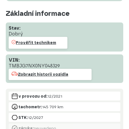
Základní informace
Stav:
Dobrý
Prověřit technikem
VIN:
TMBJG7NX0NY048329
Zobrazit historii vozidla
v provozu od:
12/2021
tachometr:
145 709 km
STK:
12/2027
záruka:
neuvedeno