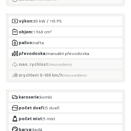
Motor
výkon:
85 kW / 115 PS
objem:
1 968 cm³
palivo:
nafta
převodovka:
manuální převodovka
max. rychlost:
neuvedeno
zrychlení 0-100 km/h:
neuvedeno
Karoserie
karoserie:
kombi
počet dveří:
5 dveří
počet míst:
5 míst
barva:
šedá