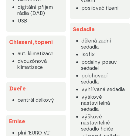
volant
digitální příjem
posilovač řízení
rádia (DAB)
USB
Sedadla
dělená zadní
Chlazení, topení
sedadla
aut. klimatizace
isofix
dvouzónová
podélný posuv
klimatizace
sedadel
polohovací
sedadla
Dveře
vyhřívaná sedadla
výškově
centrál dálkový
nastavitelná
sedadla
výškově
Emise
nastavitelné
sedadlo řidiče
plní 'EURO VI'