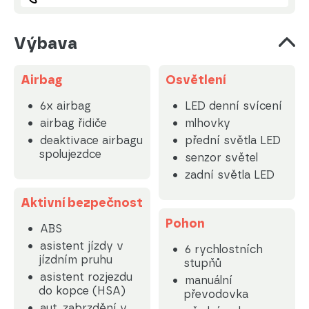
Výbava
Airbag
Osvětlení
6x airbag
LED denní svícení
airbag řidiče
mlhovky
deaktivace airbagu
přední světla LED
spolujezdce
senzor světel
zadní světla LED
Aktivní bezpečnost
Pohon
ABS
asistent jízdy v
6 rychlostních
jízdním pruhu
stupňů
asistent rozjezdu
manuální
do kopce (HSA)
převodovka
aut. zabrzdění v