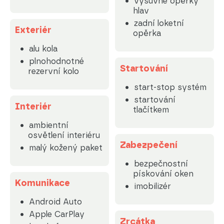
výsuvné opěrky
hlav
zadní loketní
Exteriér
opěrka
alu kola
plnohodnotné
Startování
rezervní kolo
start-stop systém
startování
Interiér
tlačítkem
ambientní
osvětlení interiéru
Zabezpečení
malý kožený paket
bezpečnostní
pískování oken
Komunikace
imobilizér
Android Auto
Apple CarPlay
Zrcátka