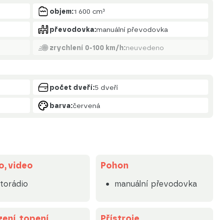
objem:
1 600 cm³
převodovka:
manuální převodovka
zrychlení 0-100 km/h:
neuvedeno
počet dveří:
5 dveří
barva:
červená
o, video
Pohon
torádio
manuální převodovka
ení, topení
Přístroje