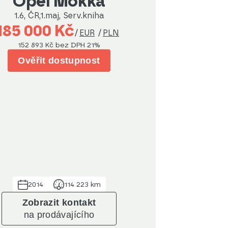
Opel Mokka
1.6, ČR,1.maj, Serv.kniha
185 000 Kč
/
EUR
/
PLN
152 893 Kč
bez DPH 21%
Ověřit dostupnost
2014
114 223 km
Zobrazit kontakt
na prodávajícího