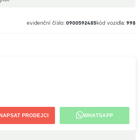
evidenční číslo:
0900592485
kód vozidla:
998
NAPSAT PRODEJCI
WHATSAPP