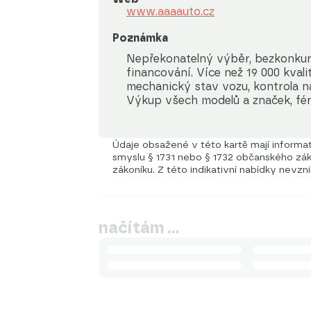
www.aaaauto.cz
Poznámka
Nepřekonatelný výběr, bezkonkur
financování. Více než 19 000 kval
mechanický stav vozu, kontrola na
Výkup všech modelů a značek, fér
Údaje obsažené v této kartě mají informati
smyslu § 1731 nebo § 1732 občanského záko
zákoníku. Z této indikativní nabídky nevzn
načítám …