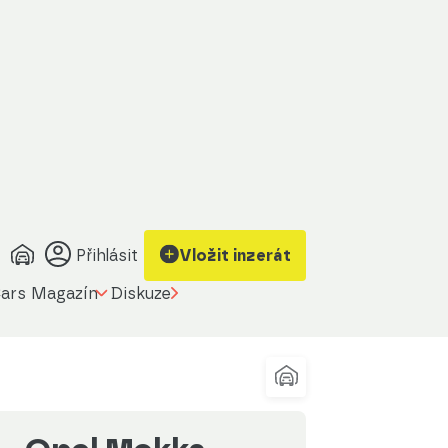
brazit kontakt
Upravit filtr
a prodávajícího
Přihlásit
Vložit inzerát
ars Magazín
Diskuze