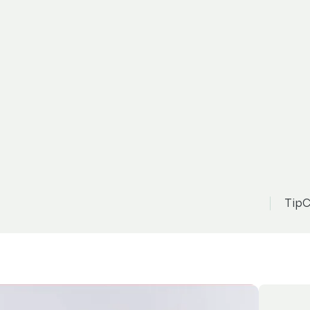
l Mokka
185 000 Kč
Zo
n
možnost odpočtu DPH
Serv.kniha
TipC