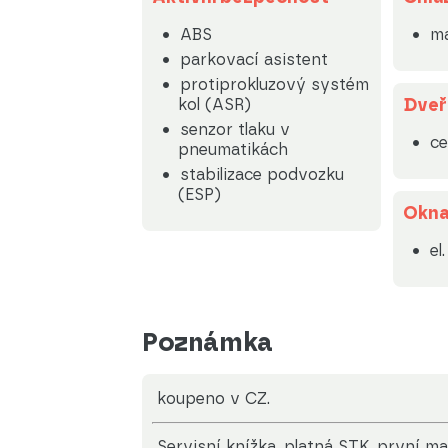
ABS
ma
parkovací asistent
protiprokluzový systém
Dveř
kol (ASR)
senzor tlaku v
ce
pneumatikách
stabilizace podvozku
(ESP)
Okn
el
Poznámka
koupeno v CZ.
servisní knížka, platná STK, první maj