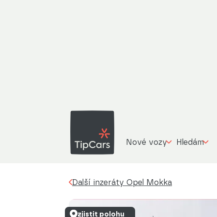
Ope
Další inzeráty
Opel Mokka
1.6, ČR,1.maj, 
Nové vozy
Hledám
Další inzeráty Opel Mokka
zjistit polohu