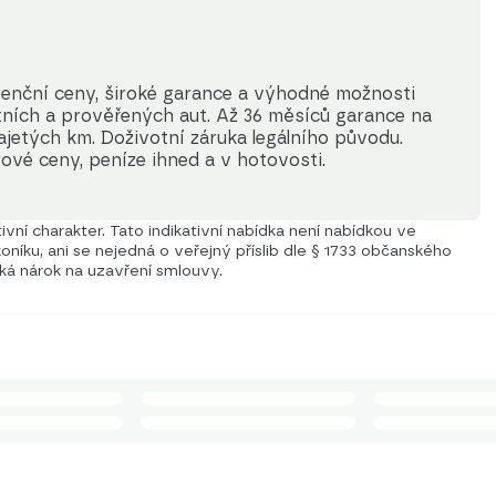
enční ceny, široké garance a výhodné možnosti 
itních a prověřených aut. Až 36 měsíců garance na 
jetých km. Doživotní záruka legálního původu. 
ové ceny, peníze ihned a v hotovosti.
vní charakter. Tato indikativní nabídka není nabídkou ve
níku, ani se nejedná o veřejný příslib dle § 1733 občanského
iká nárok na uzavření smlouvy.