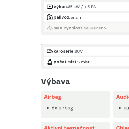
Motor
výkon:
85 kW / 115 PS
palivo:
benzin
max. rychlost:
neuvedeno
Karoserie
karoserie:
SUV
počet míst:
5 míst
Výbava
Airbag
Audi
6x airbag
au
Aktivní bezpečnost
Chlaz