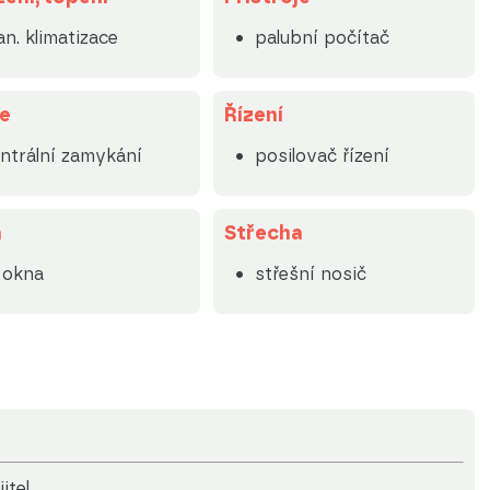
n. klimatizace
palubní počítač
e
Řízení
ntrální zamykání
posilovač řízení
a
Střecha
. okna
střešní nosič
itel.