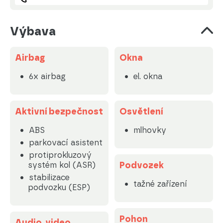
Výbava
Airbag
Okna
6x airbag
el. okna
Aktivní bezpečnost
Osvětlení
ABS
mlhovky
parkovací asistent
protiprokluzový
Podvozek
systém kol (ASR)
stabilizace
tažné zařízení
podvozku (ESP)
Pohon
Audio, video