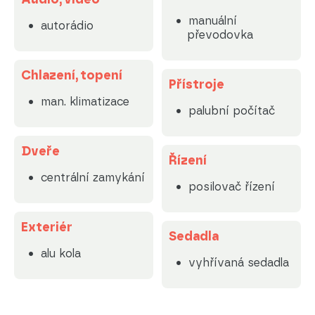
manuální
autorádio
převodovka
Chlazení, topení
Přístroje
man. klimatizace
palubní počítač
Dveře
Řízení
centrální zamykání
posilovač řízení
Exteriér
Sedadla
alu kola
vyhřívaná sedadla