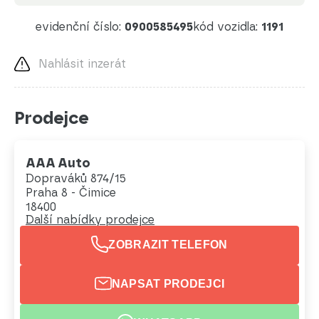
evidenční číslo:
0900585495
kód vozidla:
1191
Nahlásit inzerát
Prodejce
AAA Auto
Dopraváků 874/15
Praha 8 - Čimice
18400
Další nabídky prodejce
ZOBRAZIT TELEFON
NAPSAT PRODEJCI