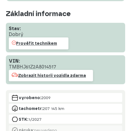
Základní informace
Stav:
Dobrý
Prověřit technikem
VIN:
TMBHJ61Z2A8014517
Zobrazit historii vozidla zdarma
vyrobeno:
2009
tachometr:
207 145 km
STK:
1/2027
záruka:
neuvedeno