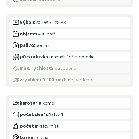
Motor
výkon:
90 kW / 122 PS
objem:
1 400 cm³
palivo:
benzin
převodovka:
manuální převodovka
max. rychlost:
neuvedeno
zrychlení 0-100 km/h:
neuvedeno
Karoserie
karoserie:
kombi
počet dveří:
5 dveří
počet míst:
5 míst
barva:
zelená