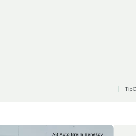
oda Kamiq
529 000 Kč
Z
možnost odpočtu DPH
Monte Carlo 1,5 TSI 110 kW 7
TipC