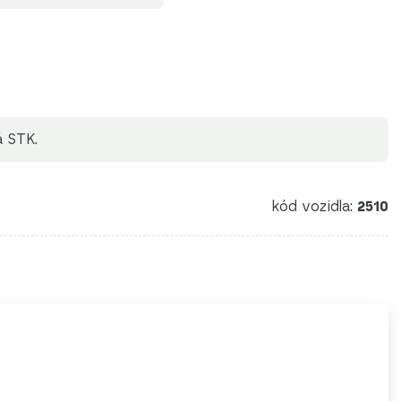
á STK.
kód vozidla:
2510