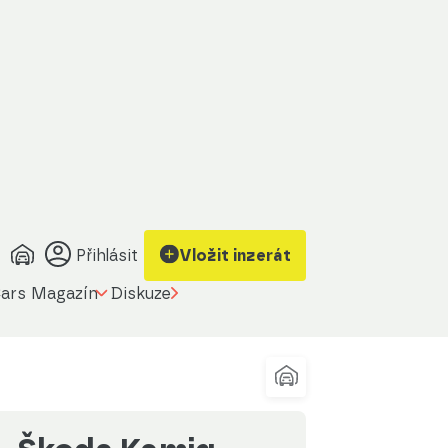
obrazit kontakt
Upravit filtr
na prodávajícího
Přihlásit
Vložit inzerát
ars Magazín
Diskuze