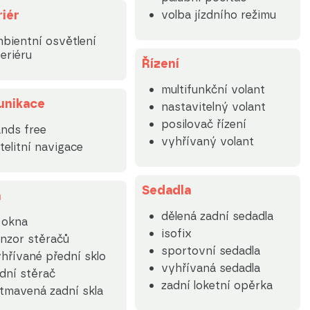
riér
volba jízdního režimu
bientní osvětlení
teriéru
Řízení
multifunkční volant
nikace
nastavitelný volant
posilovač řízení
nds free
vyhřívaný volant
telitní navigace
Sedadla
a
dělená zadní sedadla
. okna
isofix
nzor stěračů
sportovní sedadla
hřívané přední sklo
vyhřívaná sedadla
dní stěrač
zadní loketní opěrka
tmavená zadní skla