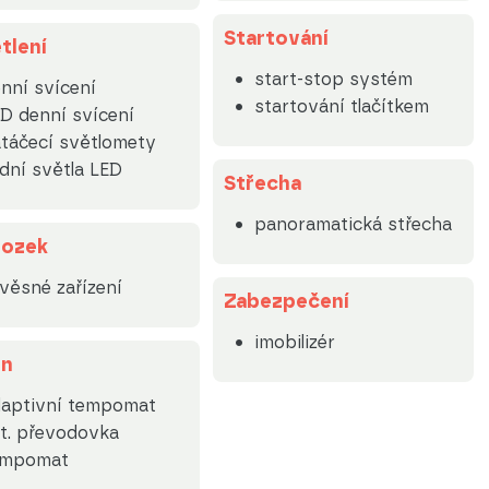
Startování
tlení
start-stop systém
nní svícení
startování tlačítkem
D denní svícení
táčecí světlomety
dní světla LED
Střecha
panoramatická střecha
ozek
věsné zařízení
Zabezpečení
imobilizér
on
daptivní tempomat
t. převodovka
empomat