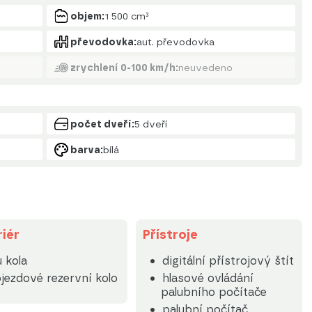
objem:
1 500 cm³
převodovka:
aut. převodovka
zrychlení 0-100 km/h:
neuvedeno
počet dveří:
5 dveří
barva:
bílá
riér
Přístroje
u kola
digitální přístrojový štít
jezdové rezervní kolo
hlasové ovládání
palubního počítače
palubní počítač