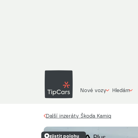
Šk
Další inzeráty
Škoda Kamiq
Nové vozy
Hledám
Další inzeráty Škoda Kamiq
zjistit polohu