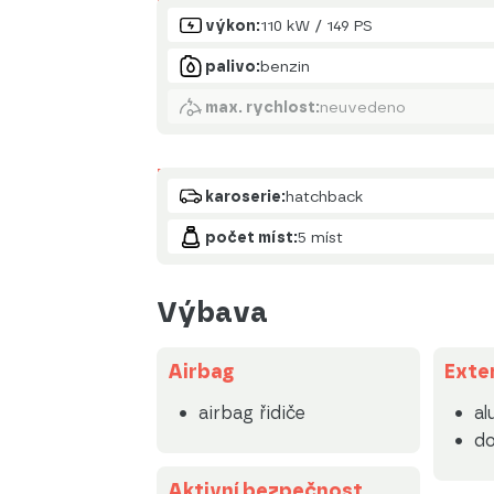
Motor
výkon:
110 kW / 149 PS
palivo:
benzin
max. rychlost:
neuvedeno
Karoserie
karoserie:
hatchback
počet míst:
5 míst
Výbava
Airbag
Exte
airbag řidiče
al
do
Aktivní bezpečnost