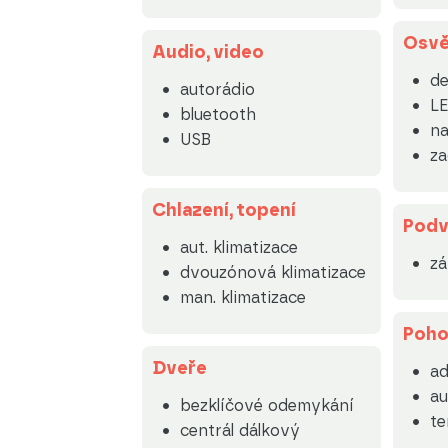
Osvě
Audio, video
de
autorádio
LE
bluetooth
na
USB
za
Chlazení, topení
Podv
aut. klimatizace
zá
dvouzónová klimatizace
man. klimatizace
Poh
Dveře
a
au
bezklíčové odemykání
t
centrál dálkový