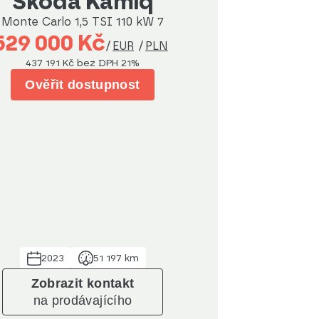
Škoda Kamiq
Monte Carlo 1,5 TSI 110 kW 7
529 000 Kč
/
EUR
/
PLN
437 191 Kč
bez DPH 21%
Ověřit dostupnost
2023
51 197 km
Zobrazit kontakt
na prodávajícího