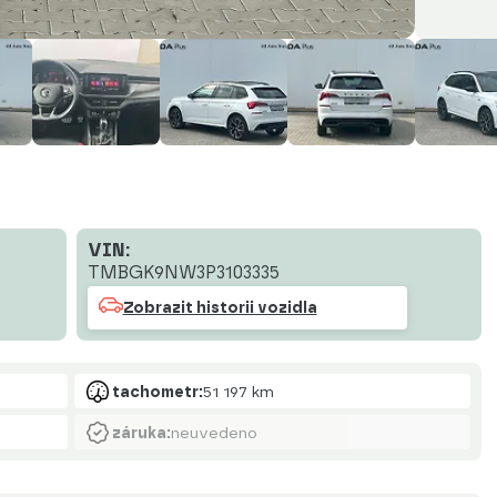
VIN:
TMBGK9NW3P3103335
Zobrazit historii vozidla
tachometr:
51 197 km
záruka:
neuvedeno