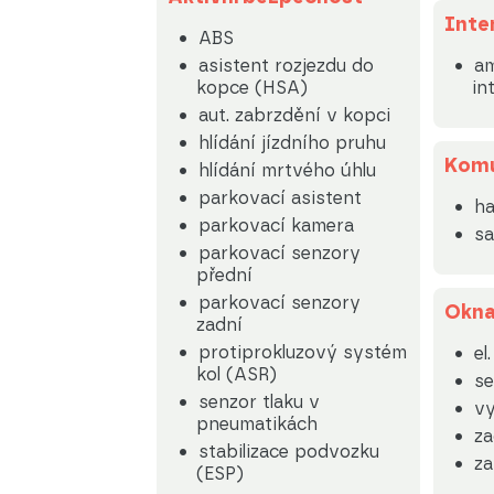
Inte
ABS
asistent rozjezdu do
am
kopce (HSA)
in
aut. zabrzdění v kopci
hlídání jízdního pruhu
Komu
hlídání mrtvého úhlu
parkovací asistent
ha
parkovací kamera
sa
parkovací senzory
přední
parkovací senzory
Okn
zadní
protiprokluzový systém
el
kol (ASR)
se
senzor tlaku v
vy
pneumatikách
za
stabilizace podvozku
za
(ESP)