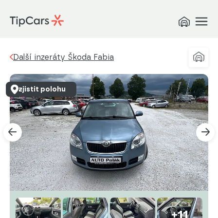
Další inzeráty Škoda Fabia
zjistit polohu
+11