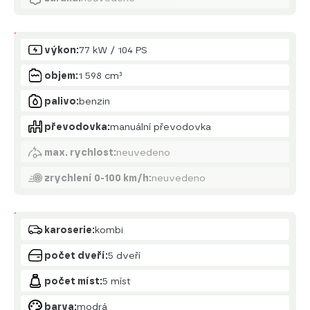
Motor
výkon:
77 kW / 104 PS
objem:
1 598 cm³
palivo:
benzin
převodovka:
manuální převodovka
max. rychlost:
neuvedeno
zrychlení 0-100 km/h:
neuvedeno
Karoserie
karoserie:
kombi
počet dveří:
5 dveří
počet míst:
5 míst
barva:
modrá