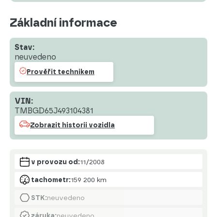
Základní informace
Stav:
neuvedeno
Prověřit technikem
VIN:
TMBGD65J493104381
Zobrazit historii vozidla
v provozu od:
11/2008
tachometr:
159 200 km
STK:
neuvedeno
záruka:
neuvedeno