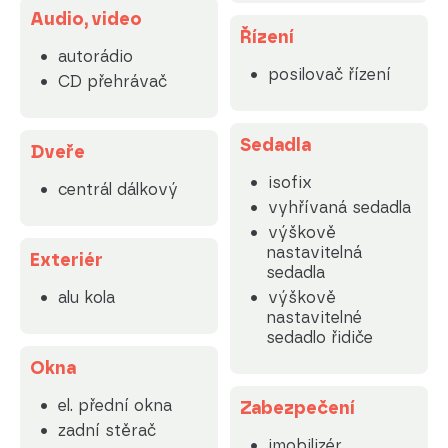
Audio, video
Řízení
autorádio
posilovač řízení
CD přehrávač
Sedadla
Dveře
isofix
centrál dálkový
vyhřívaná sedadla
výškově
nastavitelná
Exteriér
sedadla
alu kola
výškově
nastavitelné
sedadlo řidiče
Okna
el. přední okna
Zabezpečení
zadní stěrač
imobilizér