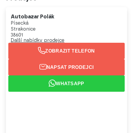
Autobazar Polák
Písecká
Strakonice
38601
Další nabídky prodejce
ZOBRAZIT TELEFON
NAPSAT PRODEJCI
WHATSAPP