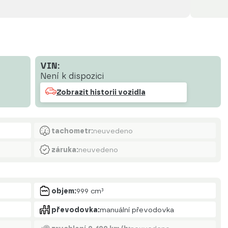
VIN:
Není k dispozici
Zobrazit historii vozidla
tachometr:
neuvedeno
záruka:
neuvedeno
objem:
999 cm³
převodovka:
manuální převodovka