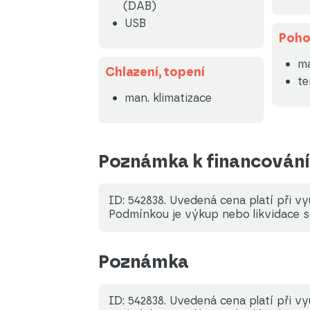
(DAB)
USB
Poh
ma
Chlazení, topení
t
man. klimatizace
Poznámka k financování
ID: 542838. Uvedená cena platí při v
Podmínkou je výkup nebo likvidace
Poznámka
ID: 542838. Uvedená cena platí při v