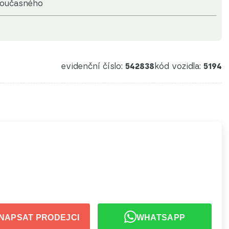
současného
evidenční číslo:
542838
kód vozidla:
5194
NAPSAT PRODEJCI
WHATSAPP