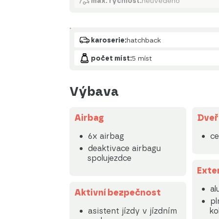
max. rychlost:
neuvedeno
Karoserie
karoserie:
hatchback
počet míst:
5 míst
Výbava
Airbag
Dveř
6x airbag
ce
deaktivace airbagu
spolujezdce
Exte
al
Aktivní bezpečnost
pl
asistent jízdy v jízdním
ko