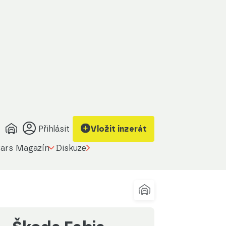
brazit kontakt
Upravit filtr
a prodávajícího
Přihlásit
Vložit inzerát
ars Magazín
Diskuze