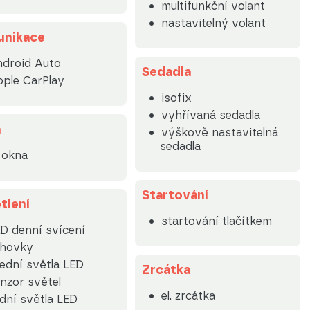
multifunkční volant
nastavitelný volant
nikace
droid Auto
Sedadla
ple CarPlay
isofix
vyhřívaná sedadla
a
výškově nastavitelná
sedadla
. okna
Startování
tlení
startování tlačítkem
D denní svícení
lhovky
ední světla LED
Zrcátka
nzor světel
el. zrcátka
dní světla LED