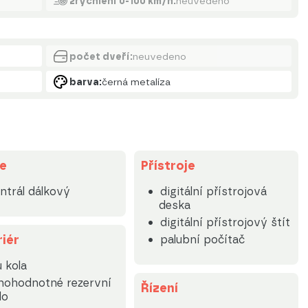
zrychlení 0-100 km/h:
neuvedeno
počet dveří:
neuvedeno
barva:
černá metalíza
e
Přístroje
ntrál dálkový
digitální přístrojová
deska
digitální přístrojový štít
riér
palubní počítač
u kola
nohodnotné rezervní
Řízení
lo