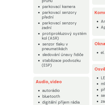
pruhu
parkovací kamera
Komu
parkovací senzory
přední
An
parkovací senzory
Ap
zadní
protiprokluzový systém
kol (ASR)
Okn
senzor tlaku v
pneumatikách
el
sledování únavy řidiče
stabilizace podvozku
(ESP)
Osvě
LE
Audio, video
m
př
autorádio
se
bluetooth
za
digitální příjem rádia