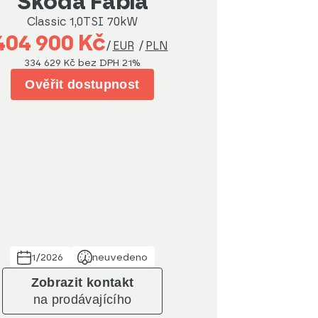
Škoda Fabia
Classic 1,0TSI 70kW
404 900 Kč
/
EUR
/
PLN
334 629 Kč
bez DPH 21%
Ověřit dostupnost
1/2026
neuvedeno
Zobrazit kontakt
na prodávajícího