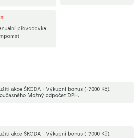
on
nuální převodovka
empomat
yužití akce ŠKODA - Výkupní bonus (-7.000 Kč).
 současného Možný odpočet DPH.
yužití akce ŠKODA - Výkupní bonus (-7.000 Kč).