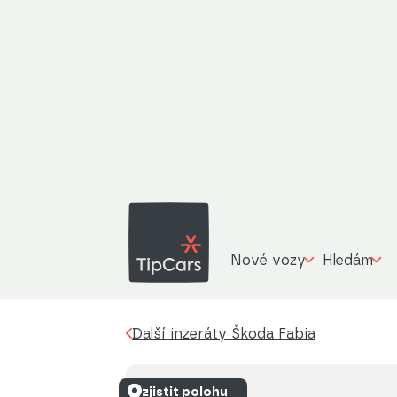
Š
Další inzeráty
Škoda Fabia
Classic 1,0TS
Nové vozy
Hledám
Další inzeráty Škoda Fabia
zjistit polohu