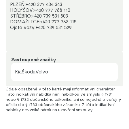
PLZEŇ:+420 377 434 343 

HOLÝŠOV:+420 777 788 110 

STŘÍBRO:+420 739 531 503 

DOMAŽLICE:+420 777 788 115

Ojeté vozy:+420 739 531 529
Zastoupené značky
Kia
Škoda
Volvo
Údaje obsažené v této kartě mají informativní charakter.
Tato indikativní nabídka není nabídkou ve smyslu § 1731
nebo § 1732 občanského zákoníku, ani se nejedná o veřejný
příslib dle § 1733 občanského zákoníku. Z této indikativní
nabídky nevzniká nárok na uzavření smlouvy.