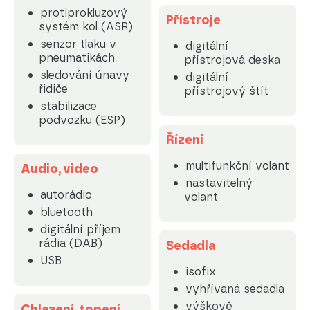
protiprokluzový
Přístroje
systém kol (ASR)
senzor tlaku v
digitální
pneumatikách
přístrojová deska
sledování únavy
digitální
řidiče
přístrojový štít
stabilizace
podvozku (ESP)
Řízení
multifunkční volant
Audio, video
nastavitelný
autorádio
volant
bluetooth
digitální příjem
rádia (DAB)
Sedadla
USB
isofix
vyhřívaná sedadla
výškově
Chlazení, topení