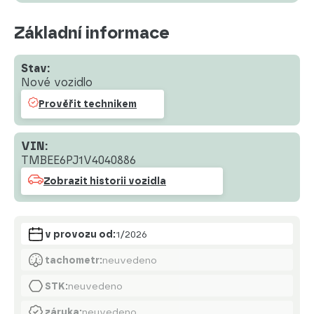
Základní informace
Stav:
Nové vozidlo
Prověřit technikem
VIN:
TMBEE6PJ1V4040886
Zobrazit historii vozidla
v provozu od:
1/2026
tachometr:
neuvedeno
STK:
neuvedeno
záruka:
neuvedeno