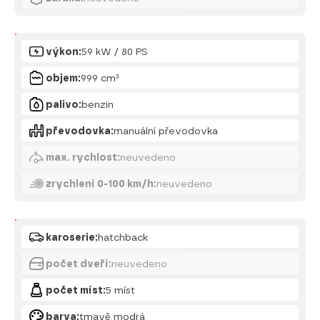
Motor
výkon:
59 kW / 80 PS
objem:
999 cm³
palivo:
benzin
převodovka:
manuální převodovka
max. rychlost:
neuvedeno
zrychlení 0-100 km/h:
neuvedeno
Karoserie
karoserie:
hatchback
počet dveří:
neuvedeno
počet míst:
5 míst
barva:
tmavě modrá