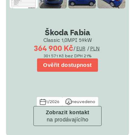
Škoda Fabia
Classic 1,0MPI 59kW
364 900 Kč
/
EUR
/
PLN
301 571 Kč
bez DPH 21%
Ověřit dostupnost
1/2026
neuvedeno
Zobrazit kontakt
na prodávajícího