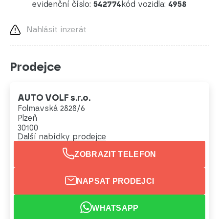
evidenční číslo:
542774
kód vozidla:
4958
Nahlásit inzerát
Prodejce
AUTO VOLF s.r.o.
Folmavská 2828/6
Plzeň
30100
Další nabídky prodejce
ZOBRAZIT TELEFON
NAPSAT PRODEJCI
WHATSAPP