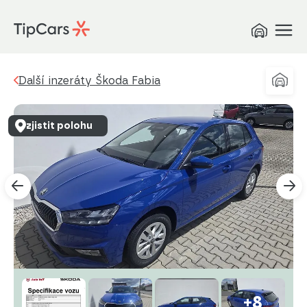
Další inzeráty Škoda Fabia
zjistit polohu
+8