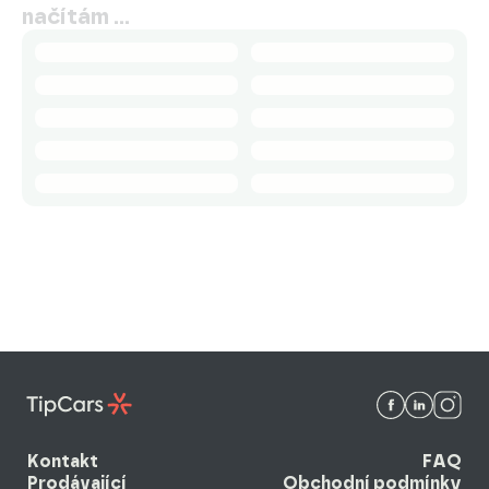
načítám …
Kontakt
FAQ
Prodávající
Obchodní podmínky