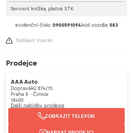
servisní knížka, platná STK.
evidenční číslo:
0900591094
kód vozidla:
583
Nahlásit inzerát
Prodejce
AAA Auto
Dopraváků 874/15
Praha 8 - Čimice
18400
Další nabídky prodejce
ZOBRAZIT TELEFON
NAPSAT PRODEJCI