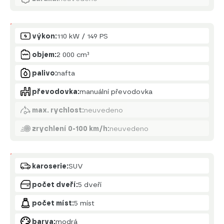
Motor
výkon:
110 kW / 149 PS
objem:
2 000 cm³
palivo:
nafta
převodovka:
manuální převodovka
max. rychlost:
neuvedeno
zrychlení 0-100 km/h:
neuvedeno
Karoserie
karoserie:
SUV
počet dveří:
5 dveří
počet míst:
5 míst
barva:
modrá