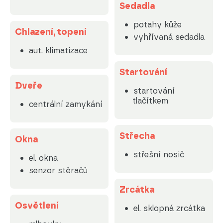
Sedadla
potahy kůže
Chlazení, topení
vyhřívaná sedadla
aut. klimatizace
Startování
Dveře
startování
tlačítkem
centrální zamykání
Střecha
Okna
střešní nosič
el. okna
senzor stěračů
Zrcátka
Osvětlení
el. sklopná zrcátka