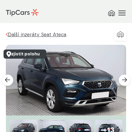
Další inzeráty Seat Ateca
zjistit polohu
+13