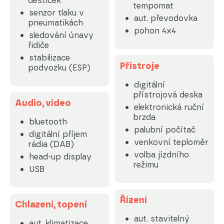
destiček
tempomat
senzor tlaku v
aut. převodovka
pneumatikách
pohon 4x4
sledování únavy
řidiče
stabilizace
Přístroje
podvozku (ESP)
digitální
přístrojová deska
Audio, video
elektronická ruční
brzda
bluetooth
palubní počítač
digitální příjem
venkovní teploměr
rádia (DAB)
volba jízdního
head-up display
režimu
USB
Řízení
Chlazení, topení
aut. stavitelný
aut. klimatizace