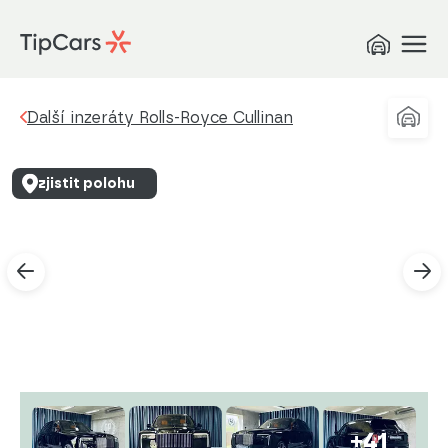
Další inzeráty Rolls-Royce Cullinan
zjistit polohu
+41