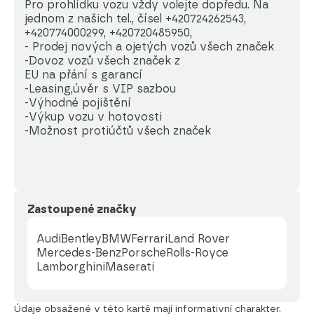
Pro prohlídku vozu vždy volejte dopředu. Na 
jednom z našich tel., čísel +420724262543, 
+420774000299, +420720485950,

- Prodej nových a ojetých vozů všech značek

-Dovoz vozů všech značek z

EU na přání s garancí

-Leasing,úvěr s VIP sazbou

-Výhodné pojištění

-Výkup vozu v hotovosti

-Možnost protiúčtů všech značek
Zastoupené značky
Audi
Bentley
BMW
Ferrari
Land Rover
Mercedes-Benz
Porsche
Rolls-Royce
Lamborghini
Maserati
Údaje obsažené v této kartě mají informativní charakter.