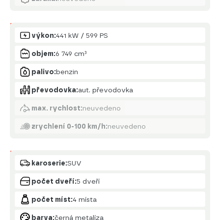
Motor
výkon:
441 kW / 599 PS
objem:
6 749 cm³
palivo:
benzin
převodovka:
aut. převodovka
max. rychlost:
neuvedeno
zrychlení 0-100 km/h:
neuvedeno
Karoserie
karoserie:
SUV
počet dveří:
5 dveří
počet míst:
4 místa
barva:
černá metalíza