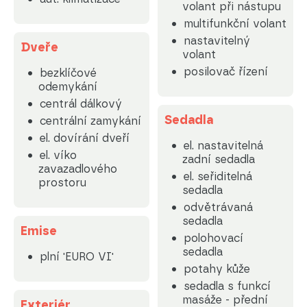
volant při nástupu
multifunkční volant
nastavitelný
Dveře
volant
posilovač řízení
bezklíčové
odemykání
centrál dálkový
Sedadla
centrální zamykání
el. dovírání dveří
el. nastavitelná
el. víko
zadní sedadla
zavazadlového
el. seřiditelná
prostoru
sedadla
odvětrávaná
sedadla
Emise
polohovací
sedadla
plní 'EURO VI'
potahy kůže
sedadla s funkcí
masáže - přední
Exteriér