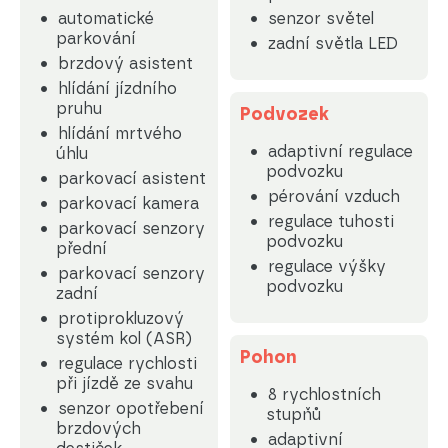
automatické
senzor světel
parkování
zadní světla LED
brzdový asistent
hlídání jízdního
pruhu
Podvozek
hlídání mrtvého
adaptivní regulace
úhlu
podvozku
parkovací asistent
pérování vzduch
parkovací kamera
regulace tuhosti
parkovací senzory
podvozku
přední
regulace výšky
parkovací senzory
podvozku
zadní
protiprokluzový
systém kol (ASR)
Pohon
regulace rychlosti
při jízdě ze svahu
8 rychlostních
senzor opotřebení
stupňů
brzdových
adaptivní