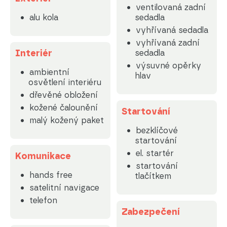
ventilovaná zadní
alu kola
sedadla
vyhřívaná sedadla
vyhřívaná zadní
Interiér
sedadla
výsuvné opěrky
ambientní
hlav
osvětlení interiéru
dřevěné obložení
kožené čalounění
Startování
malý kožený paket
bezklíčové
startování
el. startér
Komunikace
startování
hands free
tlačítkem
satelitní navigace
telefon
Zabezpečení