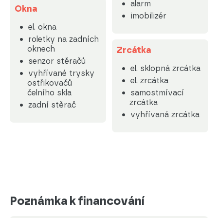
alarm
Okna
imobilizér
el. okna
roletky na zadních
oknech
Zrcátka
senzor stěračů
el. sklopná zrcátka
vyhřívané trysky
el. zrcátka
ostřikovačů
čelního skla
samostmívací
zrcátka
zadní stěrač
vyhřívaná zrcátka
Poznámka k financování