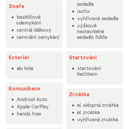
sedadla
Dveře
isofix
bezklíčové
vyhřívaná sedadla
odemykání
výškově
centrál dálkový
nastavitelné
centrální zamykání
sedadlo řidiče
Exteriér
Startování
alu kola
startování
tlačítkem
Komunikace
Zrcátka
Android Auto
el. sklopná zrcátka
Apple CarPlay
el. zrcátka
hands free
vyhřívaná zrcátka