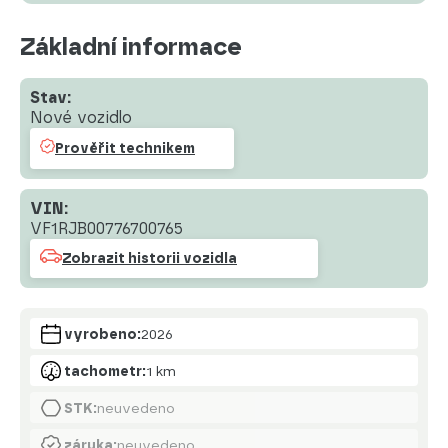
Základní informace
Stav:
Nové vozidlo
Prověřit technikem
VIN:
VF1RJB00776700765
Zobrazit historii vozidla
vyrobeno:
2026
tachometr:
1 km
STK:
neuvedeno
záruka:
neuvedeno