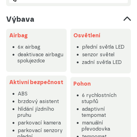
Výbava
Airbag
Osvětlení
6x airbag
přední světla LED
deaktivace airbagu
senzor světel
spolujezdce
zadní světla LED
Aktivní bezpečnost
Pohon
ABS
6 rychlostních
brzdový asistent
stupňů
hlídání jízdního
adaptivní
pruhu
tempomat
parkovací kamera
manuální
převodovka
parkovací senzory
přední
tempomat