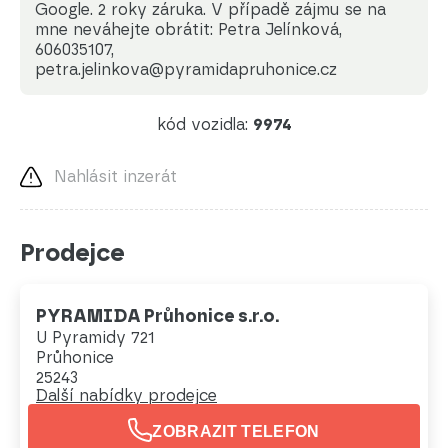
Google. 2 roky záruka. V případě zájmu se na
mne neváhejte obrátit: Petra Jelínková,
606035107,
petra.jelinkova@pyramidapruhonice.cz
kód vozidla:
9974
Nahlásit inzerát
Prodejce
PYRAMIDA Průhonice s.r.o.
U Pyramidy 721
Průhonice
25243
Další nabídky prodejce
ZOBRAZIT TELEFON