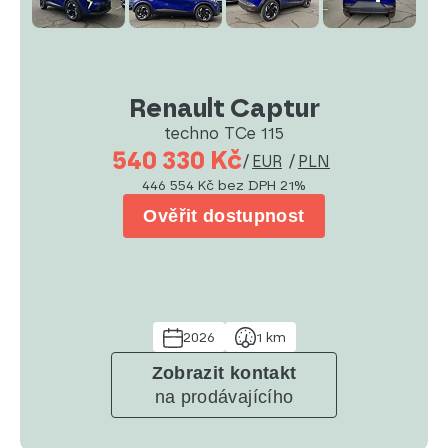
Renault Captur
techno TCe 115
540 330 Kč
/
EUR
/
PLN
446 554 Kč
bez DPH 21%
Ověřit dostupnost
2026
1 km
Zobrazit kontakt
na prodávajícího