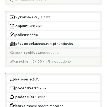
Motor
výkon:
84 kW / 114 PS
objem:
1 200 cm³
palivo:
benzin
převodovka:
manuální převodovka
max. rychlost:
neuvedeno
zrychlení 0-100 km/h:
neuvedeno
Karoserie
karoserie:
SUV
počet dveří:
5 dveří
počet míst:
5 míst
barva:
tmavě modrá metalíza