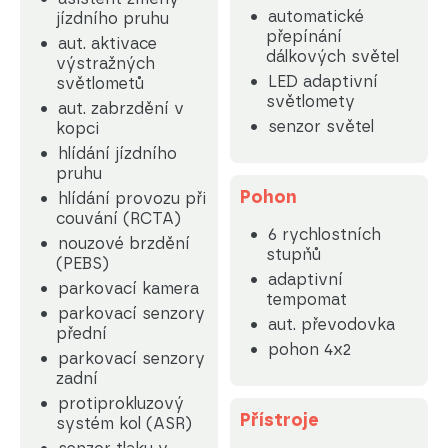
automatické
jízdního pruhu
přepínání
aut. aktivace
dálkových světel
výstražných
LED adaptivní
světlometů
světlomety
aut. zabrzdění v
senzor světel
kopci
hlídání jízdního
pruhu
Pohon
hlídání provozu při
couvání (RCTA)
6 rychlostních
nouzové brzdění
stupňů
(PEBS)
adaptivní
parkovací kamera
tempomat
parkovací senzory
aut. převodovka
přední
pohon 4x2
parkovací senzory
zadní
protiprokluzový
Přístroje
systém kol (ASR)