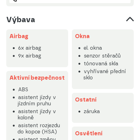
Výbava
Airbag
Okna
6x airbag
el. okna
9x airbag
senzor stěračů
tónovaná skla
vyhřívané přední
Aktivní bezpečnost
sklo
ABS
asistent jízdy v
Ostatní
jízdním pruhu
asistent jízdy v
záruka
koloně
asistent rozjezdu
do kopce (HSA)
Osvětlení
asistent změny