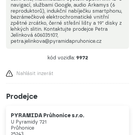
navigací, službami Google, audio Arkamys (6
reproduktorů), indukční nabíječku smartphonu,
bezrámečkové elektrochromatické vnitřní
zpětné zrcátko, černé střešní lišty a 19" disky z
lehkých slitin. Kontaktujte prodejce Petra
Jelínková 606035107,
petra.jelinkova@pyramidapruhonice.cz
kód vozidla:
9972
Nahlásit inzerát
Prodejce
PYRAMIDA Průhonice s.r.o.
U Pyramidy 721
Průhonice
25243