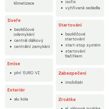
isofix
klimatizace
vyhřívaná sedadla
Dveře
Startování
bezklíčové
bezklíčové
odemykání
startování
centrál dálkový
start-stop systém
centrální zamykání
startování
tlačítkem
Emise
plní 'EURO VI'
Zabezpečení
imobilizér
Exteriér
alu kola
Zrcátka
el. sklopná zrcátka