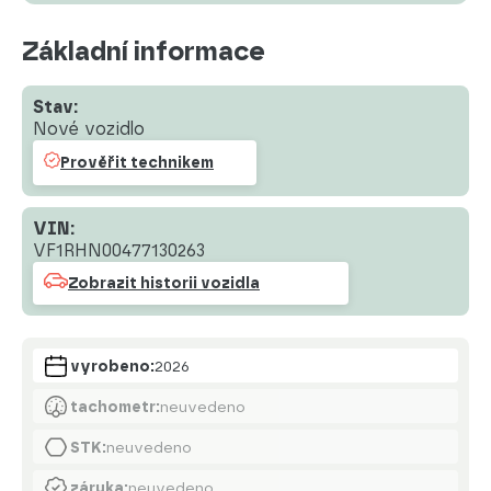
Základní informace
Stav:
Nové vozidlo
Prověřit technikem
VIN:
VF1RHN00477130263
Zobrazit historii vozidla
vyrobeno:
2026
tachometr:
neuvedeno
STK:
neuvedeno
záruka:
neuvedeno