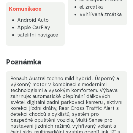
el. zrcátka
Komunikace
vyhřívaná zrcátka
Android Auto
Apple CarPlay
satelitní navigace
Poznámka
Renault Austral techno mild hybrid . Úsporný a
výkonný motor v kombinaci s moderními
technologiemi a vysokým komfortem. Výbava
zahrnuje: automatické přepínání dálkových
světel, digitální zadní parkovací kameru , aktivní
korekcí jízdní dráhy, Rear Cross Traffic Alert s
detekcí chodců a cyklistů, systém pro
bezpečné opuštění vozidla, Multi-Sense pro
nastavení jízdních režimů, vyhřívaný volant a
čelní sklo, multimediální systém openR link 12" s