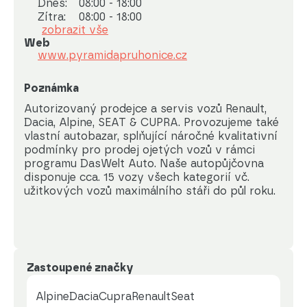
Dnes:
08:00 - 18:00
Zítra:
08:00 - 18:00
zobrazit vše
Web
www.pyramidapruhonice.cz
Poznámka
Autorizovaný prodejce a servis vozů Renault, 
Dacia, Alpine, SEAT & CUPRA. Provozujeme také 
vlastní autobazar, splňující náročné kvalitativní 
podmínky pro prodej ojetých vozů v rámci 
programu DasWelt Auto. Naše autopůjčovna 
disponuje cca. 15 vozy všech kategorií vč. 
užitkových vozů maximálního stáři do půl roku.
Zastoupené značky
Alpine
Dacia
Cupra
Renault
Seat