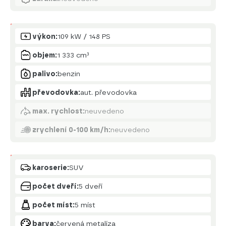
Motor
výkon:
109 kW / 148 PS
objem:
1 333 cm³
palivo:
benzin
převodovka:
aut. převodovka
max. rychlost:
neuvedeno
zrychlení 0-100 km/h:
neuvedeno
Karoserie
karoserie:
SUV
počet dveří:
5 dveří
počet míst:
5 míst
barva:
červená metalíza