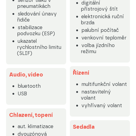
senzor tlaku v
digitální
pneumatikách
přístrojový štít
sledování únavy
elektronická ruční
řidiče
brzda
stabilizace
palubní počítač
podvozku (ESP)
venkovní teploměr
ukazatel
volba jízdního
rychlostního limitu
režimu
(SLIF)
Řízení
Audio, video
multifunkční volant
bluetooth
nastavitelný
USB
volant
vyhřívaný volant
Chlazení, topení
aut. klimatizace
Sedadla
dvouzónová