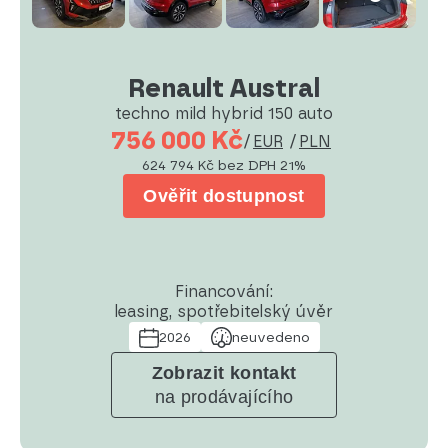
Renault Austral
techno mild hybrid 150 auto
756 000 Kč
/
EUR
/
PLN
624 794 Kč
bez DPH 21%
Ověřit dostupnost
Financování:
leasing, spotřebitelský úvěr
2026
neuvedeno
Zobrazit kontakt
na prodávajícího