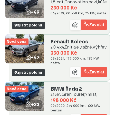
1,5 cdti,Innovation,navi,kůže
230 000 Kč
+49
06/2019, 99 558 km, 75 kW, nafta
Zavolat
zjistit polohu
Renault Koleos
Nová cena
2,0 4x4,Initiale ,tažné,výhřev
330 000 Kč
+47
09/2021, 177 000 km, 135 kW,
nafta
Zavolat
zjistit polohu
BMW Řada 2
Nová cena
218iA,GranTourer,7míst,
198 000 Kč
+33
09/2020, 214 000 km, 100 kW,
benzin