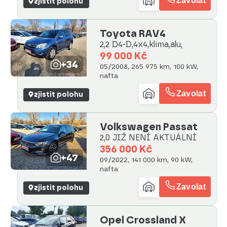
Zavolat
zjistit polohu
Toyota RAV4
2,2 D4-D,4x4,klima,alu,
99 000 Kč
+34
05/2008, 265 975 km, 100 kW,
nafta
Zavolat
zjistit polohu
Volkswagen Passat
2,0 JIŽ NENÍ AKTUÁLNÍ
356 000 Kč
+47
09/2022, 141 000 km, 90 kW,
nafta
Zavolat
zjistit polohu
Opel Crossland X