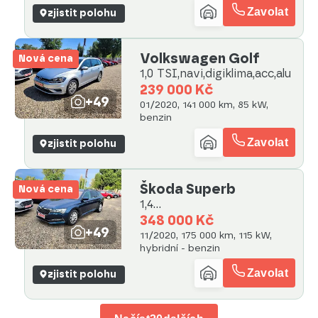
Zavolat
zjistit polohu
Volkswagen Golf
Nová cena
1,0 TSI,navi,digiklima,acc,alu
239 000 Kč
+49
01/2020, 141 000 km, 85 kW,
benzin
Zavolat
zjistit polohu
Škoda Superb
Nová cena
1,4
TSI,PHEV,DSG,LED,NAVI,V
348 000 Kč
+49
ÝHŘ
11/2020, 175 000 km, 115 kW,
hybridní - benzin
Zavolat
zjistit polohu