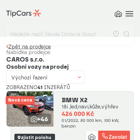
Výchozí řazení
Od nejlevnějšího
Od nejdražšího
Zpět na prodejce
Od nejmenšího nájezdu
Nabídka prodejce:
CAROS s.r.o.
Od nejvyššího nájezdu
Osobní vozy na prodej
Od nejstaršího vozu
Výchozí řazení
ZOBRAZENO
Od nejnovějšího vozu
41
INZERÁTŮ
BMW X2
Od nejnovějšího inzerátu
Nová cena
18i ,led,navi,kůže,výhřev
Od nejstaršího inzerátu
426 000 Kč
+46
01/2022, 80 000 km, 100 kW,
Abecedně od A do Z
benzin
Zavolat
Abecedně od Z do A
zjistit polohu