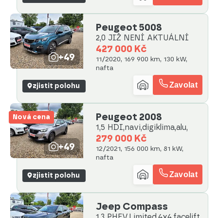
Peugeot 5008
2,0 JIŽ NENÍ AKTUÁLNÍ
427 000 Kč
+49
11/2020, 169 900 km, 130 kW,
nafta
Zavolat
zjistit polohu
Peugeot 2008
Nová cena
1,5 HDI,navi,digiklima,alu,
279 000 Kč
+49
12/2021, 156 000 km, 81 kW,
nafta
Zavolat
zjistit polohu
Jeep Compass
1,3 PHEV,Limited,4x4,facelift,