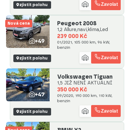
Zavolat
zjistit polohu
Peugeot 2008
Nová cena
1,2 Allure,navi,klima,Led
239 000 Kč
+49
01/2021, 105 000 km, 96 kW,
benzin
Zavolat
zjistit polohu
Volkswagen Tiguan
1,5 JIŽ NENÍ AKTUÁLNÍ
350 000 Kč
+47
09/2020, 190 000 km, 110 kW,
benzin
Zavolat
zjistit polohu