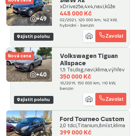
BMW X2
Nová cena
xDrive25e,4x4,navi,kůže
448 000 Kč
+49
02/2021, 120 000 km, 162 kW,
hybridní - benzin
Zavolat
zjistit polohu
Volkswagen Tiguan
Nová cena
Allspace
1,5 Tsi,dsg,navi,klima,výhřev
+40
350 000 Kč
10/2019, 150 000 km, 110 kW,
benzin
Zavolat
zjistit polohu
Ford Tourneo Custom
2,0 tdci,Titanium,8míst,klima
399 000 Kč