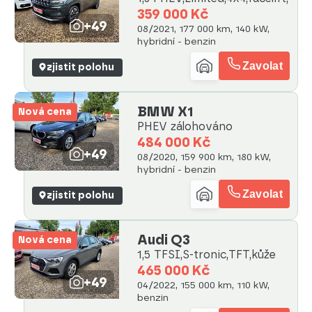
359 000 Kč
+49
08/2021, 177 000 km, 140 kW,
hybridní - benzin
Zavolat
zjistit polohu
BMW X1
Nová cena
PHEV zálohováno
484 000 Kč
+49
08/2020, 159 900 km, 180 kW,
hybridní - benzin
Zavolat
zjistit polohu
Audi Q3
Nová cena
1,5 TFSI,S-tronic,TFT,kůže
465 000 Kč
+49
04/2022, 155 000 km, 110 kW,
benzin