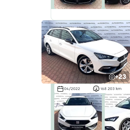
Abecedně od A do Z
Abecedně od Z do A
+23
04/2022
168 203 km