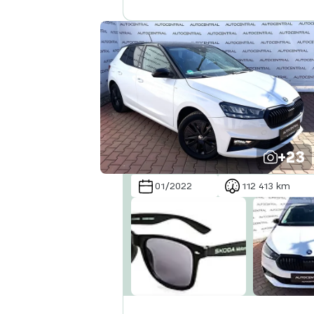
+23
01/2022
112 413 km