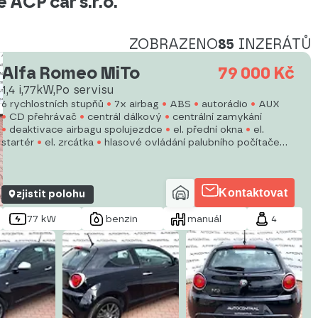
ACP car s.r.o.
ZOBRAZENO
85
INZERÁTŮ
Alfa Romeo MiTo
79 000 Kč
1,4 i,77kW,Po servisu
6 rychlostních stupňů
7x airbag
ABS
autorádio
AUX
CD přehrávač
centrál dálkový
centrální zamykání
deaktivace airbagu spolujezdce
el. přední okna
el.
startér
el. zrcátka
hlasové ovládání palubního počítače
imobilizér
isofix
Kontaktovat
zjistit polohu
77 kW
benzin
manuál
4