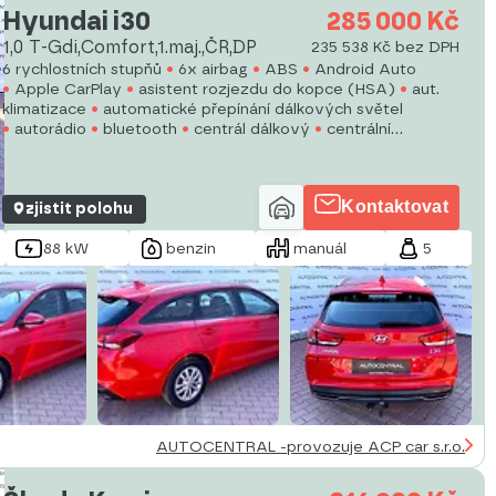
Hyundai i30
285 000 Kč
1,0 T-Gdi,Comfort,1.maj.,ČR,DP
235 538 Kč bez DPH
6 rychlostních stupňů
6x airbag
ABS
Android Auto
Apple CarPlay
asistent rozjezdu do kopce (HSA)
aut.
klimatizace
automatické přepínání dálkových světel
autorádio
bluetooth
centrál dálkový
centrální
zamykání
deaktivace airbagu spolujezdce
dělená zadní
sedadla
denní svícení
Kontaktovat
zjistit polohu
88 kW
benzin
manuál
5
AUTOCENTRAL -provozuje ACP car s.r.o.