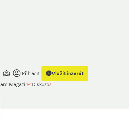
Přihlásit
Vložit inzerát
ars Magazín
Diskuze