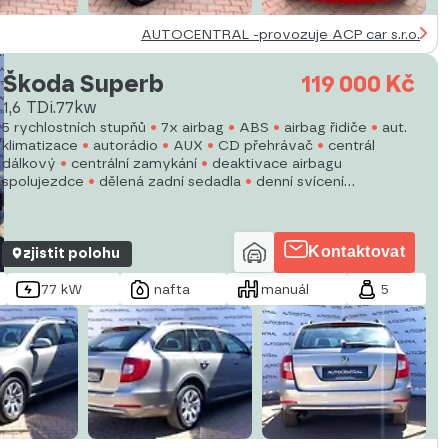
AUTOCENTRAL -provozuje ACP car s.r.o.
Škoda Superb
119 000 Kč
1,6 TDi.77kw
5 rychlostních stupňů
7x airbag
ABS
airbag řidiče
aut.
klimatizace
autorádio
AUX
CD přehrávač
centrál
dálkový
centrální zamykání
deaktivace airbagu
spolujezdce
dělená zadní sedadla
denní svícení
dotykové ovládání palubního počítače
dvouzónová
klimatizace
Kontaktovat
zjistit polohu
77 kW
nafta
manuál
5