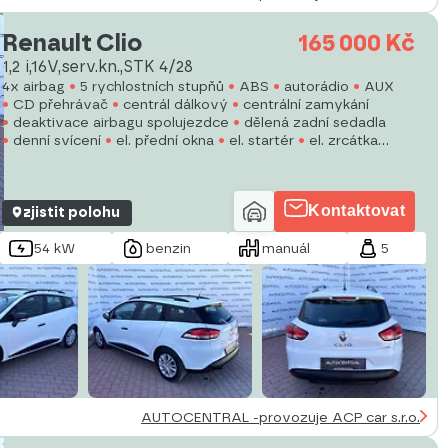
Renault Clio
165 000 Kč
1,2 i,16V,serv.kn.,STK 4/28
4x airbag
5 rychlostních stupňů
ABS
autorádio
AUX
CD přehrávač
centrál dálkový
centrální zamykání
deaktivace airbagu spolujezdce
dělená zadní sedadla
denní svícení
el. přední okna
el. startér
el. zrcátka
imobilizér
Kontaktovat
zjistit polohu
54 kW
benzin
manuál
5
AUTOCENTRAL -provozuje ACP car s.r.o.