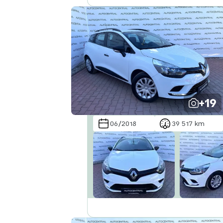
+19
06/2018
39 517 km