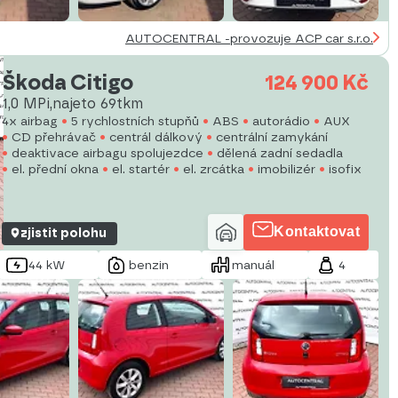
AUTOCENTRAL -provozuje ACP car s.r.o.
Škoda Citigo
124 900 Kč
1,0 MPi,najeto 69tkm
4x airbag
5 rychlostních stupňů
ABS
autorádio
AUX
CD přehrávač
centrál dálkový
centrální zamykání
deaktivace airbagu spolujezdce
dělená zadní sedadla
el. přední okna
el. startér
el. zrcátka
imobilizér
isofix
Kontaktovat
zjistit polohu
44 kW
benzin
manuál
4