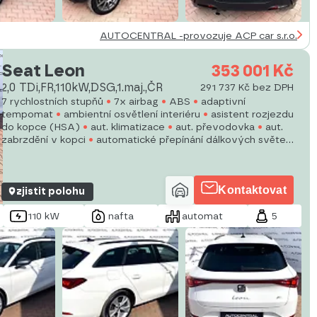
AUTOCENTRAL -provozuje ACP car s.r.o.
Seat Leon
353 001 Kč
2,0 TDi,FR,110kW,DSG,1.maj.,ČR
291 737 Kč bez DPH
7 rychlostních stupňů
7x airbag
ABS
adaptivní
tempomat
ambientní osvětlení interiéru
asistent rozjezdu
do kopce (HSA)
aut. klimatizace
aut. převodovka
aut.
zabrzdění v kopci
automatické přepínání dálkových světel
autorádio
bezdrátová nabíječka mobilních telefonů
bluetooth
centrál dálkový
centrální zamykání
Kontaktovat
zjistit polohu
110 kW
nafta
automat
5