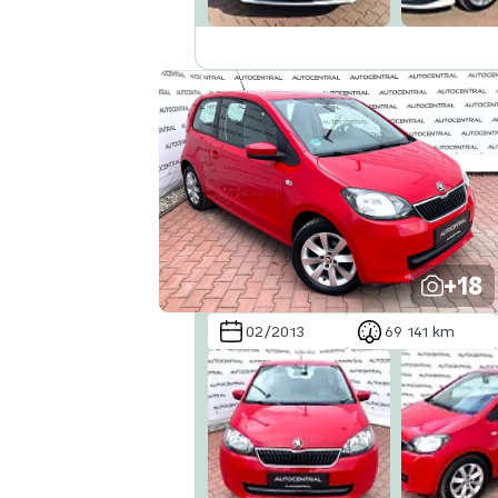
+18
02/2013
69 141 km