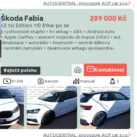
AUTOCENTRAL -provozuje ACP car s.r.o.
Škoda Fabia
289 000 Kč
1,0 tsi Edition 110 81kw po se
6 rychlostních stupňů
9x airbag
ABS
Android Auto
Apple CarPlay
asistent rozjezdu do kopce (HSA)
aut.
klimatizace
autorádio
bluetooth
centrál dálkový
centrální zamykání
deaktivace airbagu spolujezdce
dělená zadní sedadla
denní svícení
digitální příjem rádia
(DAB)
Kontaktovat
zjistit polohu
81 kW
benzin
manuál
5
AUTOCENTRAL -provozuje ACP car s.r.o.