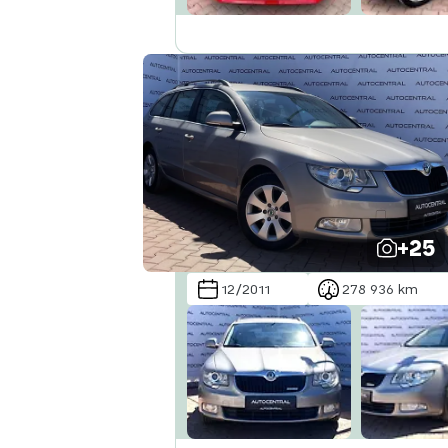
+25
12/2011
278 936 km